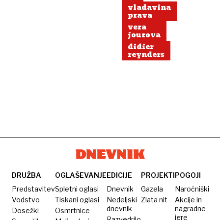
vladavina
prava
vera
jourova
didier
reynders
DRUŽBA
OGLAŠEVANJE
EDICIJE
PROJEKTI
POGOJI
Predstavitev
Spletni oglasi
Dnevnik
Gazela
Naročniški
Vodstvo
Tiskani oglasi
Nedeljski
Zlata nit
Akcije in
dnevnik
nagradne
Dosežki
Osmrtnice
igre
Razvedrilo