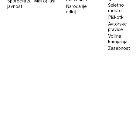
Sporočila za
Mali oglasi
Spletno
javnost
Naročanje
mesto
edicij
Piškotki
Avtorske
pravice
Volilna
kampanja
Zasebnost