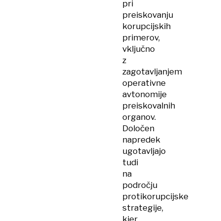
pri
preiskovanju
korupcijskih
primerov,
vključno
z
zagotavljanjem
operativne
avtonomije
preiskovalnih
organov.
Določen
napredek
ugotavljajo
tudi
na
področju
protikorupcijske
strategije,
kjer