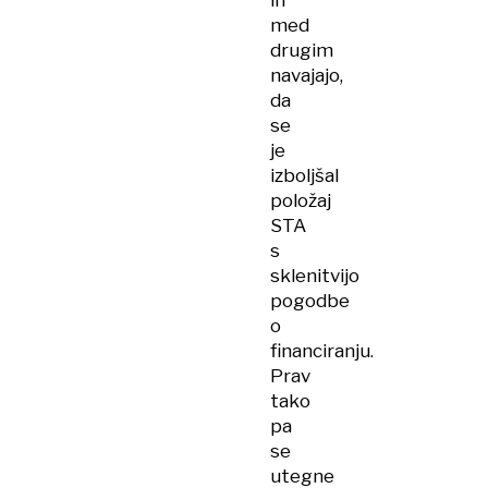
in
med
drugim
navajajo,
da
se
je
izboljšal
položaj
STA
s
sklenitvijo
pogodbe
o
financiranju.
Prav
tako
pa
se
utegne