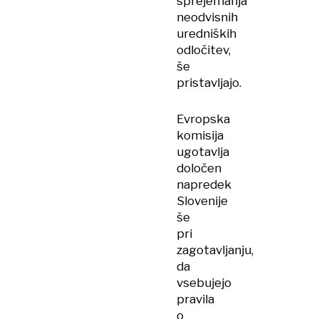
sprejemanja
neodvisnih
uredniških
odločitev,
še
pristavljajo.
Evropska
komisija
ugotavlja
določen
napredek
Slovenije
še
pri
zagotavljanju,
da
vsebujejo
pravila
o