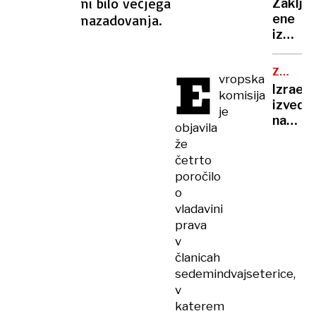
ni bilo večjega
obram
Zaklju
je
nazadovanja.
ene
pela,
izmed
Robert
najzah
Golob
reševa
E
uplenil
ZRAČNI
vropska
akcij,
NAPAD
cvetač
Izrael
komisija
planin
Andrej
izvedel
je
našli
Staret
napad
mrtve
objavila
so
na
že
napodil
Jemen,
četrto
ko
poročilo
se je
o
tam
vladavini
mudil
prava
direkt
v
WHO
članicah
sedemindvajseterice,
v
katerem