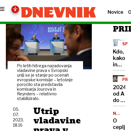
Novice
O
PRI
SP
ZAK
Kdo,
kako
in
Po letih hitrega nazadovanja
zakaj
vladavine prava v Evropski
uniji se je stanje po ocenah
lahko
PRE
evropske komisije – letošnje
uveljav
poročilo sta predstavila
LET
2024
komisarja Jourova in
ugovor
od A
Reynders – relativno
vesti
stabiliziralo.
do Ž
v
Utrip
05.
prestol
NALEZLJ
07.
vladavine
BOLEZN
Od
2023,
O
18.16
selitve
prava v
cepljen