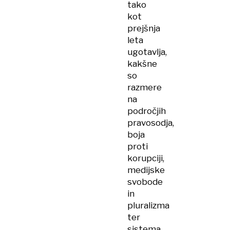
tako
kot
prejšnja
leta
ugotavlja,
kakšne
so
razmere
na
področjih
pravosodja,
boja
proti
korupciji,
medijske
svobode
in
pluralizma
ter
sistema