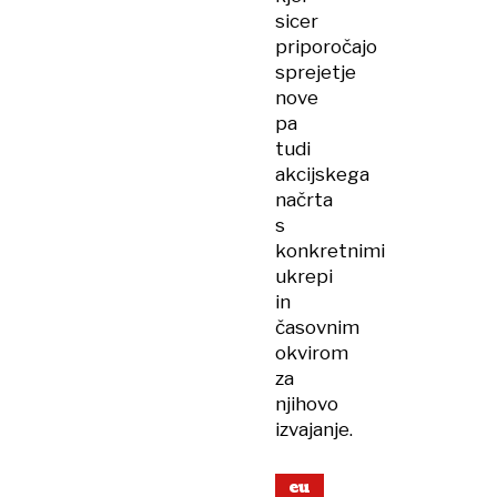
sicer
priporočajo
sprejetje
nove
pa
tudi
akcijskega
načrta
s
konkretnimi
ukrepi
in
časovnim
okvirom
za
njihovo
izvajanje.
eu