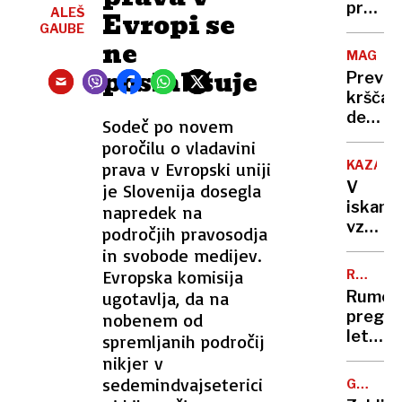
arhiva
proti
ALEŠ
Evropi se
do
norica
GAUBE
ne
začetk
bodo
MAGDE
gradnj
tehtali
poslabšuje
Previd
železn
starši
krščan
postaj
demokr
Sodeč po novem
AfD
poročilu o vladavini
pa z
KAZAHS
prava v Evropski uniji
vsemi
V
je Slovenija dosegla
topovi
iskanju
napredek na
vzroka
področjih pravosodja
za
in svobode medijev.
strmog
Evropska komisija
RUMENE
letala
NOVICE
ugotavlja, da na
Rumen
prst
pregle
nobenem od
uperili
leta:
spremljanih področij
v
Nataša
nikjer v
rusko
Pirc
sedemindvajseterici
zračno
GORSKO
Musar
REŠEVA