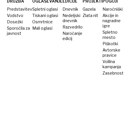
DRUŽBA
OGLAŠEVANJE
EDICIJE
PROJEKTI
POGOJI
Predstavitev
Spletni oglasi
Dnevnik
Gazela
Naročniški
Vodstvo
Tiskani oglasi
Nedeljski
Zlata nit
Akcije in
dnevnik
nagradne
Dosežki
Osmrtnice
igre
Razvedrilo
Sporočila za
Mali oglasi
Spletno
javnost
Naročanje
mesto
edicij
Piškotki
Avtorske
pravice
Volilna
kampanja
Zasebnost