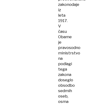
zakonodaje
iz
leta
1917.
V
času
Obame
je
pravosodno
ministrstvo
na
podlagi
tega
zakona
doseglo
obsodbo
sedmih
oseb,
osma