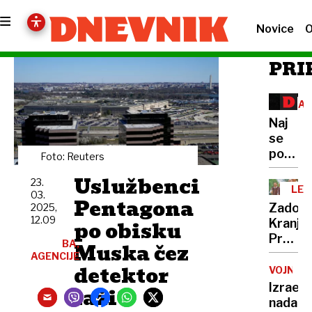
Novice
O
PRI
SA
ARS
Naj
se
postav
Foto: Reuters
s
Uslužbenci
23.
transp
LEG
03.
pred
Pentagona
NA
Zadovol
2025,
GLA
parlam
12.09
po obisku
Kranjci
Prvi
BA,
Muska čez
ansamb
AGENCIJE
detektor
ki je
VOJNA
igral
Izrael
laži?
Titu
nadalju