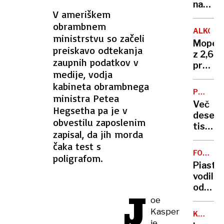
za
napad
V ameriškem
rojstni
in
dan
obrambnem
širi
ALKOHO
ministrstvu so začeli
kopen
Moped
operac
preiskavo odtekanja
z 2,6
v
zaupnih podatkov v
promil
Gazi
medije, vodja
alkoho
kabineta obrambnega
padel
PROTI
ministra Petea
pod
RASIZM
Več
Hegsetha pa je v
Krvav
deset
obvestilu zaposlenim
tisoč
zapisal, da jih morda
ljudi
čaka test s
v
FORMUL
poligrafom.
Francij
1
Piastri
protes
vodil
proti
od
J
rasizm
starta
oe
in
do
Kasper
skrajni
KAJA
cilja
je
BREZOČ