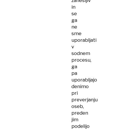
zanesljiv
in
se
ga
ne
sme
uporabljati
v
sodnem
procesu,
ga
pa
uporabljajo
denimo
pri
preverjanju
oseb,
preden
jim
podelijo