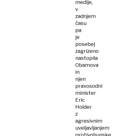
medije,
v
zadnjem
času
pa
je
posebej
zagrizeno
nastopila
Obamova
in
njen
pravosodni
minister
Eric
Holder
z
agresivnim
uveljavljanjem
protivohunske