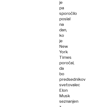
je
pa
sporočilo
poslal
na
dan,
ko
je
New
York
Times
poročal,
da
bo
predsednikov
svetovalec
Elon
Musk
seznanjen
z