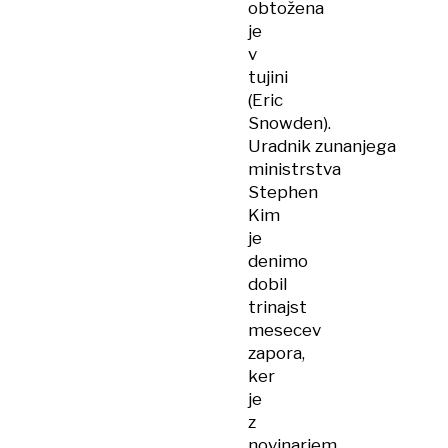
obtožena
je
v
tujini
(Eric
Snowden).
Uradnik zunanjega
ministrstva
Stephen
Kim
je
denimo
dobil
trinajst
mesecev
zapora,
ker
je
z
novinarjem