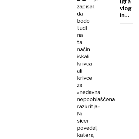
desnici
Igra
zapisal,
vlog
da
in
bodo
pripra
tudi
na
na
nasledn
ta
prihod
čedne
način
poštar
iskali
krivca
ali
krivce
za
»nedavna
nepooblaščena
razkritja«.
Ni
sicer
povedal,
katera,