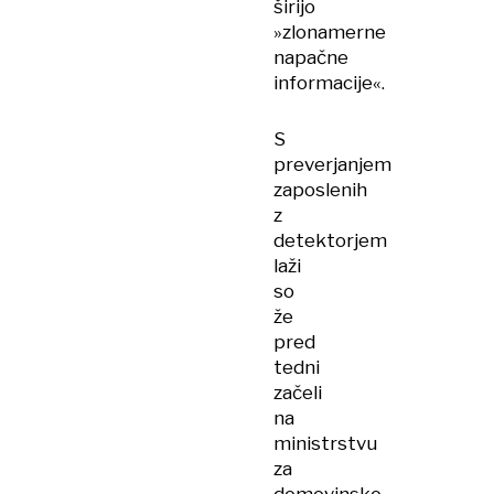
širijo
»zlonamerne
napačne
informacije«.
S
preverjanjem
zaposlenih
z
detektorjem
laži
so
že
pred
tedni
začeli
na
ministrstvu
za