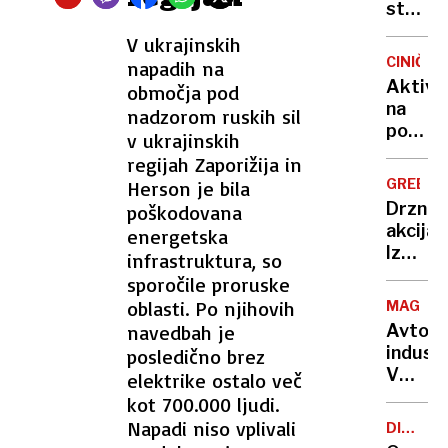
nekoč
strese
že
Turčijo
V ukrajinskih
odnese
ljudje
CINIČNO
napadih na
120
skakali
Aktivis
območja pod
parov
z
na
nadzorom ruskih sil
čevljev
balkon
poti
v ukrajinskih
umrla
proti
regijah Zaporižija in
je
Gazi.
deklic
GREENP
Herson je bila
Ameriš
Drzna
poškodovana
senato
akcija:
energetska
Upam,
Iz
infrastruktura, so
da
muzej
sporočile proruske
znajo
ukradli
oblasti. Po njihovih
plavati
MAGNA
voščen
navedbah je
Avtomo
lutko
industr
posledično brez
Macro
V
elektrike ostalo več
štajers
kot 700.000 ljudi.
tovarni
Napadi niso vplivali
DIRKA
bi
PO