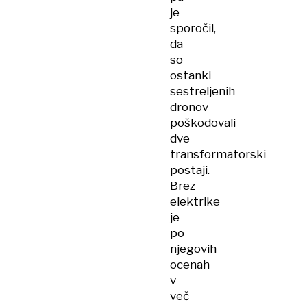
je
sporočil,
da
so
ostanki
sestreljenih
dronov
poškodovali
dve
transformatorski
postaji.
Brez
elektrike
je
po
njegovih
ocenah
v
več