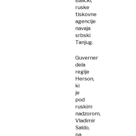
Balicki,
ruske
tiskovne
agencije
navaja
srbski
Tanjug.
Guverner
dela
regije
Herson,
ki
je
pod
ruskim
nadzorom,
Vladimir
Saldo,
pa