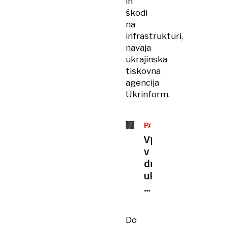
in
škodi
na
infrastrukturi,
navaja
ukrajinska
tiskovna
agencija
Ukrinform.
PAJKOVA
MREŽA
Vpogled
v
drzen
ukrajinski
načrt,
ki
je
Do
pretresel