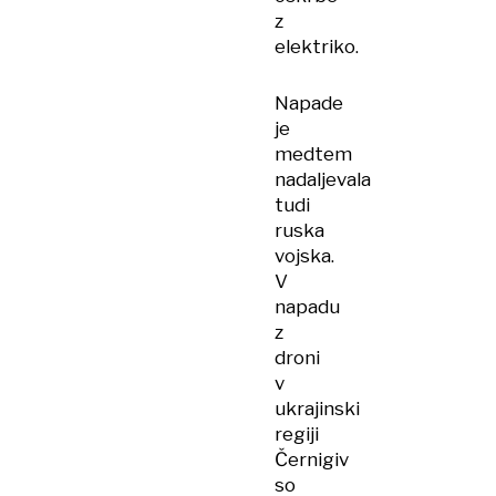
z
elektriko.
Napade
je
medtem
nadaljevala
tudi
ruska
vojska.
V
napadu
z
droni
v
ukrajinski
regiji
Černigiv
so