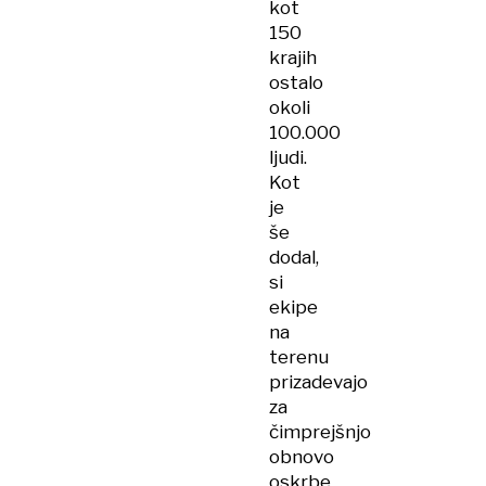
kot
150
krajih
ostalo
okoli
100.000
ljudi.
Kot
je
še
dodal,
si
ekipe
na
terenu
prizadevajo
za
čimprejšnjo
obnovo
oskrbe