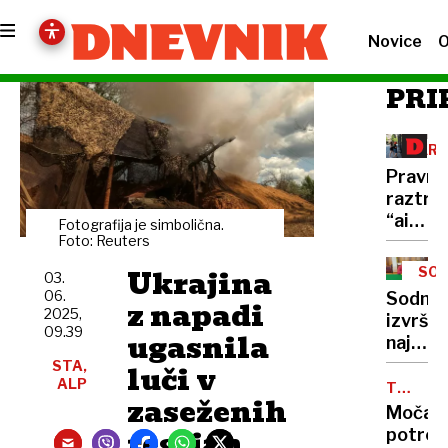
Novice
O
PRI
KRA
NAJ
Pravni
raztrga
“airbn
Fotografija je simbolična.
zakon”
Foto: Reuters
a
Ukrajina
SOJ
03.
brez
06.
Sodni
z napadi
ukrepo
2025,
izvršite
bo
09.39
ugasnila
naj
šlo
bi
STA,
luči v
le na
ALP
pri
TRESEN
slabše
zaseženih
TAL
rubežu
Močan
kradel,
regijah
potres