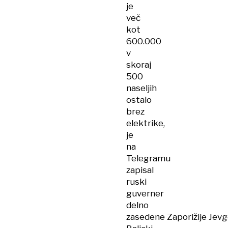
je
več
kot
600.000
v
skoraj
500
naseljih
ostalo
brez
elektrike,
je
na
Telegramu
zapisal
ruski
guverner
delno
zasedene Zaporižije Jevg