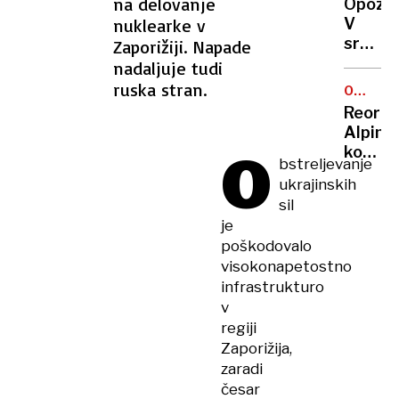
na delovanje
Opozor
lahko
SLOVENI
nuklearke v
V
proizva
sredo
Zaporižiji. Napade
za
popold
nadaljuje tudi
kitajsk
se
ruska stran.
Nio
OBUTV
izogni
INDUSTR
Reorga
središ
Alpine
Ljublja
O
končan
bstreljevanje
v
ukrajinskih
Žireh
sil
ostaja
je
razvoj
poškodovalo
visokonapetostno
infrastrukturo
v
regiji
Zaporižija,
zaradi
česar