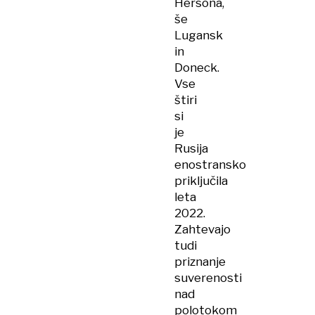
Hersona,
še
Lugansk
in
Doneck.
Vse
štiri
si
je
Rusija
enostransko
priključila
leta
2022.
Zahtevajo
tudi
priznanje
suverenosti
nad
polotokom