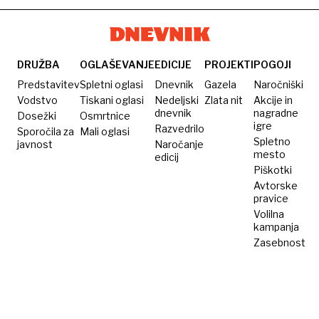
DRUŽBA
OGLAŠEVANJE
EDICIJE
PROJEKTI
POGOJI
Predstavitev
Spletni oglasi
Dnevnik
Gazela
Naročniški
Vodstvo
Tiskani oglasi
Nedeljski
Zlata nit
Akcije in
dnevnik
nagradne
Dosežki
Osmrtnice
igre
Razvedrilo
Sporočila za
Mali oglasi
Spletno
javnost
Naročanje
mesto
edicij
Piškotki
Avtorske
pravice
Volilna
kampanja
Zasebnost