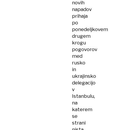
novih
Rusijo
napadov
prihaja
po
ponedeljkovem
drugem
krogu
pogovorov
med
rusko
in
ukrajinsko
delegacijo
v
Istanbulu,
na
katerem
se
strani
nista