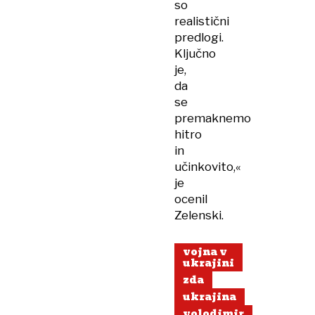
so
realistični
predlogi.
Ključno
je,
da
se
premaknemo
hitro
in
učinkovito,«
je
ocenil
Zelenski.
vojna v
ukrajini
zda
ukrajina
volodimir