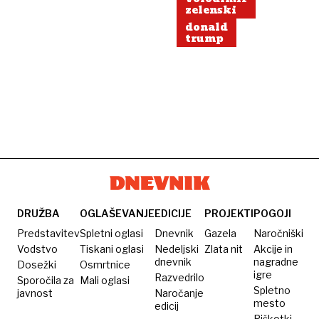
zelenski
donald
trump
DRUŽBA
OGLAŠEVANJE
EDICIJE
PROJEKTI
POGOJI
Predstavitev
Spletni oglasi
Dnevnik
Gazela
Naročniški
Vodstvo
Tiskani oglasi
Nedeljski
Zlata nit
Akcije in
dnevnik
nagradne
Dosežki
Osmrtnice
igre
Razvedrilo
Sporočila za
Mali oglasi
Spletno
javnost
Naročanje
mesto
edicij
Piškotki