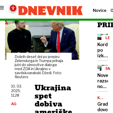
Novice
O
PRI
LEV
KRI
Kordiš
po
izključ
Dobrih deset dni po prepiru
iz
Zelenskega in Trumpa prihaja
jutri do obnovitve dialoga
Levice:
SMU
med ZDA in Ukrajino v
Dovolj
savdskoarabski Džedi. Foto:
SKO
Nove
Reuters
je
razsež
bilo!
Ukrajina
nordij
10. 03.
2025,
škanda
spet
11.28
KULTUR
dobiva
DEDIŠČ
Gradb
AG
ameriške
dovolje