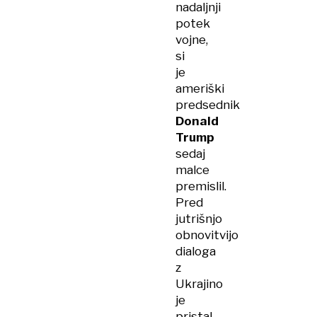
nadaljnji
potek
vojne,
si
je
ameriški
predsednik
Donald
Trump
sedaj
malce
premislil.
Pred
jutrišnjo
obnovitvijo
dialoga
z
Ukrajino
je
pristal