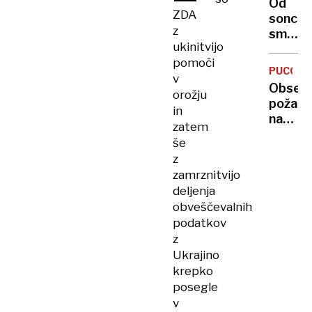
Od
kuharj
ZDA
sonca
v
z
smo
domov
ukinitvijo
se
starejš
pomoči
do
PUCONC
v
nadalj
Obsež
orožju
poslovi
požar
in
na
zatem
deponij
še
v
z
bližini
zamrznitvijo
ne
deljenja
odpira
obveščevalnih
oken!
podatkov
z
Ukrajino
krepko
posegle
v