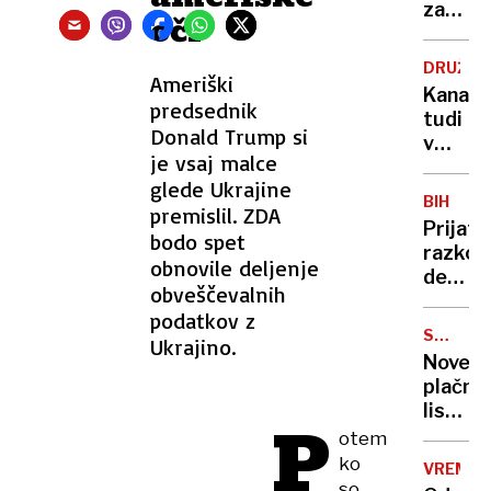
za
oči
Hotel
Bellev
DRUŽBA
Ameriški
bo
Kanabi
potekl
predsednik
tudi
Donald Trump si
v
je vsaj malce
centru
glede Ukrajine
Ljublja
BIH
premislil. ZDA
Prijate
bodo spet
razkosa
obnovile deljenje
dele
obveščevalnih
skušal
podatkov z
stlačit
SOCIAL
Ukrajino.
v
VARSTV
Nove
kovček
plačne
liste
P
šok
otem
za
ko
VREME
dietne
so