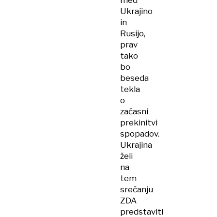
med
Ukrajino
in
Rusijo,
prav
tako
bo
beseda
tekla
o
začasni
prekinitvi
spopadov.
Ukrajina
želi
na
tem
srečanju
ZDA
predstaviti