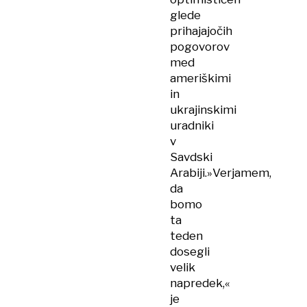
glede
prihajajočih
pogovorov
med
ameriškimi
in
ukrajinskimi
uradniki
v
Savdski
Arabiji.»Verjamem,
da
bomo
ta
teden
dosegli
velik
napredek,«
je