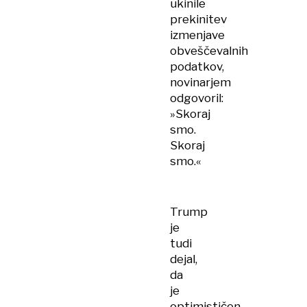
ukinile
prekinitev
izmenjave
obveščevalnih
podatkov,
novinarjem
odgovoril:
»Skoraj
smo.
Skoraj
smo.«
Trump
je
tudi
dejal,
da
je
optimističen