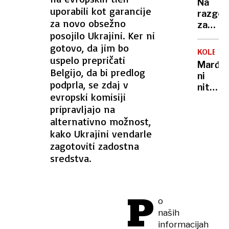
več
Na
uporabili kot garancije
zaposl
razgov
za novo obsežno
za
posojilo Ukrajini. Ker ni
službo
gotovo, da jim bo
jih je
KOLESA
zastrup
uspelo prepričati
Marđon
in
Belgijo, da bi predlog
ni
opazov
podprla, se zdaj v
niti
njihove
evropski komisiji
uradni
reakcij
pripravljajo na
predse
alternativno možnost,
niti
zakonit
kako Ukrajini vendarle
zastop
zagotoviti zadostna
KZS
sredstva.
P
o
naših
informacijah