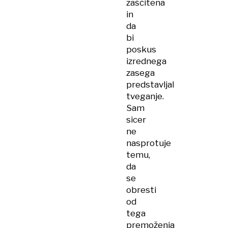
zaščitena
in
da
bi
poskus
izrednega
zasega
predstavljal
tveganje.
Sam
sicer
ne
nasprotuje
temu,
da
se
obresti
od
tega
premoženja