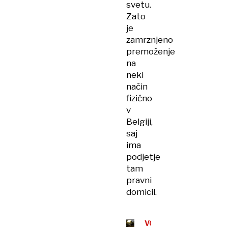
svetu.
Zato
je
zamrznjeno
premoženje
na
neki
način
fizično
v
Belgiji,
saj
ima
podjetje
tam
pravni
domicil.
VOJNA