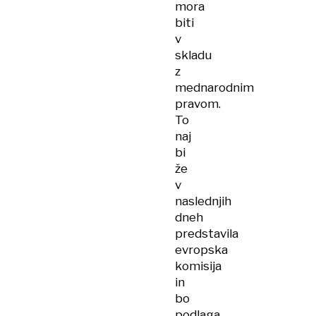
mora
biti
v
skladu
z
mednarodnim
pravom.
To
naj
bi
že
v
naslednjih
dneh
predstavila
evropska
komisija
in
bo
podlaga