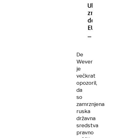
V
Ukrajini
UKRAJINI
zmanjkuje
denarja,
EU
odločno:
Vzemimo
Rusom
De
ali
Wever
plačajmo
je
sami
večkrat
opozoril,
da
so
zamrznjena
ruska
državna
sredstva
pravno