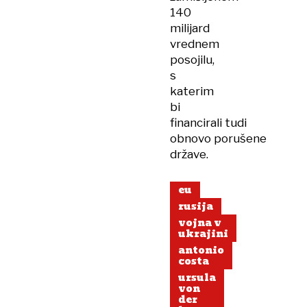
140
milijard
vrednem
posojilu,
s
katerim
bi
financirali tudi
obnovo porušene
države.
eu
rusija
vojna v
ukrajini
antonio
costa
ursula
von
der