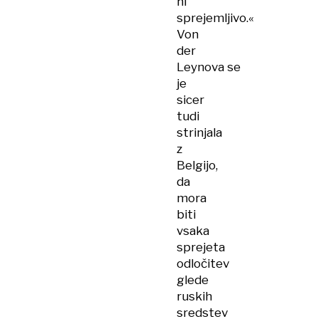
ni
sprejemljivo.«
Von
der
Leynova se
je
sicer
tudi
strinjala
z
Belgijo,
da
mora
biti
vsaka
sprejeta
odločitev
glede
ruskih
sredstev