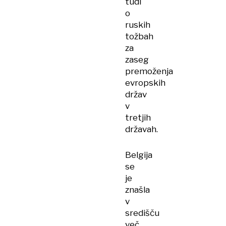
tudi
o
ruskih
tožbah
za
zaseg
premoženja
evropskih
držav
v
tretjih
državah.
Belgija
se
je
znašla
v
središču
več