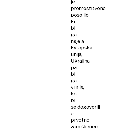
je
premostitveno
posojilo,
ki
bi
ga
najela
Evropska
unija,
Ukrajina
pa
bi
ga
vrnila,
ko
bi
se dogovorili
o
prvotno
zamišljenem