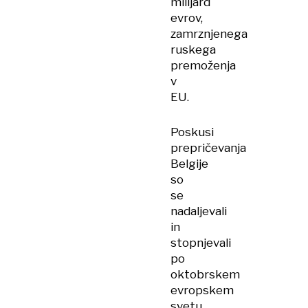
milijard
evrov,
zamrznjenega
ruskega
premoženja
v
EU.
Poskusi
prepričevanja
Belgije
so
se
nadaljevali
in
stopnjevali
po
oktobrskem
evropskem
svetu,