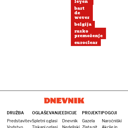
leyen
bart
de
wever
belgija
rusko
premoženje
euroclear
DRUŽBA
OGLAŠEVANJE
EDICIJE
PROJEKTI
POGOJI
Predstavitev
Spletni oglasi
Dnevnik
Gazela
Naročniški
Vodstvo
Tiskani oglasi
Nedeljski
Zlata nit
Akcije in