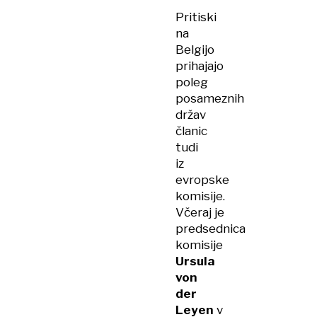
Pritiski
na
Belgijo
prihajajo
poleg
posameznih
držav
članic
tudi
iz
evropske
komisije.
Včeraj je
predsednica
komisije
Ursula
von
der
Leyen
v