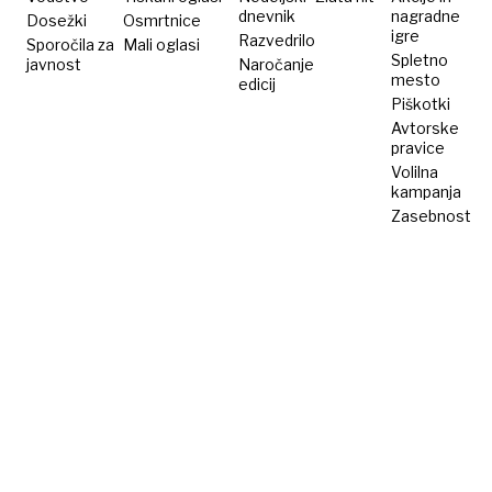
dnevnik
nagradne
Dosežki
Osmrtnice
igre
Razvedrilo
Sporočila za
Mali oglasi
Spletno
javnost
Naročanje
mesto
edicij
Piškotki
Avtorske
pravice
Volilna
kampanja
Zasebnost