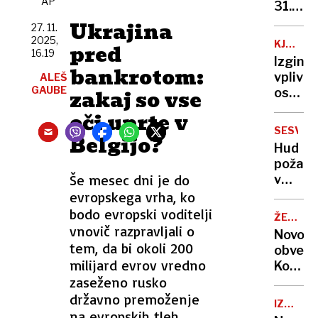
AP
in
31.
kaj
decemb
Ukrajina
27. 11.
skrbi
kaj
2025,
KJE
pred
detekt
bo s
16.19
JE
Izginot
tistimi
bankrotom:
STEFAN
vplivni
ALEŠ
ki
GAUBE
zakaj so vse
osumlj
nimajo
Sloven
oči uprte v
4000
bodo
evrov?
SESVET
Belgijo?
predali
Hud
Avstri
požar
Še mesec dni je do
v
bližini
evropskega vrha, ko
meje
bodo evropski voditelji
ŽELEZN
s
vnovič razpravljali o
POSTAJ
Novo
Sloveni
tem, da bi okoli 200
obvesti
zagore
milijard evrov vredno
Kolesa
so
zaseženo rusko
ostaja
gume,
do 1.
državno premoženje
poškod
IZPRIJEN
januarj
na evropskih tleh
»EKSPE