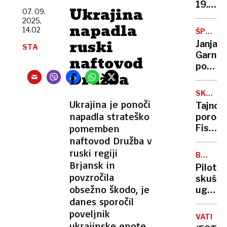
znanos
19.
Ukrajina
07. 09.
uri
2025,
napadla
bo
14.02
ŠPORT
nastop
ZVEZDA
ruski
Janja
STA
popoln
Garnbr
naftovod
lunin
po
mrk:
Družba
49.
objavl
zmagi
točno
SKAKAL
se
OPREM
Ukrajina je ponoči
časovn
Tajno
sprašuj
napadla strateško
poroči
kje
pomemben
Fisa:
so
Tudi
naftovod Družba v
meje
druge
ruski regiji
človeš
BOJ
reprez
Brjansk in
V
zmožno
Pilot
eksper
ZRAKU
povzročila
skušal
s
obsežno škodo, je
ugasni
skakal
danes sporočil
motorj
oprem
letala
poveljnik
VATIKA
– bil
ukrajinske enote