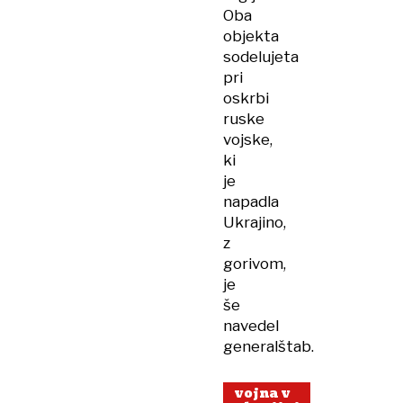
Oba
objekta
sodelujeta
pri
oskrbi
ruske
vojske,
ki
je
napadla
Ukrajino,
z
gorivom,
je
še
navedel
generalštab.
vojna v