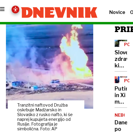
Novice
O
PRI
POV
STE
Sloven
NA
zdravni
KAV
ki
razum
jezik
PO
bolečin
PO
Putin
Strah
in Xi
je
modrov
hujši
Tranzitni naftovod Družba
o
oskrbuje Madžarsko in
od
dolgoži
Slovaško z rusko nafto, ki še
NEBO
trpljen
naprej kupujeta energijo od
Kaj
Danes
Rusije. Fotografija je
pravi
po
simbolična. Foto: AP