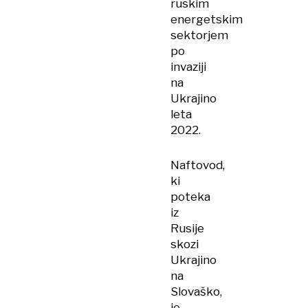
ruskim
energetskim
sektorjem
po
invaziji
na
Ukrajino
leta
2022.
Naftovod,
ki
poteka
iz
Rusije
skozi
Ukrajino
na
Slovaško,
je