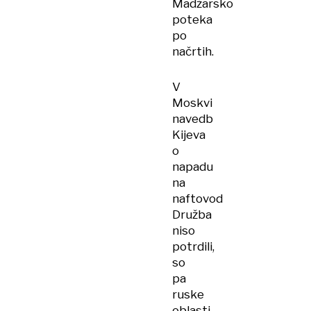
Madžarsko
poteka
po
načrtih.
V
Moskvi
navedb
Kijeva
o
napadu
na
naftovod
Družba
niso
potrdili,
so
pa
ruske
oblasti