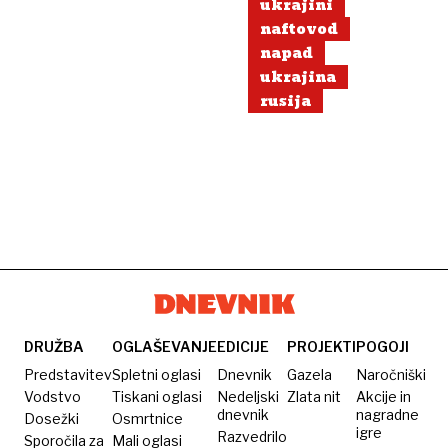
ukrajini
naftovod
napad
ukrajina
rusija
DRUŽBA
OGLAŠEVANJE
EDICIJE
PROJEKTI
POGOJI
Predstavitev
Spletni oglasi
Dnevnik
Gazela
Naročniški
Vodstvo
Tiskani oglasi
Nedeljski
Zlata nit
Akcije in
dnevnik
nagradne
Dosežki
Osmrtnice
igre
Razvedrilo
Sporočila za
Mali oglasi