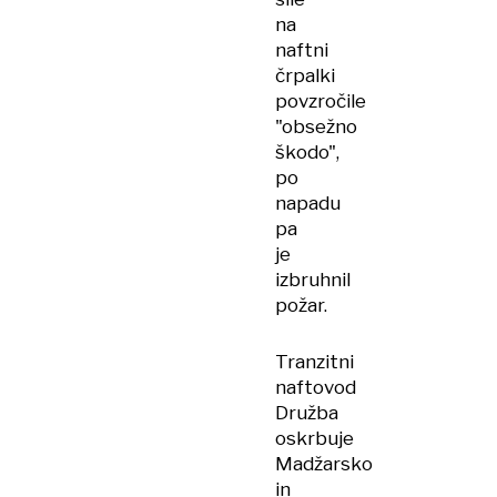
na
naftni
črpalki
povzročile
"obsežno
škodo",
po
napadu
pa
je
izbruhnil
požar.
Tranzitni
naftovod
Družba
oskrbuje
Madžarsko
in