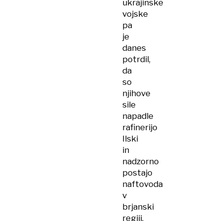
ukrajinske
vojske
pa
je
danes
potrdil,
da
so
njihove
sile
napadle
rafinerijo
Ilski
in
nadzorno
postajo
naftovoda
v
brjanski
regiji.