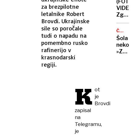
(FOTO,
je
za brezpilotne
VIDEO)
pod
letalnike Robert
Zgodov
vplivo
Brovdi. Ukrajinske
prvi
haluci
sile so poročale
milenij
gob
ČRNO-
postal
tudi o napadu na
BELO
Šola
svetni
pomembno rusko
nekoč:
rafinerijo v
»Za
krasnodarski
domovi
regiji.
»S
Titom
naprej!
K
ot
je
Brovdi
zapisal
na
Telegramu,
je