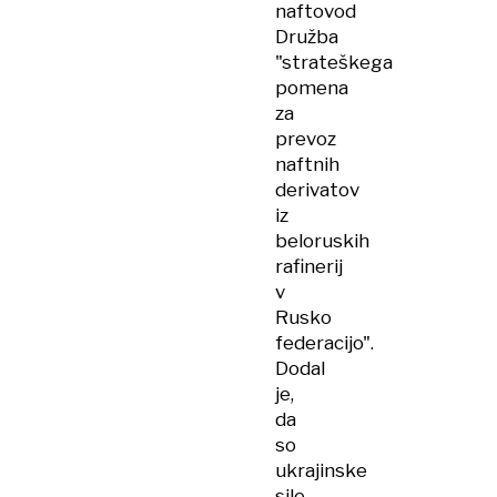
naftovod
Družba
"strateškega
pomena
za
prevoz
naftnih
derivatov
iz
beloruskih
rafinerij
v
Rusko
federacijo".
Dodal
je,
da
so
ukrajinske
sile