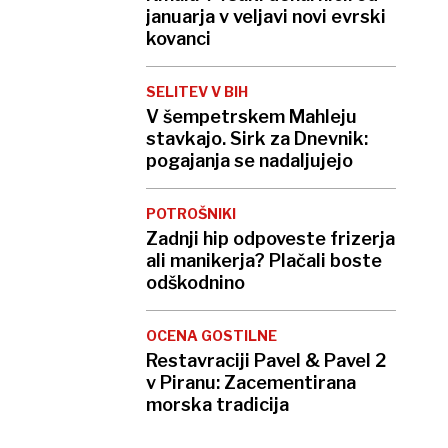
januarja v veljavi novi evrski
kovanci
SELITEV V BIH
V šempetrskem Mahleju
stavkajo. Sirk za Dnevnik:
pogajanja se nadaljujejo
POTROŠNIKI
Zadnji hip odpoveste frizerja
ali manikerja? Plačali boste
odškodnino
OCENA GOSTILNE
Restavraciji Pavel & Pavel 2
v Piranu: Zacementirana
morska tradicija