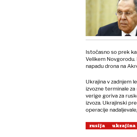
Istočasno so prek ka
Velikem Novgorodu. Dr
napadu drona na Akron
Ukrajina v zadnjem le
izvozne terminale za n
verige goriva za rus
izvoza. Ukrajinski pr
operacije nadaljevale
rusija
ukrajina