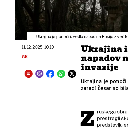
Ukrajina je ponoči izvedla napad na Rusijo z več 
Ukrajina i
11. 12. 2025, 10.19
napadov n
GK
invazije
Ukrajina je ponoči
zaradi česar so bi
Z
ruskega obram
prestregli sk
predstavlja e