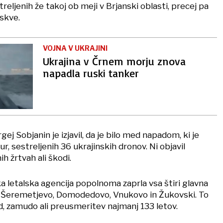
treljenih že takoj ob meji v Brjanski oblasti, precej pa
oskve.
VOJNA V UKRAJINI
Ukrajina v Črnem morju znova
napadla ruski tanker
j Sobjanin je izjavil, da je bilo med napadom, ki je
r, sestreljenih 36 ukrajinskih dronov. Ni objavil
 žrtvah ali škodi.
a letalska agencija popolnoma zaprla vsa štiri glavna
, Šeremetjevo, Domodedovo, Vnukovo in Žukovski. To
d, zamudo ali preusmeritev najmanj 133 letov.