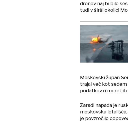
dronov naj bi bilo ses
tudi v širši okolici M
Moskovski župan Serge
trajal več kot sedem u
podatkov o morebitnih
Zaradi napada je rusk
moskovska letališča
je povzročilo odpove