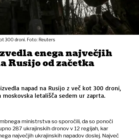
kot 300 droni. Foto: Reuters
zvedla enega največjih
a Rusijo od začetka
 izvedla napad na Rusijo z več kot 300 droni,
la moskovska letališča sedem ur zaprta.
bnega ministrstva so sporočili, da so ponoči
upno 287 ukrajinskih dronov v 12 regijah, kar
nega največjih ukrajinskih napadov doslej. Največ