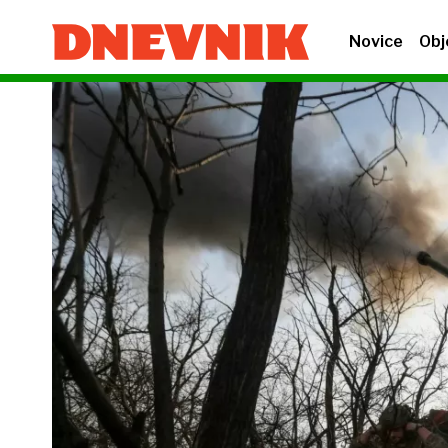
Novice
Obj