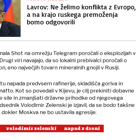
Lavrov: Ne želimo konflikta z Evropo,
a na krajo ruskega premoženja
bomo odgovorili
nala Shot na omrežju Telegram poročali o eksplozijah v
ugi viri navajajo, da so lokalni prebivalci poročali o
, eno največjih tovarn mineralnih gnojil v Rusiji.
tu napada predvsem rafinerije, skladišča goriva in
afto. Kot so povedali v Kijevu, je cilj prekiniti dobavne
ke sile in zmanjšati državne prihodke od njegovega
edsednik Volodimir Zelenski je izjavil, da se bodo takšne
, dokler Moskva ne bo ustavila agresije.
volodimir zelenski
napad z droni