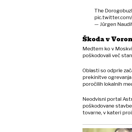
The Dorogobuzh
pic.twitter.com
— Jürgen Naudit
Škoda v Voro
Medtem ko v Moskvi o
poškodovali več stano
Oblasti so odprle za
prekinitve ogrevanja
poročilih lokalnih me
Neodvisni portal Astr
poškodovane stavbe p
tovarne, v kateri proi