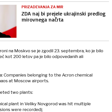
PRIZADEVANJA ZA MIR
ZDA naj bi prejele ukrajinski predlog
mirovnega načrta
droni na Moskvo se je zgodil 23. septembra, ko je bilo
eč kot 200 letov pa je bilo odpovedanih ali
a: Companies belonging to the Acron chemical
chaos at Moscow airports.
eted two plants:
cal plant in Veliky Novgorod was hit multiple
osions were recorded);