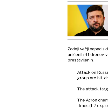
Zadnji večji napad z 
uničenih 41 dronov, v
prestavljenih.
Attack on Russi
group are hit, 
The attack targ
The Acron chemi
times (1-7 expl