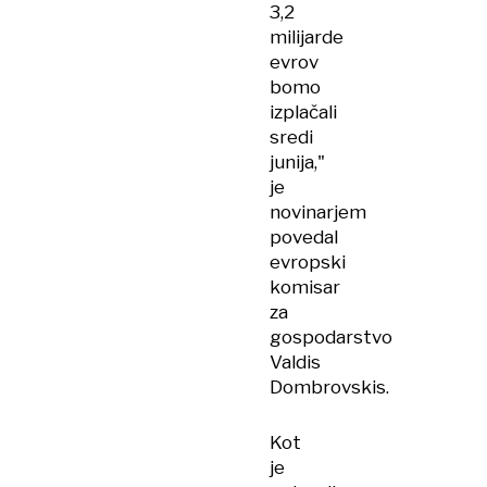
3,2
milijarde
evrov
bomo
izplačali
sredi
junija,"
je
novinarjem
povedal
evropski
komisar
za
gospodarstvo
Valdis
Dombrovskis.
Kot
je