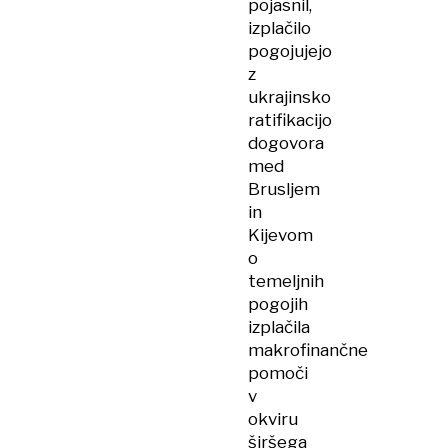
pojasnil,
izplačilo
pogojujejo
z
ukrajinsko
ratifikacijo
dogovora
med
Brusljem
in
Kijevom
o
temeljnih
pogojih
izplačila
makrofinančne
pomoči
v
okviru
širšega