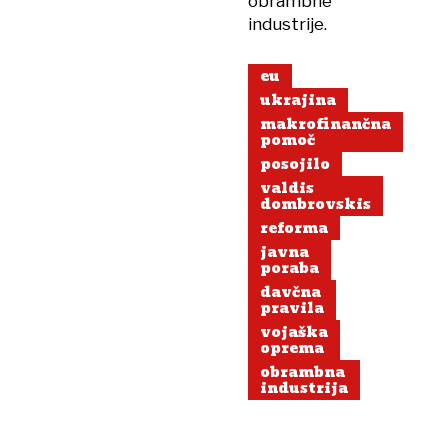
obrambne
industrije.
eu
ukrajina
makrofinančna
pomoč
posojilo
valdis
dombrovskis
reforma
javna
poraba
davčna
pravila
vojaška
oprema
obrambna
industrija