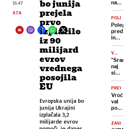
bo junija
na
na
16.47
Zahod
kopališ
prejela
STA
bregu,
kakšno
POLITIK
prvo
več
je
Poleg
ranjeni
stanje
izplačilo
predse
na
iz 90
in
bazeni
sopotn
milijard
poškod
VOJNA
evrov
tudi
V
"Sram
policis
UKRAJIN
vrednega
naj
voznik
si
posojila
sperej
EU
s
PREVID
krvjo":
Vročin
Putin
Evropska unija bo
val
vrata
junija Ukrajini
polni
vojske
izplačala 3,2
ljublja
odprl
urgenc
milijarde evrov
še
ZAVALA
samo
pomoči, je danes