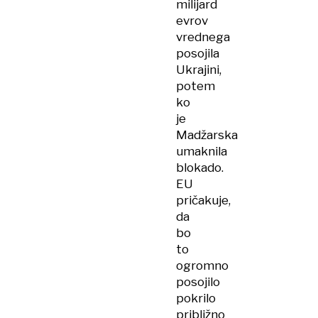
milijard
evrov
vrednega
posojila
Ukrajini,
potem
ko
je
Madžarska
umaknila
blokado.
EU
pričakuje,
da
bo
to
ogromno
posojilo
pokrilo
približno