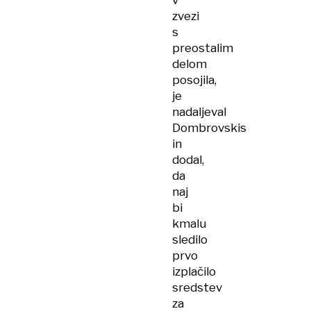
v
zvezi
s
preostalim
delom
posojila,
je
nadaljeval
Dombrovskis
in
dodal,
da
naj
bi
kmalu
sledilo
prvo
izplačilo
sredstev
za