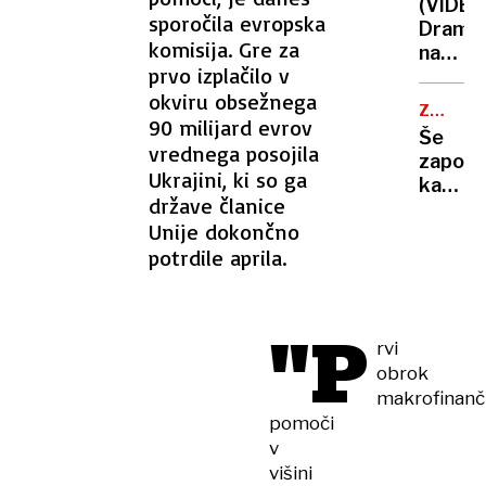
hujšim
(VIDEO
včeraj
sporočila evropska
krimin
Drama
trije
komisija. Gre za
na
pristan
prvo izplačilo v
Hvaru:
helikop
okviru obsežnega
reševal
letos
ZAČASN
heliko
90 milijard evrov
PERONI
že
Še
moral
vrednega posojila
več
zapora
pristat
Ukrajini, ki so ga
kot
kamniš
tik
države članice
420
in
ob
Unije dokončno
dolenj
skalni
potrdile aprila.
proge,
steni
nato
vlaki
"P
spet
rvi
na
obrok
železni
makrofinan
postaji
pomoči
v
višini