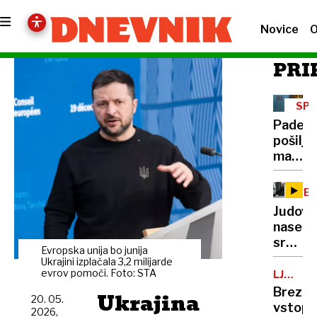
Novice
O
PRI
SPL
NAK
Padec
pošiljk
malih
vredno
novi
NEZ
strošk
NAS
Judovs
že
naselje
zmanjš
sredi
naročil
Evropska unija bo junija
noči
Ukrajini izplačala 3,2 milijarde
s
požgal
evrov pomoči. Foto: STA
LJUBLJ
Temuj
KOPALI
palest
Brezpl
Ukrajina
in
20. 05.
vas
vstopn
Sheina
2026,