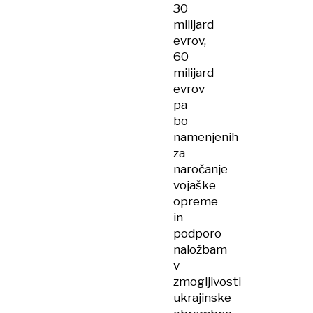
30
milijard
evrov,
60
milijard
evrov
pa
bo
namenjenih
za
naročanje
vojaške
opreme
in
podporo
naložbam
v
zmogljivosti
ukrajinske