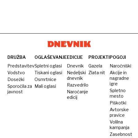
DRUŽBA
OGLAŠEVANJE
EDICIJE
PROJEKTI
POGOJI
Predstavitev
Spletni oglasi
Dnevnik
Gazela
Naročniški
Vodstvo
Tiskani oglasi
Nedeljski
Zlata nit
Akcije in
dnevnik
nagradne
Dosežki
Osmrtnice
igre
Razvedrilo
Sporočila za
Mali oglasi
Spletno
javnost
Naročanje
mesto
edicij
Piškotki
Avtorske
pravice
Volilna
kampanja
Zasebnost