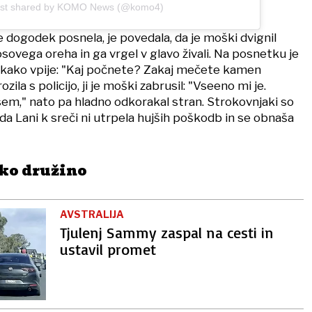
ost shared by KOMO News (@komo4)
je dogodek posnela, je povedala, da je moški dvignil
ovega oreha in ga vrgel v glavo živali. Na posnetku je
o, kako vpije: "Kaj počnete? Zakaj mečete kamen
zila s policijo, ji je moški zabrusil: "Vseeno mi je.
em," nato pa hladno odkorakal stran. Strokovnjaki so
 da Lani k sreči ni utrpela hujših poškodb in se obnaša
ko družino
AVSTRALIJA
Tjulenj Sammy zaspal na cesti in
ustavil promet