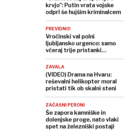
krvjo": Putin vrata vojske
odprl še hujšim kriminalcem
PREVIDNO!
Vročinski val polni
ljubljansko urgenco: samo
včeraj trije pristanki
helikopterja, letos že več
kot 420
ZAVALA
(VIDEO) Drama na Hvaru:
reševalni helikopter moral
pristati tik ob skalni steni
ZAČASNI PERONI
Še zapora kamniške in
dolenjske proge, nato vlaki
spet na železniški postaji