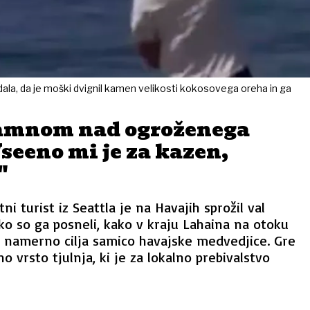
dala, da je moški dvignil kamen velikosti kokosovega oreha in ga
kamnom nad ogroženega
Vseeno mi je za kazen,
"
i turist iz Seattla je na Havajih sprožil val
o so ga posneli, kako v kraju Lahaina na otoku
o namerno cilja samico havajske medvedjice. Gre
o vrsto tjulnja, ki je za lokalno prebivalstvo