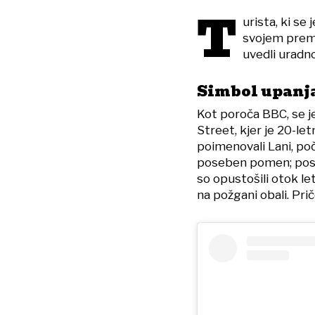
T
urista, ki se
svojem premo
uvedli uradn
Simbol upanja
Kot poroča BBC, se je
Street, kjer je 20-le
poimenovali Lani, poči
poseben pomen; posta
so opustošili otok le
na požgani obali. Pri