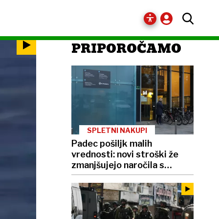
PRIPOROČAMO
SPLETNI NAKUPI
Padec pošiljk malih
vrednosti: novi stroški že
zmanjšujejo naročila s
Temuja in Sheina