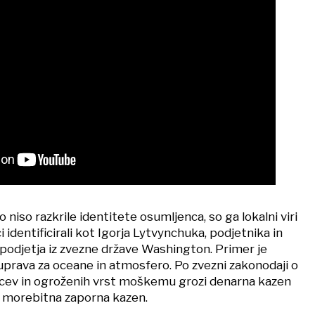
 niso razkrile identitete osumljenca, so ga lokalni viri
i identificirali kot Igorja Lytvynchuka, podjetnika in
 podjetja iz zvezne države Washington. Primer je
uprava za oceane in atmosfero. Po zvezni zakonodaji o
lcev in ogroženih vrst moškemu grozi denarna kazen
n morebitna zaporna kazen.