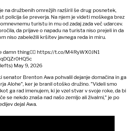
e na družbenih omrežjih razširil še drug posnetek,
t policija še preverja. Na njem je videti moškega brez
k domnevnemu turistu in mu od zadaj zada več udarcev.
oročila, da prijave o napadu na turista niso prejeli in da
 niso zabeležili kršitev javnega reda in miru.
 damn thing😮‍💨
https://t.co/M4RyWX0JN1
m/qDQZr0HQ5c
lefts)
May 9, 2026
ki senator Brenton Awa pohvalil dejanje domačina in ga
ja Alohe", ker je branil otoško družino. "Videli smo
kot ga rad imenujem, ki je vzel stvar v svoje roke, da bi
 če se nekdo znaša nad našo zemljo ali živalmi," je po
dijev dejal Awa.