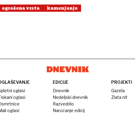
ogrožena vrsta
kamenjanje
OGLAŠEVANJE
EDICIJE
PROJEKTI
pletni oglasi
Dnevnik
Gazela
iskani oglasi
Nedeljski dnevnik
Zlata nit
Osmrtnice
Razvedrilo
ali oglasi
Naročanje edicij