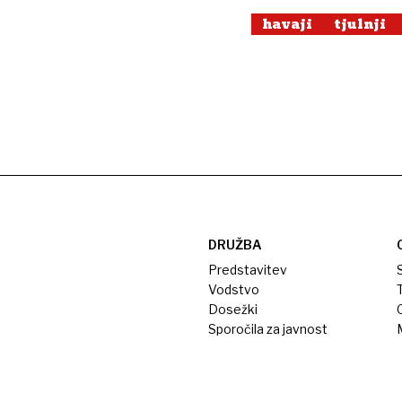
havaji
tjulnji
DRUŽBA
Predstavitev
S
Vodstvo
T
Dosežki
Sporočila za javnost
M