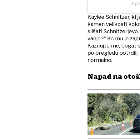
A p
Kaylee Schnitzer, ki 
kamen velikosti kokos
slišati Schnitzerjev
vanjo?" Ko mu je zagro
Kaznujte me, bogat s
po pregledu potrdili,
normalno.
Napad na otoš