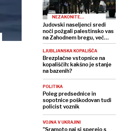
NEZAKONITE
NASELBINE
Judovski naseljenci sredi
noči požgali palestinsko vas
na Zahodnem bregu, več
ranjenih
LJUBLJANSKA KOPALIŠČA
Brezplačne vstopnice na
kopališčih: kakšno je stanje
na bazenih?
POLITIKA
Poleg predsednice in
sopotnice poškodovan tudi
policist voznik
VOJNA V UKRAJINI
"Sramoto naj si sperejo s