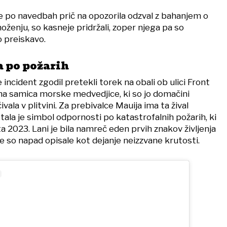
 je po navedbah prič na opozorila odzval z bahanjem o
ženju, so kasneje pridržali, zoper njega pa so
o preiskavo.
 po požarih
 incident zgodil pretekli torek na obali ob ulici Front
tna samica morske medvedjice, ki so jo domačini
vala v plitvini. Za prebivalce Mauija ima ta žival
la je simbol odpornosti po katastrofalnih požarih, ki
ta 2023. Lani je bila namreč eden prvih znakov življenja
če so napad opisale kot dejanje neizzvane krutosti.