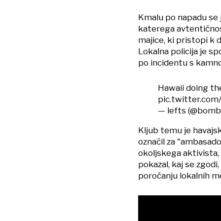
Kmalu po napadu se j
katerega avtentičnos
majice, ki pristopi 
Lokalna policija je sp
po incidentu s kamnom
Hawaii doing the
pic.twitter.co
— lefts (@bomb
Kljub temu je havajs
označil za "ambasador
okoljskega aktivista, 
pokazal, kaj se zgodi,
poročanju lokalnih me