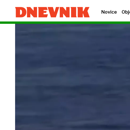
Novice
Obj