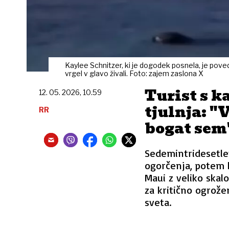
Kaylee Schnitzer, ki je dogodek posnela, je pove
vrgel v glavo živali. Foto: zajem zaslona X
Turist s 
12. 05. 2026, 10.59
tjulnja: "
RR
bogat sem
Sedemintridesetletn
ogorčenja, potem k
Maui z veliko skal
za kritično ogrožen
sveta.