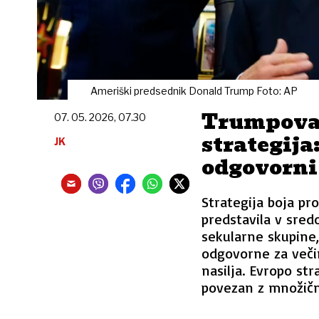
Ameriški predsednik Donald Trump Foto: AP
Trumpova 
07. 05. 2026, 07.30
strategija
JK
odgovorni 
Strategija boja pr
predstavila v sred
sekularne skupine, 
odgovorne za veči
nasilja. Evropo str
povezan z množičn