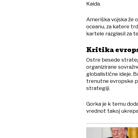
Kaida.
Ameriška vojska že od
oceanu, za katere trd
kartele razglasil za t
Kritika evrop
Ostre besede strategi
organizirane sovražn
globalistične ideje. B
trenutne evropske pol
strategiji.
Gorka je k temu dodal
vrednot takoj ukrepat