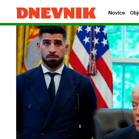
Novice
Obj