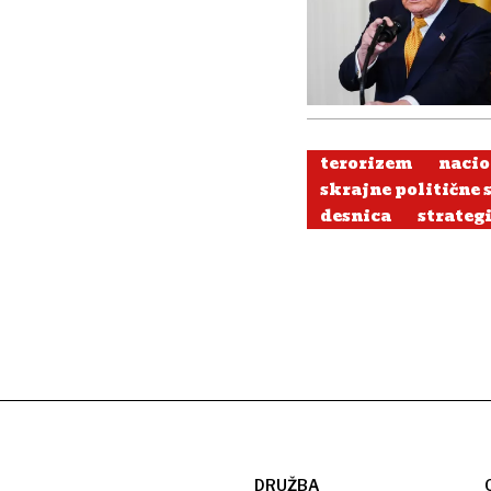
terorizem
nacio
skrajne politične
desnica
strateg
DRUŽBA