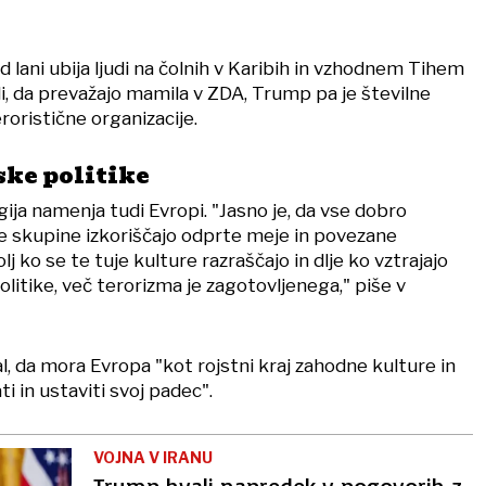
 lani ubija ljudi na čolnih v Karibih in vzhodnem Tihem
i, da prevažajo mamila v ZDA, Trump pa je številne
eroristične organizacije.
ske politike
ja namenja tudi Evropi. "Jasno je, da vse dobro
e skupine izkoriščajo odprte meje in povezane
olj ko se te tuje kulture razraščajo in dlje ko vztrajajo
itike, več terorizma je zagotovljenega," piše v
, da mora Evropa "kot rojstni kraj zahodne kulture in
i in ustaviti svoj padec".
VOJNA V IRANU
Trump hvali napredek v pogovorih z