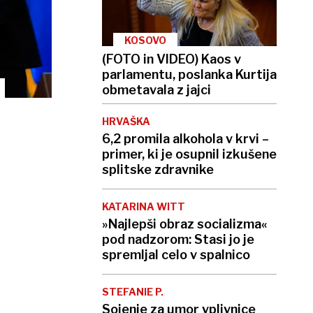
KOSOVO
(FOTO in VIDEO) Kaos v
parlamentu, poslanka Kurtija
obmetavala z jajci
HRVAŠKA
6,2 promila alkohola v krvi –
primer, ki je osupnil izkušene
splitske zdravnike
KATARINA WITT
»Najlepši obraz socializma«
pod nadzorom: Stasi jo je
spremljal celo v spalnico
STEFANIE P.
Sojenje za umor vplivnice