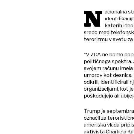
N
acionalna st
identifikacij
katerih ideo
sredo med telefonski
terorizmu v svetu za
"V ZDA ne bomo dopus
političnega spektra. A
svojem računu imela 
umorov kot desnica. 
odkrili, identificiral
organizacijami, kot je
poškodujejo ali ubijej
Trump je septembra l
označil za teroristič
ameriška vlada pripis
aktivista Charlieja K