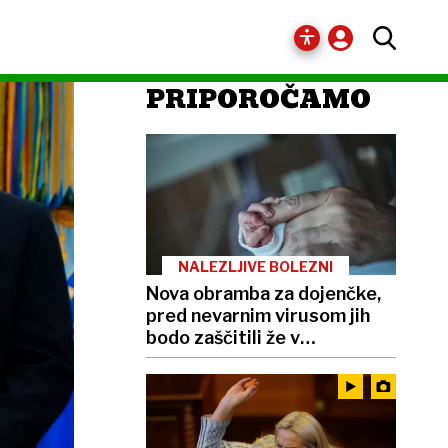
PRIPOROČAMO
NALEZLJIVE BOLEZNI
Nova obramba za dojenčke,
pred nevarnim virusom jih
bodo zaščitili že v
porodnišnici