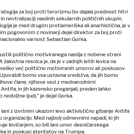
rategija za boj proti terorizmu bo dajala prednost hitri
i in nevtralizaciji nasilnih sekularnih političnih skupin,
logija je med drugim protiameriška ali anarhistična, je v
m pogovorom z novinarji dejal direktor za boj proti
 nacionalno varnost Sebastian Gorka.
tili politično motiviranega nasilja z nobene strani
 žalostna resnica je, da je v zadnjih letih levica na
veliko več politično motiviranih umorov ali poskusov
Uporabili bomo vsa ustavna sredstva, da jih bomo
i njihove člane, njihove vezi z mednarodnimi
 Antifa, in jih kazensko preganjali, preden lahko
o nedolžne ljudi," je dejal Gorka.
ani z izvršnim ukazom levo aktivistično gibanje Antifa
no organizacijo. Med najbolj odmevnimi napadi, ki jih
uje levičarjem, so bili lani umor desničarskega
irka in poskusi atentatov na Trumpa.