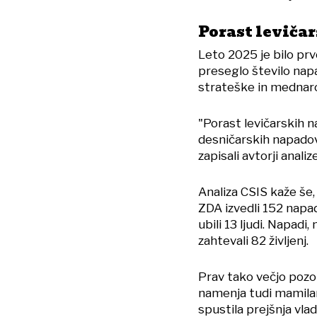
Porast leviča
Leto 2025 je bilo prvo
preseglo število napa
strateške in mednaro
"Porast levičarskih n
desničarskih napadov 
zapisali avtorji analize
Analiza CSIS kaže še, 
ZDA izvedli 152 napado
ubili 13 ljudi. Napadi
zahtevali 82 življenj.
Prav tako večjo pozo
namenja tudi mamilars
spustila prejšnja vlad