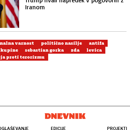
Iranom
nalna varnost
politično nasilje
antifa
 skupine
sebastian gorka
zda
levica
ija proti terorizmu
OGLAŠEVANJE
EDICIJE
PROJEKTI