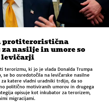
protiteroristična
: za nasilje in umore so
levičarji
oti terorizmu, ki jo je vlada Donalda Trumpa
o, se bo osredotočila na levičarske nasilne
za katere vladni uradniki trdijo, da so
no politično motiviranih umorov in drugega
ategija opisuje kot inkubator za terorizem,
imi migracijami.