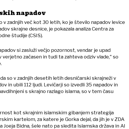
rskih napadov
 v zadnjih več kot 30 letih, ko je število napadov levice
dov skrajne desnice, je pokazala analiza Centra za
dne študije (CSIS).
apadov si zasluži večjo pozornost, vendar je upad
verjetno začasen in tudi ta zahteva odziv vlade," so
.
da so v zadnjih desetih letih desničarski skrajneži v
v in ubili 112 ljudi. Levičarji so izvedli 35 napadov in
, navdihnjeni s skrajno razlago islama, so v tem času
rnost kot skrajnim islamskim gibanjem strategija
kim kartelom, za katere je Gorka dejal, da jih je v ZDA
a Joeja Bidna, šele nato pa sledita Islamska država in Al