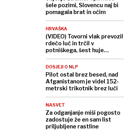
šele pozimi, Slovencu naj bi
pomagala brat in očim
HRVAŠKA
(VIDEO) Tovorni vlak prevozil
rdečo luč in trčil v
potniškega, šest huje
poškodovanih
DOSJEJI O NLP
Pilot ostal brez besed, nad
Afganistanom je videl 152-
metrski trikotnik brez luči
NASVET
Za odganjanje miši pogosto
zadostuje že en sam list
priljubljene rastline