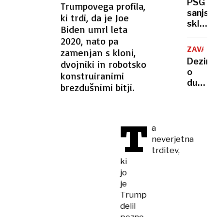
PSG
Trumpovega profila,
orožje
PRVAKO
sanjsk
ki trdi, da je Joe
in
sklenil
Biden umrl leta
gradila
popoln
tovarn
2020, nato pa
sezon
ZAVAJA
zamenjan s kloni,
Dezinf
dvojniki in robotsko
o
konstruiranimi
dušev
brezdušnimi bitji.
zdravj
na
tiktok
T
Več
a
kot
neverjetna
polovi
trditev,
posnet
ki
zavajaj
jo
je
Trump
delil