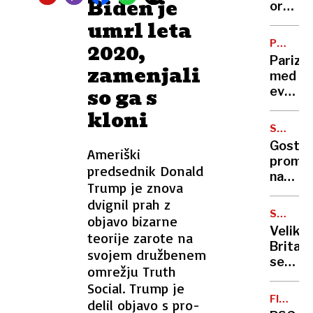
Biden je
celica
orgazm
in
Od
umrl leta
tornad
"male
PO
2020,
smrti"
ZMAGI
Pariz
zamenjali
do
med
elektr
so ga s
evforij
pastirj
in
kloni
kaoso
STANJE
v
IN
Gost
Ameriški
nasilni
NAPOVE
prome
izgred
predsednik Donald
na
umrla
Trump je znova
Primor
dva
dvignil prah z
Gorenj
navijač
STRATE
objavo bizarne
zastoj
NAČRT
Velika
teorije zarote na
pri
Britani
svojem družbenem
Logat
se
in
omrežju Truth
oborož
Jeseni
Social. Trump je
kupila
FINALE
delil objavo s pro-
bo
LIGE