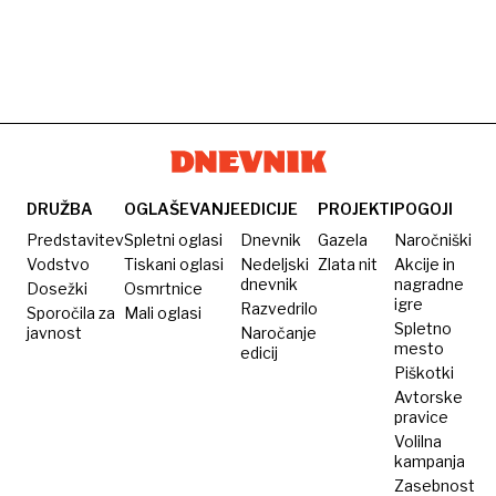
DRUŽBA
OGLAŠEVANJE
EDICIJE
PROJEKTI
POGOJI
Predstavitev
Spletni oglasi
Dnevnik
Gazela
Naročniški
Vodstvo
Tiskani oglasi
Nedeljski
Zlata nit
Akcije in
dnevnik
nagradne
Dosežki
Osmrtnice
igre
Razvedrilo
Sporočila za
Mali oglasi
Spletno
javnost
Naročanje
mesto
edicij
Piškotki
Avtorske
pravice
Volilna
kampanja
Zasebnost