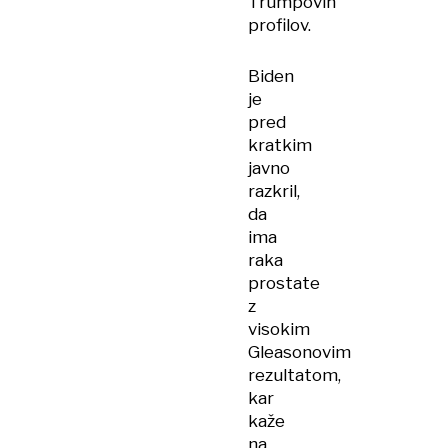
Trumpovih
profilov.
Biden
je
pred
kratkim
javno
razkril,
da
ima
raka
prostate
z
visokim
Gleasonovim
rezultatom,
kar
kaže
na