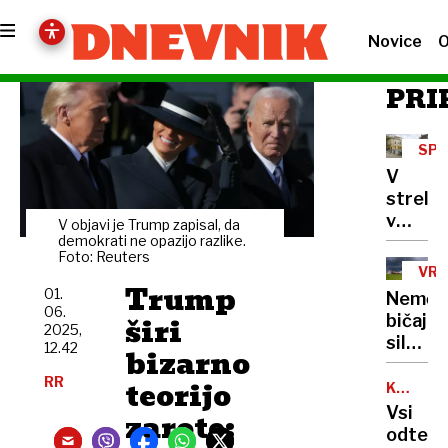
Novice
O
PRI
SP
IN
V
PRE
strelja
v
V objavi je Trump zapisal, da
Ljublja
demokrati ne opazijo razlike.
Foto: Reuters
poškod
VR
30-
Trump
01.
Nemčij
letnik,
06.
širi
bičajo
osumlj
2025,
silovit
12.42
že
bizarno
neurja:
prijeli
RR
teorijo
svarila
KAJA
BREZOČ
pred
Vsi
zarote:
super
odtenk