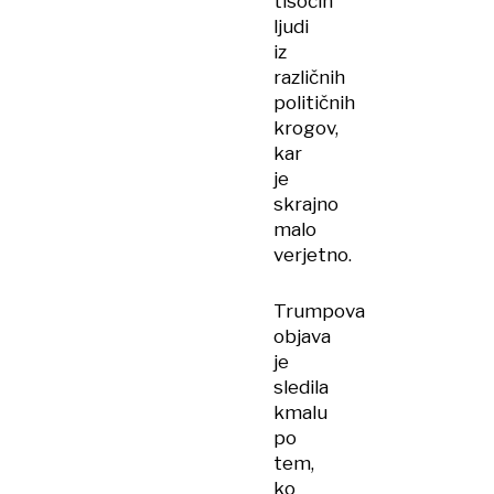
tisočih
ljudi
iz
različnih
političnih
krogov,
kar
je
skrajno
malo
verjetno.
Trumpova
objava
je
sledila
kmalu
po
tem,
ko