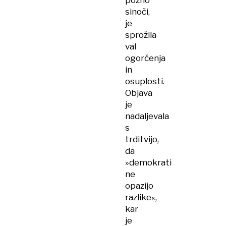
pozno
sinoči,
je
sprožila
val
ogorčenja
in
osuplosti.
Objava
je
nadaljevala
s
trditvijo,
da
»demokrati
ne
opazijo
razlike«,
kar
je