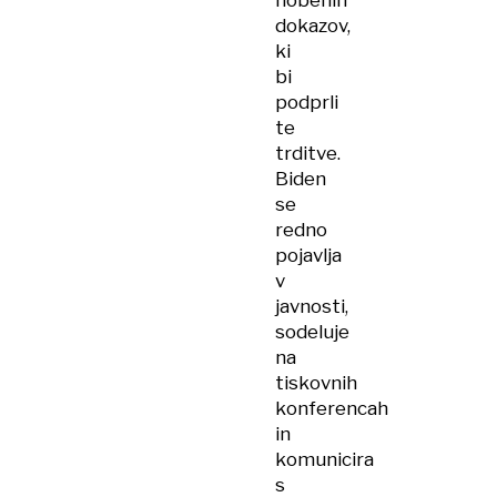
nobenih
dokazov,
ki
bi
podprli
te
trditve.
Biden
se
redno
pojavlja
v
javnosti,
sodeluje
na
tiskovnih
konferencah
in
komunicira
s