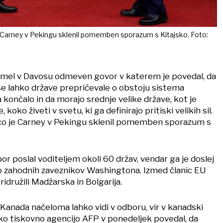
 Carney v Pekingu sklenil pomemben sporazum s Kitajsko. Foto:
imel v Davosu odmeven govor v katerem je povedal, da
 se lahko države prepričevale o obstoju sistema
ončalo in da morajo srednje velike države, kot je
, koko živeti v svetu, ki ga definirajo pritiski velikih sil.
co je Carney v Pekingu sklenil pomemben sporazum s
or poslal voditeljem okoli 60 držav, vendar ga je doslej
lo zahodnih zaveznikov Washingtona. Izmed članic EU
idružili Madžarska in Bolgarija.
e Kanada načeloma lahko vidi v odboru, vir v kanadski
sko tiskovno agencijo AFP v ponedeljek povedal, da