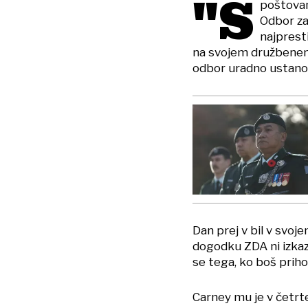
"S
poštovan
Odbor za
najpresti
na svojem družbenem 
odbor uradno ustanov
Dan prej v bil v svoj
dogodku ZDA ni izkaz
se tega, ko boš prihod
Carney mu je v četrte