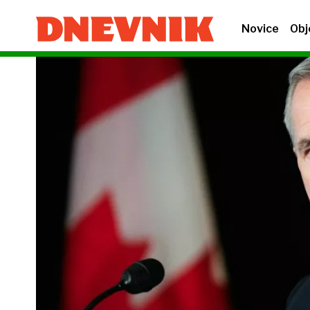
Novice
Obj