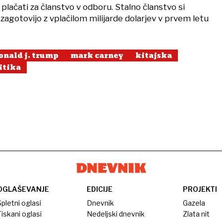
lačati za članstvo v odboru. Stalno članstvo si
agotovijo z vplačilom milijarde dolarjev v prvem letu
onald j. trump
mark carney
kitajska
itika
OGLAŠEVANJE
EDICIJE
PROJEKTI
pletni oglasi
Dnevnik
Gazela
iskani oglasi
Nedeljski dnevnik
Zlata nit