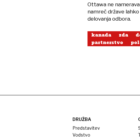
Ottawa ne namerava p
namreč države lahko z
delovanja odbora.
kanada
zda
d
partnerstvo
pol
DRUŽBA
Predstavitev
S
Vodstvo
T