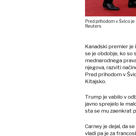
Pred prihodom v Švico je
Reuters
Kanadski premier je 
se je obdobje, ko so
mednarodnega prava k
njegova, razviti načine
Pred prihodom v Švi
Kitajsko.
Trump je vabilo v odb
javno sprejelo le ma
sta se mu zaenkrat pr
Carney je dejal, da s
vladi pa je za franco