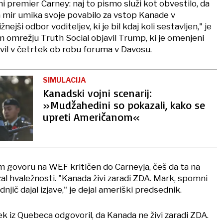
i premier Carney: naj to pismo služi kot obvestilo, da
 mir umika svoje povabilo za vstop Kanade v
žnejši odbor voditeljev, ki je bil kdaj koli sestavljen," je
omrežju Truth Social objavil Trump, ki je omenjeni
il v četrtek ob robu foruma v Davosu.
SIMULACIJA
Kanadski vojni scenarij:
»Mudžahedini so pokazali, kako se
upreti Američanom«
em govoru na WEF kritičen do Carneyja, češ da ta na
al hvaležnosti. "Kanada živi zaradi ZDA. Mark, spomni
njič dajal izjave," je dejal ameriški predsednik.
k iz Quebeca odgovoril, da Kanada ne živi zaradi ZDA.