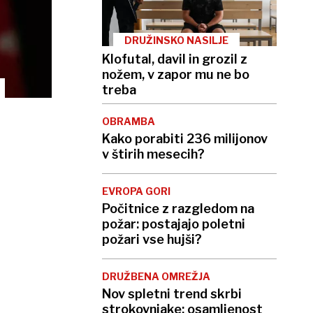
DRUŽINSKO NASILJE
Klofutal, davil in grozil z
nožem, v zapor mu ne bo
treba
OBRAMBA
Kako porabiti 236 milijonov
v štirih mesecih?
EVROPA GORI
Počitnice z razgledom na
požar: postajajo poletni
požari vse hujši?
DRUŽBENA OMREŽJA
Nov spletni trend skrbi
strokovnjake: osamljenost