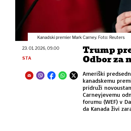
Kanadski premier Mark Carney. Foto: Reuters
Trump pre
23. 01. 2026, 09.00
Odbor za 
STA
Ameriški predsedn
kanadskemu premie
pridruži novousta
Carneyjevemu od
forumu (WEF) v Da
da Kanada živi zar