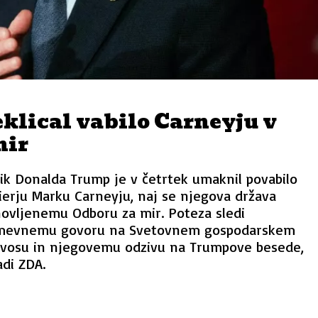
klical vabilo Carneyju v
mir
ik Donalda Trump je v četrtek umaknil povabilo
rju Marku Carneyju, naj se njegova država
novljenemu Odboru za mir. Poteza sledi
mevnemu govoru na Svetovnem gospodarskem
vosu in njegovemu odzivu na Trumpove besede,
adi ZDA.