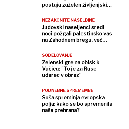
postaja zaželen življenjski
slog
NEZAKONITE NASELBINE
Judovski naseljenci sredi
noči požgali palestinsko vas
na Zahodnem bregu, več
ranjenih
SODELOVANJE
Zelenski gre na obisk k
Vučiću: "To je za Ruse
udarec v obraz"
PODNEBNE SPREMEMBE
Suša spreminja evropska
polja: kako se bo spremenila
naša prehrana?