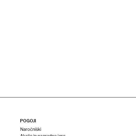
POGOJI
Naročniški
Akcije in nagradne igre