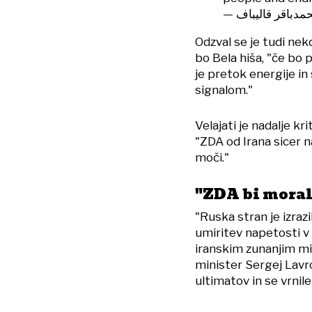
Odzval se je tudi nekd
bo Bela hiša, "če bo
je pretok energije i
signalom."
Velajati je nadalje kri
"ZDA od Irana sicer n
moči."
"ZDA bi moral
"Ruska stran je izraz
umiritev napetosti v
iranskim zunanjim mi
minister Sergej Lavrov
ultimatov in se vrnil