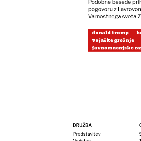
Podobne besede prihaj
pogovoru z Lavrovom 
Varnostnega sveta ZN
donald trump
h
vojaške grožnje
javnomnenjske ra
DRUŽBA
Predstavitev
S
Vodstvo
T