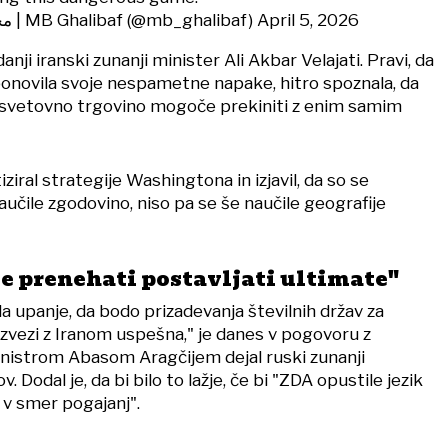
— محمدباقر قالیباف | MB Ghalibaf (@mb_ghalibaf)
April 5, 2026
anji iranski zunanji minister Ali Akbar Velajati. Pravi, da
 ponovila svoje nespametne napake, hitro spoznala, da
n svetovno trgovino mogoče prekiniti z enim samim
tiziral strategije Washingtona in izjavil, da so se
aučile zgodovino, niso pa se še naučile geografije
e prenehati postavljati ultimate"
ila upanje, da bodo prizadevanja številnih držav za
 zvezi z Iranom uspešna," je danes v pogovoru z
nistrom Abasom Aragčijem dejal ruski zunanji
. Dodal je, da bi bilo to lažje, če bi "ZDA opustile jezik
e v smer pogajanj".