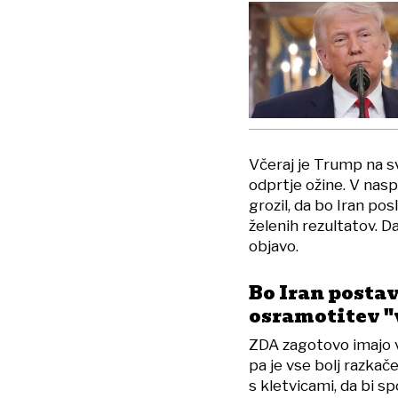
Včeraj je Trump na sv
odprtje ožine. V nasp
grozil, da bo Iran po
želenih rezultatov. D
objavo.
Bo Iran postav
osramotitev "
ZDA zagotovo imajo vo
pa je vse bolj razkače
s kletvicami, da bi sp