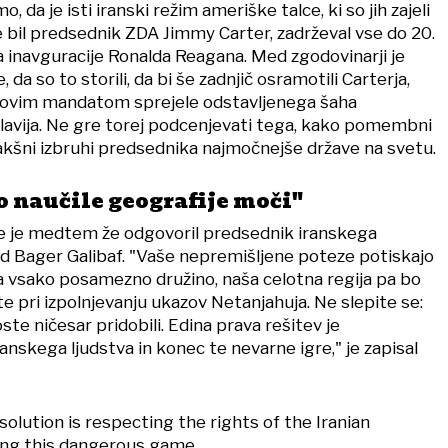
 da je isti iranski režim ameriške talce, ki so jih zajeli
 bil predsednik ZDA Jimmy Carter, zadrževal vse do 20.
a inavguracije Ronalda Reagana. Med zgodovinarji je
, da so to storili, da bi še zadnjič osramotili Carterja,
ovim mandatom sprejele odstavljenega šaha
vija. Ne gre torej podcenjevati tega, kako pomembni
akšni izbruhi predsednika najmočnejše države na svetu.
o naučile geografije moči"
 je medtem že odgovoril predsednik iranskega
Bager Galibaf. "Vaše nepremišljene poteze potiskajo
 vsako posamezno družino, naša celotna regija pa bo
te pri izpolnjevanju ukazov Netanjahuja. Ne slepite se:
oste ničesar pridobili. Edina prava rešitev je
anskega ljudstva in konec te nevarne igre," je zapisal
 solution is respecting the rights of the Iranian
ing this dangerous game.