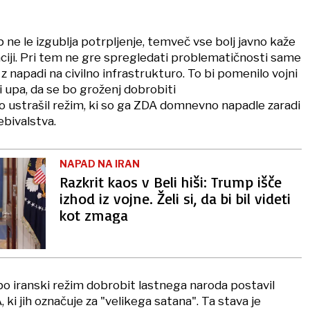
 ne le izgublja potrpljenje, temveč vse bolj javno kaže
aciji. Pri tem ne gre spregledati problematičnosti same
z napadi na civilno infrastrukturo. To bi pomenilo vojni
ni upa, da se bo groženj dobrobiti
vo ustrašil režim, ki so ga ZDA domnevno napadle zaradi
ebivalstva.
NAPAD NA IRAN
Razkrit kaos v Beli hiši: Trump išče
izhod iz vojne. Želi si, da bi bil videti
kot zmaga
bo iranski režim dobrobit lastnega naroda postavil
 ki jih označuje za "velikega satana". Ta stava je