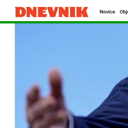
Novice
Obj