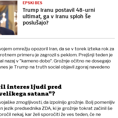
EPSKI BES
Trump Iranu postavil 48-urni
ultimat, ga v Iranu sploh še
poslušajo?
ojem omrežju opozoril Iran, da se v torek izteka rok za
rotnem primeru je zagrozil s peklom. Prejšnji teden je
slal nazaj v "kameno dobo". Grožnje očitno ne dosegajo
anes je Trump na truth social objavil zgoraj navedeno
il interes ljudi pred
velikega satana"?
jaške zmogljivosti, da izpolnijo grožnje. Bolj pomenljiv
n jezik predsednika ZDA, ki je grožnje tokrat začinil še
oročil nekaj, kar želi sporočiti že ves teden, če ne