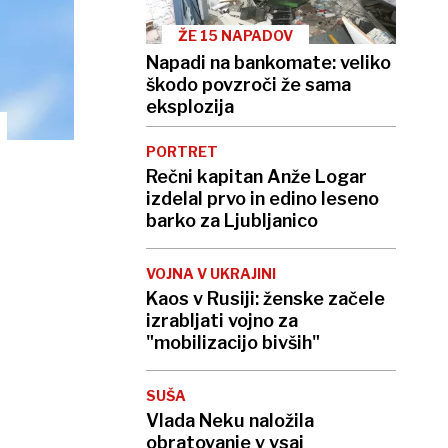
ŽE 15 NAPADOV
Napadi na bankomate: veliko
škodo povzroči že sama
eksplozija
PORTRET
Rečni kapitan Anže Logar
izdelal prvo in edino leseno
barko za Ljubljanico
VOJNA V UKRAJINI
Kaos v Rusiji: ženske začele
izrabljati vojno za
"mobilizacijo bivših"
SUŠA
Vlada Neku naložila
obratovanje v vsaj