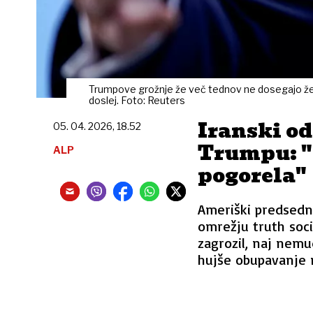
Trumpove grožnje že več tednov ne dosegajo želen
doslej. Foto: Reuters
Iranski o
05. 04. 2026, 18.52
Trumpu: "
ALP
pogorela"
Ameriški predsedn
omrežju truth soci
zagrozil, naj nem
hujše obupavanje n