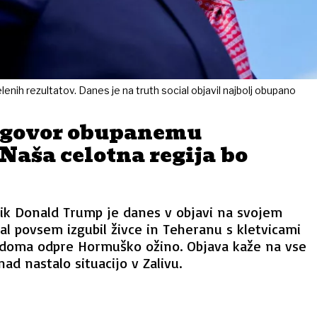
ih rezultatov. Danes je na truth social objavil najbolj obupano
dgovor obupanemu
Naša celotna regija bo
ik Donald Trump je danes v objavi na svojem
al povsem izgubil živce in Teheranu s kletvicami
udoma odpre Hormuško ožino. Objava kaže na vse
ad nastalo situacijo v Zalivu.