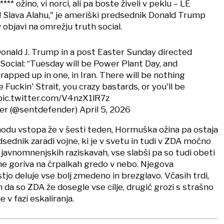
**** ožino, vi norci, ali pa boste živeli v peklu – LE
 Slava Alahu," je ameriški predsednik Donald Trump
v objavi na omrežju truth social.
Donald J. Trump in a post Easter Sunday directed
hSocial: “Tuesday will be Power Plant Day, and
wrapped up in one, in Iran. There will be nothing
he Fuckin' Strait, you crazy bastards, or you'll be
pic.twitter.com/V4nzX1lR7z
er (@sentdefender)
April 5, 2026
hodu vstopa že v šesti teden, Hormuška ožina pa ostaja
sednik zaradi vojne, ki je v svetu in tudi v ZDA močno
v javnomnenjskih raziskavah, vse slabši pa so tudi obeti
e goriva na črpalkah gredo v nebo. Njegova
tjo deluje vse bolj zmedeno in brezglavo. Včasih trdi,
n da so ZDA že dosegle vse cilje, drugič grozi s strašno
e v fazi eskaliranja.