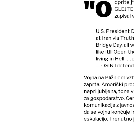
"O
dprite j*
GLEJTE!
zapisal 
U.S. President 
at Iran via Trut
Bridge Day, all 
like it!!! Open t
living in Hell -…
— OSINTdefend
Vojna na Bližnjem vz
zaprta. Ameriški pred
nepriljubljena, tone 
za gospodarstvo. Cen
komunikacija z javnos
da se vojna končuje i
eskalacijo. Trenutno j