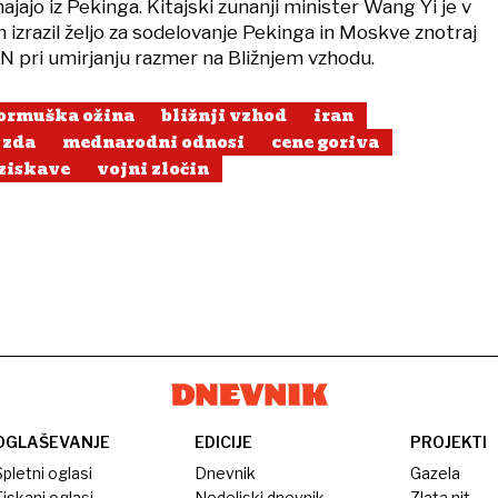
ajo iz Pekinga. Kitajski zunanji minister Wang Yi je v
izrazil željo za sodelovanje Pekinga in Moskve znotraj
 pri umirjanju razmer na Bližnjem vzhodu.
ormuška ožina
bližnji vzhod
iran
zda
mednarodni odnosi
cene goriva
ziskave
vojni zločin
OGLAŠEVANJE
EDICIJE
PROJEKTI
pletni oglasi
Dnevnik
Gazela
iskani oglasi
Nedeljski dnevnik
Zlata nit