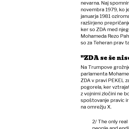
nevarna. Naj spomnimo,
novembra 1979, ko je
januarja 1981 ozirom
razširjeno prepričanje
ker so ZDA med njeg
Mohameda Rezo Pahla
so za Teheran prav t
"ZDA se še nis
Na Trumpove grožnje
parlamenta Mohamed 
ZDA v pravi PEKEL za
pogorela, ker vztraja
z vojnimi zločini ne b
spoštovanje pravic ir
na omrežju X.
2/ The only real
people and end