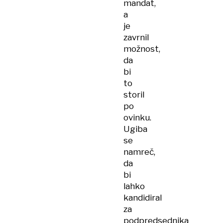
mandat,
a
je
zavrnil
možnost,
da
bi
to
storil
po
ovinku.
Ugiba
se
namreč,
da
bi
lahko
kandidiral
za
podpredsednika