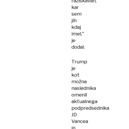
raziskavah,
kar
sem
jih
kdaj
imel,"
je
dodal.
Trump
je
kot
možna
naslednika
omenil
aktualnega
podpredsednika
JD
Vancea
in