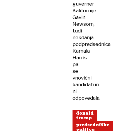
guverner
Kalifornije
Gavin
Newsom,
tudi
nekdanja
podpredsednica
Kamala
Harris
pa
se
vnovični
kandidaturi
ni
odpovedala.
donald
trump
predsedniške
volitve