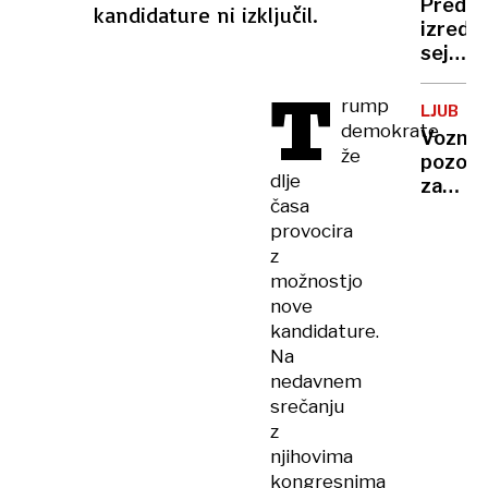
Pred
kandidature ni izključil.
vzel
izredn
že
sejo:
sedem
"Vzduš
T
življenj
je
rump
LJUBLJ
danes
demokrate
Vozniki
žalostn
že
pozor,
ljudje
dlje
zaradi
so
časa
del
zamorj
provocira
zaprto
in
z
krožiš
gledaj
možnostjo
Žale
v
–
nove
tla"
kako
kandidature.
bo
Na
za 1.
nedavnem
novem
srečanju
z
njihovima
kongresnima