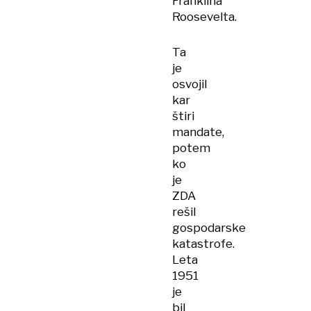
Franklina
Roosevelta.
Ta
je
osvojil
kar
štiri
mandate,
potem
ko
je
ZDA
rešil
gospodarske
katastrofe.
Leta
1951
je
bil