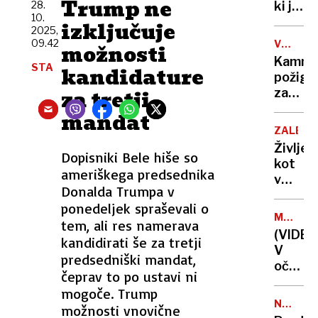
Trump ne
28.
ki jih
10.
je
izključuje
2025,
spreje
09.42
VPLIVAN
možnosti
vlada,
NA
Kamniš
STA
učinkov
kandidature
PRIČE
požiga
za tretji
zanika
grožnj
mandat
priči:
ZALEZO
»Nise
Življen
kriv.
Dopisniki Bele hiše so
kot
Vse
ameriškega predsednika
v
je
Donalda Trumpa v
nočni
ena
ponedeljek spraševali o
mori:
velika
MELISS
tem, ali res namerava
bivšo
PRED
laž«
(VIDEO
kandidirati še za tretji
je
JAMAJK
V
leta
predsedniški mandat,
očesu
zalezo
čeprav to po ustavi ni
najmoč
in
mogoče. Trump
orkana
maltret
NOVO
možnosti vnovične
ki je
MESTO