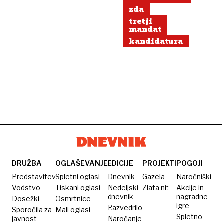
zda
tretji
mandat
kandidatura
DRUŽBA
OGLAŠEVANJE
EDICIJE
PROJEKTI
POGOJI
Predstavitev
Spletni oglasi
Dnevnik
Gazela
Naročniški
Vodstvo
Tiskani oglasi
Nedeljski
Zlata nit
Akcije in
dnevnik
nagradne
Dosežki
Osmrtnice
igre
Razvedrilo
Sporočila za
Mali oglasi
Spletno
javnost
Naročanje