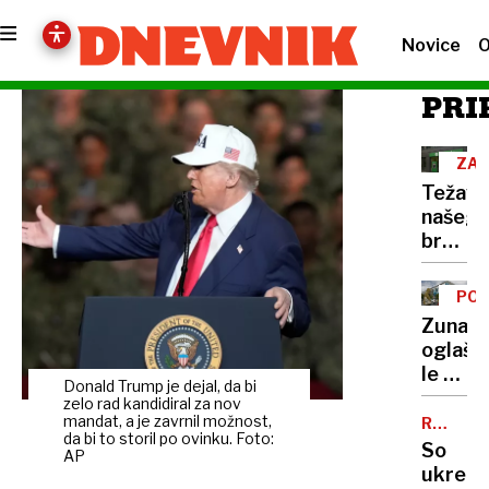
Novice
O
PRI
ZAM
BA
Težave
našega
bralca:
Ko
se
POD
madža
NA
Zunanj
banka
oglaše
noče
le z
ločiti
Donald Trump je dejal, da bi
manjši
zelo rad kandidiral za nov
kozmet
mandat, a je zavrnil možnost,
ROMSK
da bi to storil po ovinku. Foto:
SKUPN
poprav
So
AP
ukrepi,