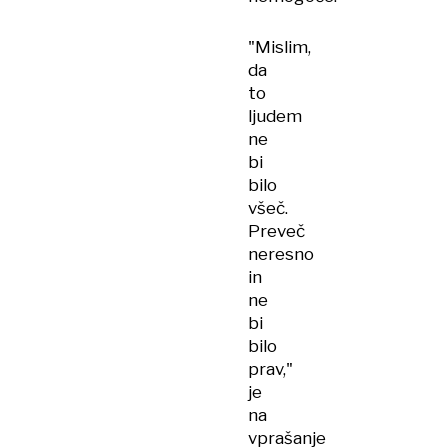
"Mislim,
da
to
ljudem
ne
bi
bilo
všeč.
Preveč
neresno
in
ne
bi
bilo
prav,"
je
na
vprašanje