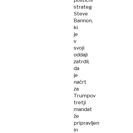
politični
strateg
Steve
Bannon,
ki
je
v
svoji
oddaji
zatrdil,
da
je
načrt
za
Trumpov
tretji
mandat
že
pripravljen
in