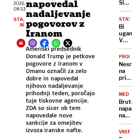
napovedal
leze
Sloven
2026,
vsak,
08.53
na
nadaljevanje
ki
Pašma
STATIS
STA,
pogovorov z
potreb
umrl
JK
Bi
pravlji
24-
Iranom
uganili
ozadje
letni
V
za
očka,
Sloveni
Ameriški predsednik
selfi
gasile
še
Donald Trump je petkove
in
PROME
danes
pogovore z Iranom v
bivši
Nesre
živi
Omanu označil za zelo
rokom
na
več
dobre in napovedal
primor
Panter
avtoce
njihovo nadaljevanje
in ja,
povože
prihodnji teden, poročajo
tudi
MEDULI
žival
tuje tiskovne agencije.
nekaj
Brutaln
na
ZDA so sicer ob tem
Leopar
napad
štajerk
napovedale nove
na
sankcije za omejitev
Sloven
policija
izvoza iranske nafte.
VREME
doslej