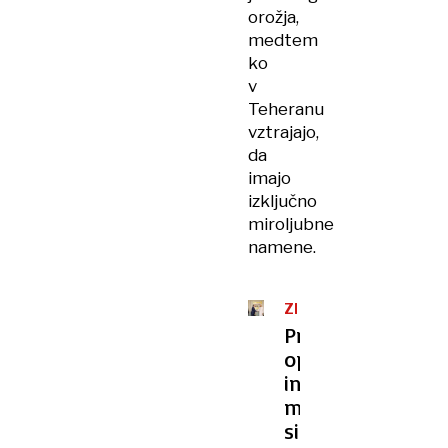
orožja,
medtem
ko
v
Teheranu
vztrajajo,
da
imajo
izključno
miroljubne
namene.
ZDA
–
Previden
IRAN
optimizem
in
mešani
signali