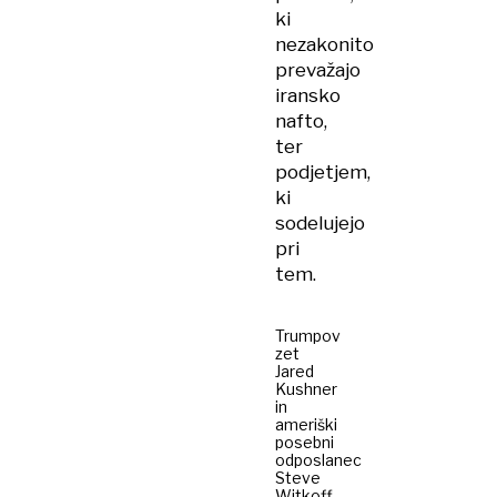
ki
nezakonito
prevažajo
iransko
nafto,
ter
podjetjem,
ki
sodelujejo
pri
tem.
Trumpov
zet
Jared
Kushner
in
ameriški
posebni
odposlanec
Steve
Witkoff