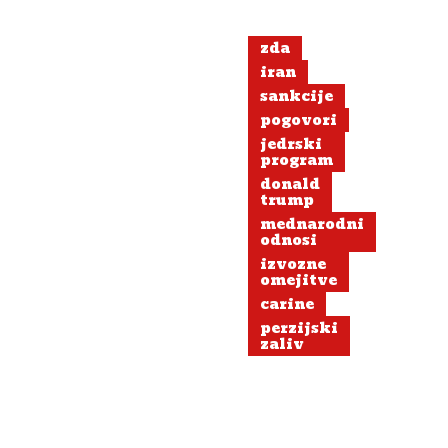
zda
iran
sankcije
pogovori
jedrski
program
donald
trump
mednarodni
odnosi
izvozne
omejitve
carine
perzijski
zaliv