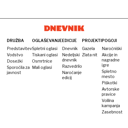
DRUŽBA
OGLAŠEVANJE
EDICIJE
PROJEKTI
POGOJI
Predstavitev
Spletni oglasi
Dnevnik
Gazela
Naročniški
Vodstvo
Tiskani oglasi
Nedeljski
Zlata nit
Akcije in
dnevnik
nagradne
Dosežki
Osmrtnice
igre
Razvedrilo
Sporočila za
Mali oglasi
Spletno
javnost
Naročanje
mesto
edicij
Piškotki
Avtorske
pravice
Volilna
kampanja
Zasebnost