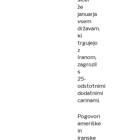
že
januarja
vsem
državam,
ki
trgujejo
z
Iranom,
zagrozil
s
25-
odstotnimi
dodatnimi
carinami.
Pogovori
ameriške
in
iranske