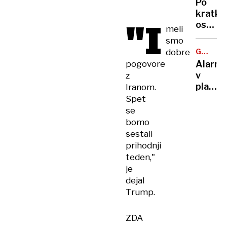
Po
prijela
kratki
dva
"I
osvežit
meli
nasilne
spet
smo
dva
vročina
še
dobre
GORSKI
tempe
TURIZE
iščejo
pogovore
Alarm
bodo
v
z
dosegl
planins
Iranom.
35
kočah:
Spet
stopinj
»Če
se
bo
bomo
šlo
sestali
tako
prihodnji
naprej,
teden,"
bo
je
vode
dejal
zmanjk
Trump.
ZDA