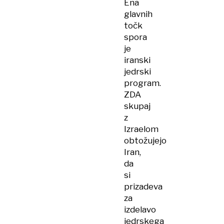
Ena
glavnih
točk
spora
je
iranski
jedrski
program.
ZDA
skupaj
z
Izraelom
obtožujejo
Iran,
da
si
prizadeva
za
izdelavo
jedrskega