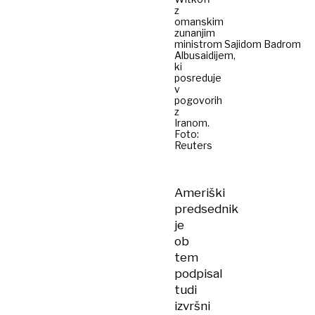
z
omanskim
zunanjim
ministrom Sajidom Badrom
Albusaidijem,
ki
posreduje
v
pogovorih
z
Iranom.
Foto:
Reuters
Ameriški
predsednik
je
ob
tem
podpisal
tudi
izvršni