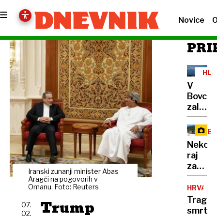
Novice
O
PRI
HL
FR
V
Bovcu
zalilo
garaže
hotel
RE
in
Nekoč
kulturn
raj
dom,
za
nad
Iranski zunanji minister Abas
planinc
Aragči na pogovorih v
Sloveni
danes
Omanu. Foto: Reuters
HRVAŠK
zabelež
na
Tragič
Trump
2000
07.
Vršič
smrt
strel
02.