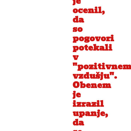
je
ocenil,
da
so
pogovori
potekali
v
"pozitivne
vzdušju".
Obenem
je
izrazil
upanje,
da