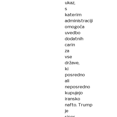
ukaz,
s
katerim
administraciji
omogoča
uvedbo
dodatnih
carin
za
vse
države,
ki
posredno
ali
neposredno
kupujejo
iransko
nafto. Trump
je
sicer