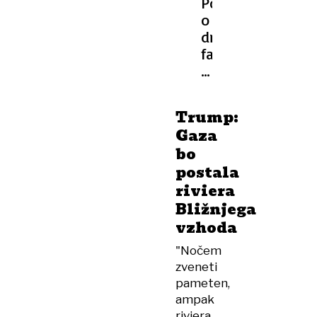
Pogajanja
o
drugi
fazi
prekinitve
ognja
obvisela
Trump:
v
Gaza
zraku
bo
postala
riviera
Bližnjega
vzhoda
"Nočem
zveneti
pameten,
ampak
riviera