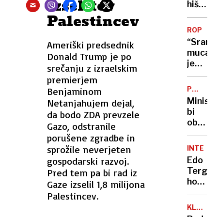
izselitev
hiši
našli
Palestincev
mrtva
ROP
88-
“Srame
Ameriški predsednik
letno
muca”
Donald Trump je po
žensko
je
srečanju z izraelskim
in
bila
premierjem
51-
le
letneg
PO
Benjaminom
vaba
LAŽNIH
moške
Minist
Netanjahujem dejal,
BOMBA
bi
da bodo ZDA prevzele
obvešč
Gazo, odstranile
z
porušene zgradbe in
SMS
sprožile neverjeten
INTERVJ
sporoči
gospodarski razvoj.
Edo
v
Terglav
Pred tem pa bi rad iz
primer
hokejs
Gaze izselil 1,8 milijona
grožnj
selekt
Palestincev.
v
Slovo
šolah
KLEMEN
izkuše
SLAKON