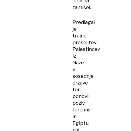
odlična
zamisel.
Predlagal
je
trajno
preselitev
Palestincev
iz
Gaze
v
sosednje
države
ter
ponovil
poziv
Jordaniji
in
Egiptu,
naj