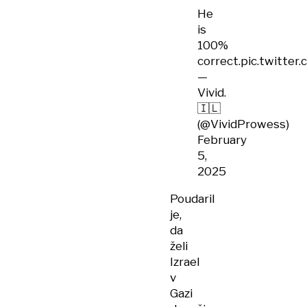
He
is
100%
correct.
pic.twitte
—
Vivid.
🇮🇱
(@VividProwess)
February
5,
2025
Poudaril
je,
da
želi
Izrael
v
Gazi