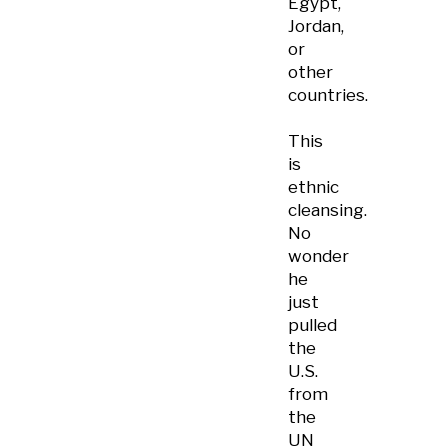
Egypt,
Jordan,
or
other
countries.
This
is
ethnic
cleansing.
No
wonder
he
just
pulled
the
U.S.
from
the
UN