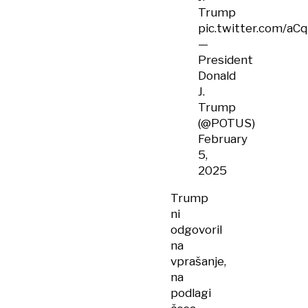
Trump
pic.twitter.com/a
—
President
Donald
J.
Trump
(@POTUS)
February
5,
2025
Trump
ni
odgovoril
na
vprašanje,
na
podlagi