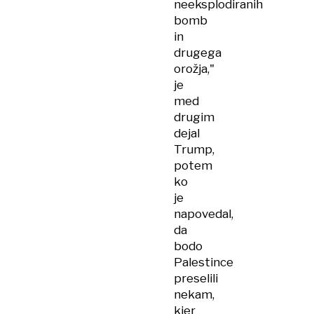
neeksplodiranih
bomb
in
drugega
orožja,"
je
med
drugim
dejal
Trump,
potem
ko
je
napovedal,
da
bodo
Palestince
preselili
nekam,
kjer