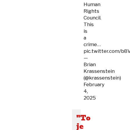
Human
Rights
Council.
This
is
a
crime…
pic.twitter.com/b
—
Brian
Krassenstein
(@krassenstein)
February
4,
2025
"To
je