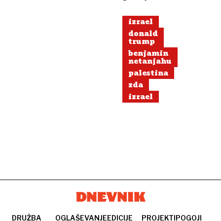
izrael
donald
trump
benjamin
netanjahu
palestina
zda
izrael
DRUŽBA
OGLAŠEVANJE
EDICIJE
PROJEKTI
POGOJI