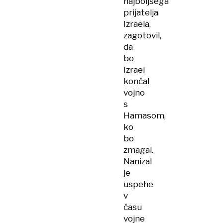
najboljšega
prijatelja
Izraela,
zagotovil,
da
bo
Izrael
končal
vojno
s
Hamasom,
ko
bo
zmagal.
Nanizal
je
uspehe
v
času
vojne