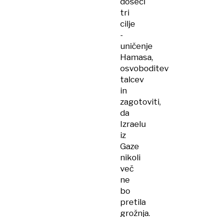
doseči
tri
cilje
-
uničenje
Hamasa,
osvoboditev
talcev
in
zagotoviti,
da
Izraelu
iz
Gaze
nikoli
več
ne
bo
pretila
grožnja.