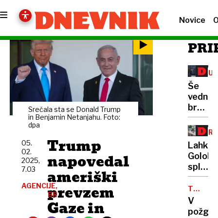
Novice
O
PRI
KU
DED
Še
vedno
brez
Srečala sta se Donald Trump
dogovo
in Benjamin Netanjahu. Foto:
dpa
Se
PRE
bo
Trump
GL
05.
Lahko
morala
02.
napovedal
Golobo
srednj
2025,
sploh
7.03
šola
ameriški
še
izseliti
AGENCIJE,
prevzem
prepri
TRAGED
iz
BR
V
Tonino
V
Gaze in
Križan
LUKOVIC
požgan