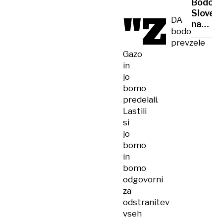
Bodo
je
"Z
Sloveni
prilož
DA
na
za
bodo
Evroviz
mlade
prevzele
diskval
Gazo
in
jo
bomo
predelali.
Lastili
si
jo
bomo
in
bomo
odgovorni
za
odstranitev
vseh