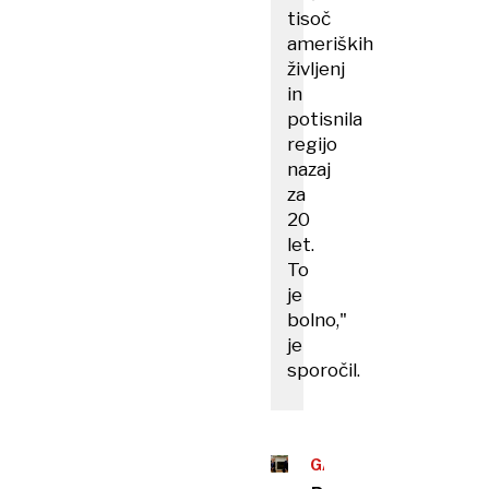
tisoč
ameriških
življenj
in
potisnila
regijo
nazaj
za
20
let.
To
je
bolno,"
je
sporočil.
GAZA