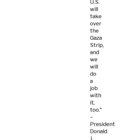
U.S.
will
take
over
the
Gaza
Strip,
and
we
will
do
a
job
with
it,
too."
–
President
Donald
J.