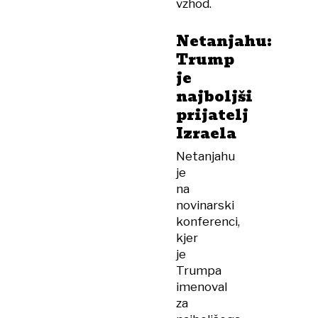
vzhod.
Netanjahu:
Trump
je
najboljši
prijatelj
Izraela
Netanjahu
je
na
novinarski
konferenci,
kjer
je
Trumpa
imenoval
za