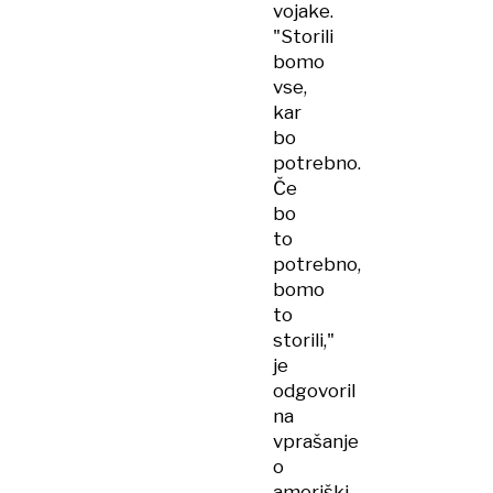
vojake.
"Storili
bomo
vse,
kar
bo
potrebno.
Če
bo
to
potrebno,
bomo
to
storili,"
je
odgovoril
na
vprašanje
o
ameriški