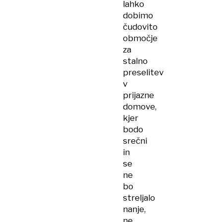
lahko
dobimo
čudovito
območje
za
stalno
preselitev
v
prijazne
domove,
kjer
bodo
srečni
in
se
ne
bo
streljalo
nanje,
ne