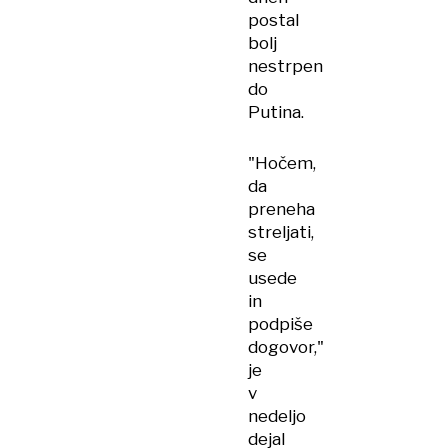
postal
bolj
nestrpen
do
Putina.
"Hočem,
da
preneha
streljati,
se
usede
in
podpiše
dogovor,"
je
v
nedeljo
dejal