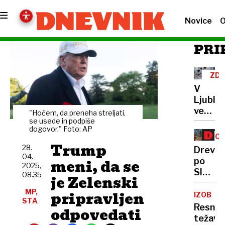
Novice
O
PRI
ZD
V
Ljublja
več
"Hočem, da preneha streljati,
novih
se usede in podpiše
dogovor." Foto: AP
primer
POD
raka
Trump
28.
Dreves
04.
meni, da se
po
2025,
Sloveni
08.35
je Zelenski
rastej
MP,
pripravljen
počasn
IZOBRA
STA
Resne
odpovedati
težave