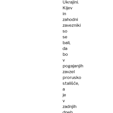
Ukrajini.
Kijev
in
zahodni
zavezniki
so
se
bali,
da
bo
v
pogajanjih
zavzel
prorusko
stališče,
a
je
v
zadnjih
dneh