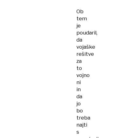
Ob
tem
je
poudaril,
da
vojaške
rešitve
za
to
vojno
ni
in
da
jo
bo
treba
najti
s