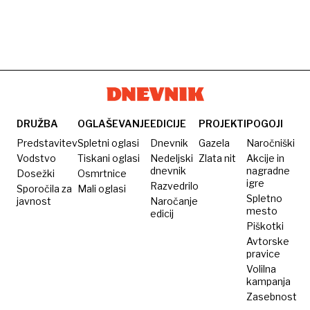
DRUŽBA
OGLAŠEVANJE
EDICIJE
PROJEKTI
POGOJI
Predstavitev
Spletni oglasi
Dnevnik
Gazela
Naročniški
Vodstvo
Tiskani oglasi
Nedeljski
Zlata nit
Akcije in
dnevnik
nagradne
Dosežki
Osmrtnice
igre
Razvedrilo
Sporočila za
Mali oglasi
Spletno
javnost
Naročanje
mesto
edicij
Piškotki
Avtorske
pravice
Volilna
kampanja
Zasebnost