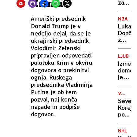
Krimu
zaradi
nepod
mladi
Ameriški predsednik
NBA
talent
Donald Trump je v
Luka
nedeljo dejal, da se je
Dončić
ukrajinski predsednik
z
Lakers
Volodimir Zelenski
po
pripravljen odpovedati
LJUBLJ
novem
polotoku Krim v okviru
Izmenj
porazu
dogovora o prekinitvi
domov
na
ognja. Ruskega
je za
robu
predsednika Vladimirja
nekate
izpada
najbolj
Putina je ob tem
VOJNA
oblika
pozval, naj konča
V
Severn
potova
UKRAJIN
napade in podpiše
Koreja
dogovor.
potrdil
napoti
vojako
NHL
v