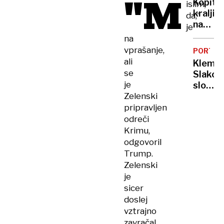
"M
Kopitar
islim,
Rusijo
kralji
da,"
na
je
četrti
na
tekmi
vprašanje,
PORTRE
zapravi
ali
Kleme
vodstv
se
Slakonj
s 3:1
je
sloven
Zelenski
evroviz
predst
pripravljen
odreči
Krimu,
odgovoril
Trump.
Zelenski
je
sicer
doslej
vztrajno
zavračal