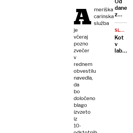
Od
A
Sloveni
danes
meriška
z
carinska
Brnika
služba
do
je
SLOVEN
Düssel
ZNANO
včeraj
Kot
Kam
pozno
v
še
zvečer
laborat
lahko
profes
v
letimo
Baltaza
rednem
Od
obvestilu
obliža,
navedla,
ki
da
hitreje
bo
celi
določeno
rane,
blago
do
izvzeto
nanote
iz
10-
odstotnih