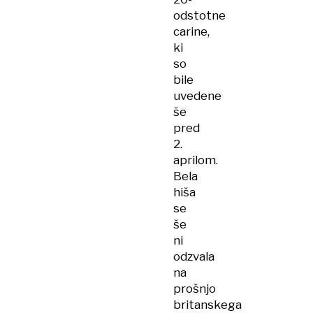
odstotne
carine,
ki
so
bile
uvedene
še
pred
2.
aprilom.
Bela
hiša
se
še
ni
odzvala
na
prošnjo
britanskega