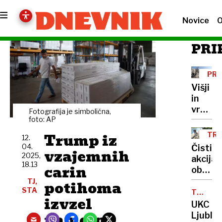
Novice
O
PRI
PRA
Višji
in
vrhovn
Fotografija je simbolična,
sodnik
foto: AP
ne
Trump iz
TRA
12.
bodo
04.
Čistiln
vzajemnih
pomaga
2025,
akcija
okrožn
18.13
carin
ob
Ljubljan
TJ,
potihoma
STA
Odpad
TEHNIČ
izvzel
TEŽAVE
je
UKC
manj
pametne
Ljublja