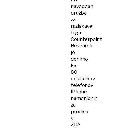
navedbah
družbe
za
raziskave
trga
Counterpoint
Research
je
denimo
kar
80
odstotkov
telefonov
iPhone,
namenjenih
za
prodajo
v
ZDA,