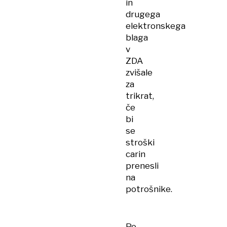
in
drugega
elektronskega
blaga
v
ZDA
zvišale
za
trikrat,
če
bi
se
stroški
carin
prenesli
na
potrošnike.
Po