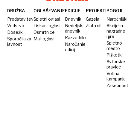
DRUŽBA
OGLAŠEVANJE
EDICIJE
PROJEKTI
POGOJI
Predstavitev
Spletni oglasi
Dnevnik
Gazela
Naročniški
Vodstvo
Tiskani oglasi
Nedeljski
Zlata nit
Akcije in
dnevnik
nagradne
Dosežki
Osmrtnice
igre
Razvedrilo
Sporočila za
Mali oglasi
Spletno
javnost
Naročanje
mesto
edicij
Piškotki
Avtorske
pravice
Volilna
kampanja
Zasebnost