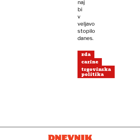
naj
bi
v
veljavo
stopilo
danes.
zda
carine
trgovinska
politika