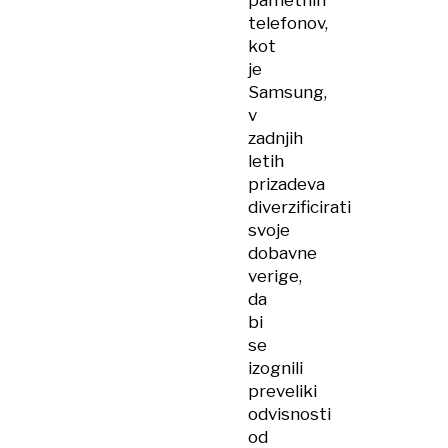
pametnih
telefonov,
kot
je
Samsung,
v
zadnjih
letih
prizadeva
diverzificirati
svoje
dobavne
verige,
da
bi
se
izognili
preveliki
odvisnosti
od