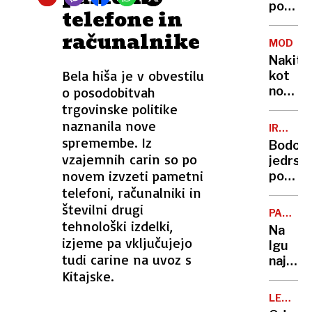
kot
po
telefone in
v
udrte
računalnike
pretek
stropu
MODA
letih
zagotov
Nakit
nadome
Bela hiša je v obvestilu
kot
laborat
o posodobitvah
nosilec
zgodb,
trgovinske politike
energi
naznanila nove
IRAN
in
spremembe. Iz
-
Bodo
simbol
ZDA
vzajemnih carin so po
jedrsk
novem izvzeti pametni
pogaja
telefoni, računalniki in
uvod
v
številni drugi
PAŠNI
zbližan
tehnološki izdelki,
PSI
Na
ali
izjeme pa vključujejo
Igu
vojno?
tudi carine na uvoz s
največj
Kitajske.
ovčars
tekma
LETALS
v
PROME