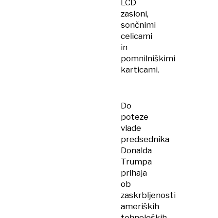
LCD
zasloni,
sončnimi
celicami
in
pomnilniškimi
karticami.
Do
poteze
vlade
predsednika
Donalda
Trumpa
prihaja
ob
zaskrbljenosti
ameriških
tehnoloških