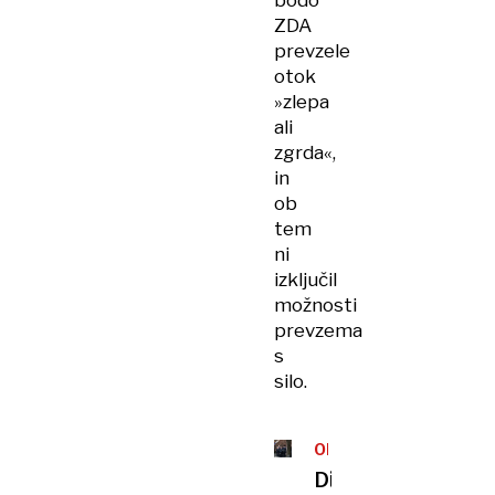
bodo
ZDA
prevzele
otok
»zlepa
ali
zgrda«,
in
ob
tem
ni
izključil
možnosti
prevzema
s
silo.
OBISK
V
Diplomacija
ZDA