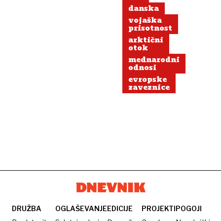
danska
vojaška
prisotnost
arktični
otok
mednarodni
odnosi
evropske
zaveznice
DRUŽBA
OGLAŠEVANJE
EDICIJE
PROJEKTI
POGOJI