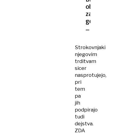
ob
zaostrenih
geopolitičnih
razmerah
snuje
novo
Strokovnjaki
varnostno
njegovim
strategijo
trditvam
sicer
nasprotujejo,
pri
tem
pa
jih
podpirajo
tudi
dejstva.
ZDA