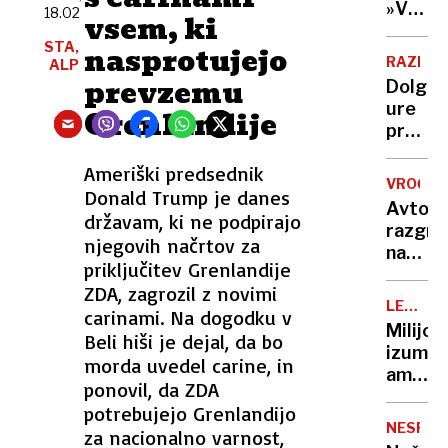
Nato,
»V
Evropi
18.02
vsem, ki
znane
eni
še ni
STA,
tudi
nasprotujejo
roki
RAZISK
ALP
tarče
nosiš
prevzemu
Dolge
žalost,
ure
Grenlandije
v
pred
drugi
televiz
hvaležn
Ameriški predsednik
To je
VROČIN
Donald Trump je danes
ena
Avto,
najslab
državam, ki ne podpirajo
razgre
navad
njegovih načrtov za
na
za
priključitev Grenlandije
soncu?
vaše
ZDA, zagrozil z novimi
S
možga
LEGEND
carinami. Na dogodku v
tem
KUHARJI
Milijon
Beli hiši je dejal, da bo
15-
izumite
sekun
morda uvedel carine, in
ameriš
trikom
ponovil, da ZDA
vegete
ga
potrebujejo Grenlandijo
ko je
boste
NESPEČ
za nacionalno varnost,
zavpil