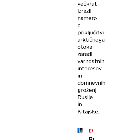
večkrat
izrazil
namero
o
priključitvi
arktičnega
otoka
zaradi
varnostnih
interesov
in
domnevnih
groženj
Rusije
in
Kitajske.
EVROPSKA
KOMISIJA
Bruselj