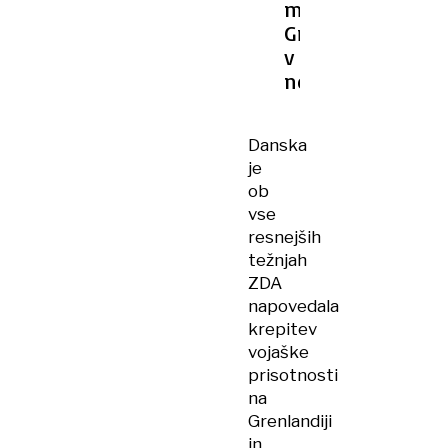
melje,
Grenlandija
v
negotovosti
Danska
je
ob
vse
resnejših
težnjah
ZDA
napovedala
krepitev
vojaške
prisotnosti
na
Grenlandiji
in