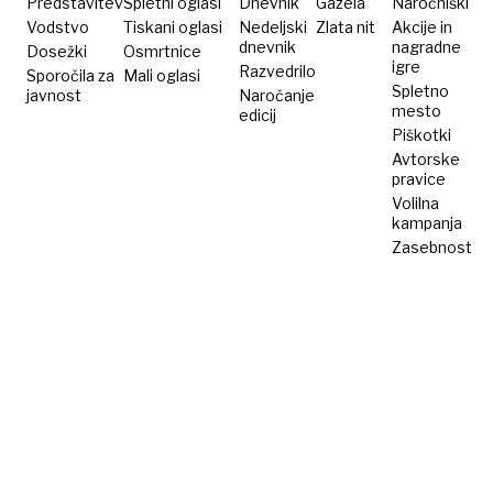
Predstavitev
Spletni oglasi
Dnevnik
Gazela
Naročniški
Vodstvo
Tiskani oglasi
Nedeljski
Zlata nit
Akcije in
dnevnik
nagradne
Dosežki
Osmrtnice
igre
Razvedrilo
Sporočila za
Mali oglasi
Spletno
javnost
Naročanje
mesto
edicij
Piškotki
Avtorske
pravice
Volilna
kampanja
Zasebnost