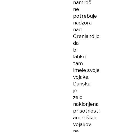
namreč
ne
potrebuje
nadzora
nad
Grenlandijo,
da
bi
lahko
tam
imele svoje
vojake.
Danska
je
zelo
naklonjena
prisotnosti
ameriških
vojakov
na