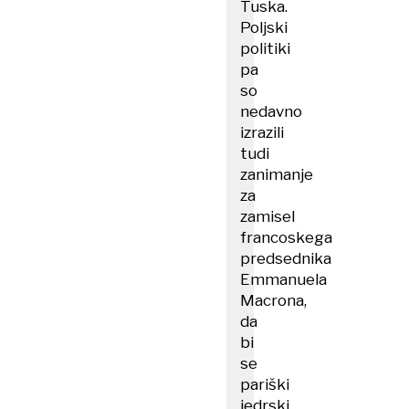
Tuska.
Poljski
politiki
pa
so
nedavno
izrazili
tudi
zanimanje
za
zamisel
francoskega
predsednika
Emmanuela
Macrona,
da
bi
se
pariški
jedrski