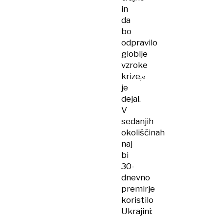
in
da
bo
odpravilo
globlje
vzroke
krize,«
je
dejal.
V
sedanjih
okoliščinah
naj
bi
30-
dnevno
premirje
koristilo
Ukrajini: