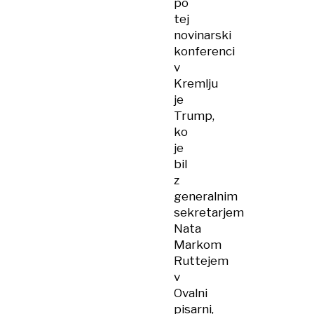
po
tudi
tej
Trump
novinarski
konferenci
v
Kremlju
je
Trump,
ko
je
bil
z
generalnim
sekretarjem
Nata
Markom
Ruttejem
v
Ovalni
pisarni,