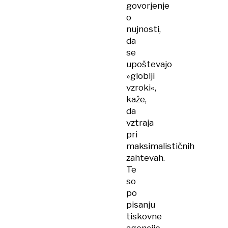
govorjenje
o
nujnosti,
da
se
upoštevajo
»globlji
vzroki«,
kaže,
da
vztraja
pri
maksimalističnih
zahtevah.
Te
so
po
pisanju
tiskovne