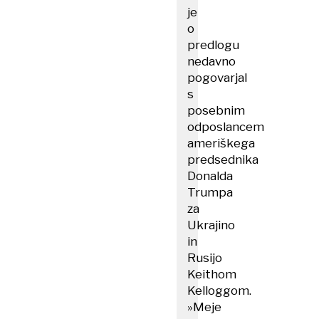
je
o
predlogu
nedavno
pogovarjal
s
posebnim
odposlancem
ameriškega
predsednika
Donalda
Trumpa
za
Ukrajino
in
Rusijo
Keithom
Kelloggom.
»Meje