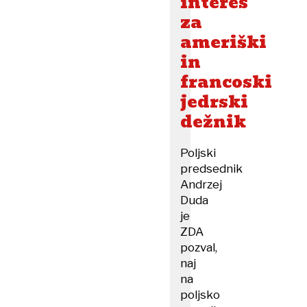
interes
za
ameriški
in
francoski
jedrski
dežnik
Poljski
predsednik
Andrzej
Duda
je
ZDA
pozval,
naj
na
poljsko