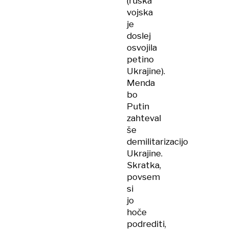
(ruska
vojska
je
doslej
osvojila
petino
Ukrajine).
Menda
bo
Putin
zahteval
še
demilitarizacijo
Ukrajine.
Skratka,
povsem
si
jo
hoče
podrediti,