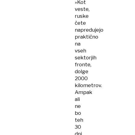
»Kot
veste,
ruske
čete
napredujejo
praktično
na
vseh
sektorjih
fronte,
dolge
2000
kilometrov.
Ampak
ali
ne
bo
teh
30
dni