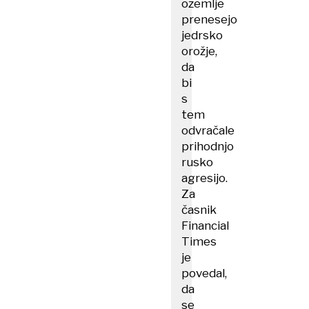
ozemlje
prenesejo
jedrsko
orožje,
da
bi
s
tem
odvračale
prihodnjo
rusko
agresijo.
Za
časnik
Financial
Times
je
povedal,
da
se