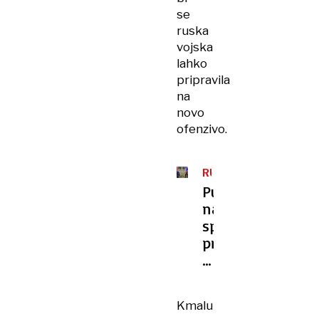
se
ruska
vojska
lahko
pripravila
na
novo
ofenzivo.
RUSIJA
JE
Putin
ODGOVORILA
načeloma
sprejema
prekinitev
spopadov,
oglasil
se
Kmalu
je