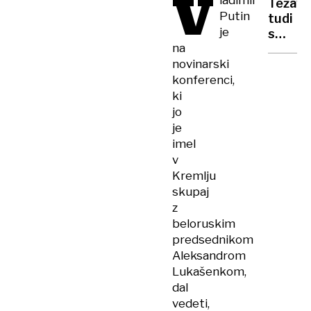
V
ladimir
Težave
kot
Putin
tudi
globus
je
s
na
finsko
predst
novinarski
EBU
konferenci,
zmotil
ki
vulgar
jo
in
je
pevkin
imel
zadnji
v
Kremlju
skupaj
z
beloruskim
predsednikom
Aleksandrom
Lukašenkom,
dal
vedeti,