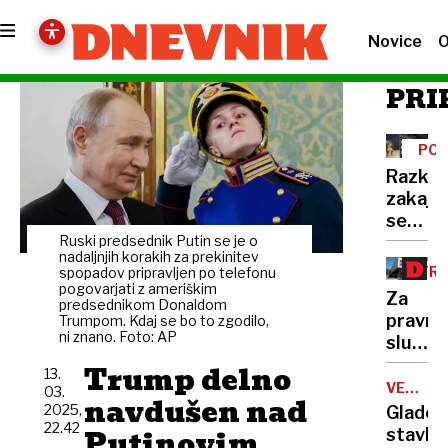
Novice
O
PRI
POD
Razkri
zakaj
se
zapira
Ruski predsednik Putin se je o
nadaljnjih korakih za prekinitev
prodaj
TR
spopadov pripravljen po telefonu
športn
pogovarjati z ameriškim
Za
predsednikom Donaldom
oprem
pravno
Trumpom. Kdaj se bo to zgodilo,
Grosba
ni znano. Foto: AP
službo
državn
Trump delno
13.
zbora
VELIKA
03.
navdušen nad
BRITANI
podjet
2025,
Gladov
22.42
Gen-
Putinovim
stavka