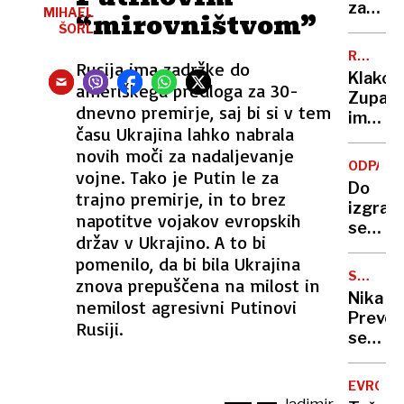
I ni
zaradi
MIHAEL
“mirovništvom”
del
playst
ŠORL
javneg
RUMENE
sektor
Rusija ima zadržke do
NOVICE
Klakoč
ameriškega predloga za 30-
Zupanč
dnevno premirje, saj bi si v tem
ima
času Ukrajina lahko nabrala
menda
novih moči za nadaljevanje
ljubimc
ODPADK
vojne. Tako je Putin le za
skromn
Do
Pogača
trajno premirje, in to brez
izgrad
kupil
napotitve vojakov evropskih
sežigal
presti
držav v Ukrajino. A to bi
bo
porsch
pomenilo, da bi bila Ukrajina
treba
SMUČAR
znova prepuščena na milost in
najti
SKOKI
Nika
nemilost agresivni Putinovi
preho
Prevc
rešitve
Rusiji.
se
v
bolj
tujini
veseli
EVROVIZ
poleto