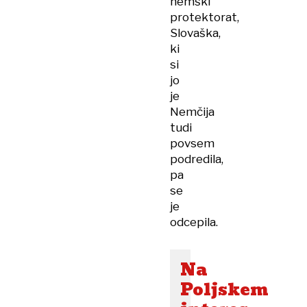
nemški
protektorat,
Slovaška,
ki
si
jo
je
Nemčija
tudi
povsem
podredila,
pa
se
je
odcepila.
Na
Poljskem