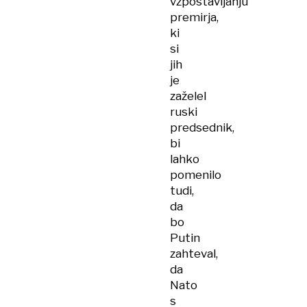
vzpostavljanju
premirja,
ki
si
jih
je
zaželel
ruski
predsednik,
bi
lahko
pomenilo
tudi,
da
bo
Putin
zahteval,
da
Nato
s