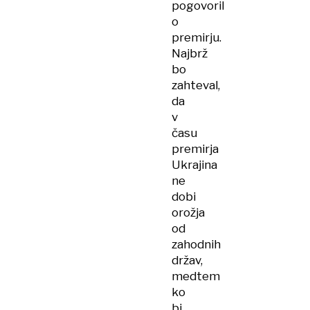
pogovoril
o
premirju.
Najbrž
bo
zahteval,
da
v
času
premirja
Ukrajina
ne
dobi
orožja
od
zahodnih
držav,
medtem
ko
bi