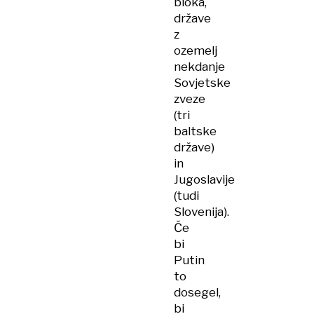
bloka,
države
z
ozemelj
nekdanje
Sovjetske
zveze
(tri
baltske
države)
in
Jugoslavije
(tudi
Slovenija).
Če
bi
Putin
to
dosegel,
bi