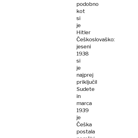
podobno
kot
si
je
Hitler
Češkoslovaško:
jeseni
1938
si
je
najprej
priključil
Sudete
in
marca
1939
je
Češka
postala