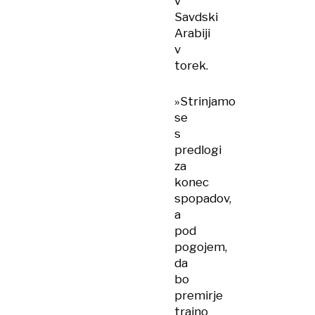
v
Savdski
Arabiji
v
torek.
»Strinjamo
se
s
predlogi
za
konec
spopadov,
a
pod
pogojem,
da
bo
premirje
trajno