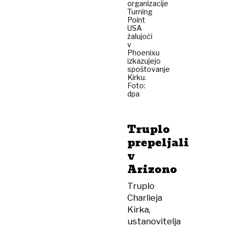
organizacije
Turning
Point
USA
žalujoči
v
Phoenixu
izkazujejo
spoštovanje
Kirku.
Foto:
dpa
Truplo
prepeljali
v
Arizono
Truplo
Charlieja
Kirka,
ustanovitelja