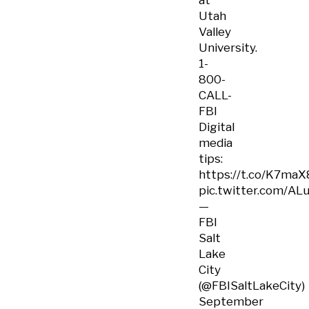
at
Utah
Valley
University.
1-
800-
CALL-
FBI
Digital
media
tips:
https://t.co/K7maX
pic.twitter.com/A
—
FBI
Salt
Lake
City
(@FBISaltLakeCity)
September