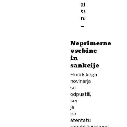
atentatorja
se
nadaljuje,
FBI
objavil
fotografije
Neprimerne
strelca
vsebine
in
sankcije
Floridskega
novinarja
so
odpustili,
ker
je
po
atentatu
republikanskega