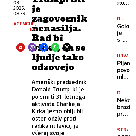
gor
09.
je
2025,
pa bl
08.39
zagovornik
mau':
RUMENE
intimni
AGENCIJE,
NOVICE
nenasilja.
Golob
del
BR
je
Rad bi
življen
srečen
naših
videl, da se
Klakoč
predni
kuje
ljudje tako
HRVAŠK
poročn
Pijan
odzovejo
maščev
povozil
Bor
mlado
Zuljan
Ameriški predsednik
družino
še ni
Donald Trump, ki je
mama
ločen
DRŽAVN
po smrti 31-letnega
umrla,
UDAR
Nekdan
aktivista Charlieja
štirile
brazils
postal
Kirka jezno obljubil
predse
invalid
oster odziv proti
Bolson
radikalni levici, je
gre
STRAS
včeraj svoje
v