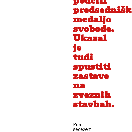
podelil
predsednišk
medaljo
svobode.
Ukazal
je
tudi
spustiti
zastave
na
zveznih
stavbah.
Pred
sedežem