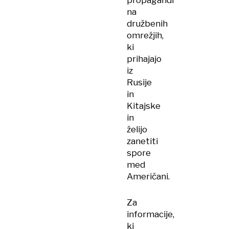
propagandi
na
družbenih
omrežjih,
ki
prihajajo
iz
Rusije
in
Kitajske
in
želijo
zanetiti
spore
med
Američani.
Za
informacije,
ki