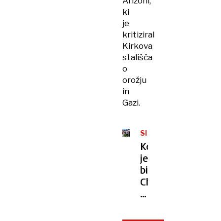
Arizoni,
ki
je
kritiziral
Kirkova
stališča
o
orožju
in
Gazi.
SMRT
NA
Kdo
ODRU
je
bil
Charlie
Kirk,
glas
ameriške