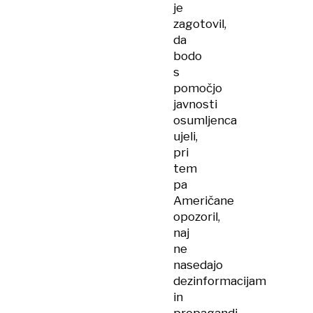
je
po
zagotovil,
mizah
da
bodo
s
pomočjo
javnosti
osumljenca
ujeli,
pri
tem
pa
Američane
opozoril,
naj
ne
nasedajo
dezinformacijam
in