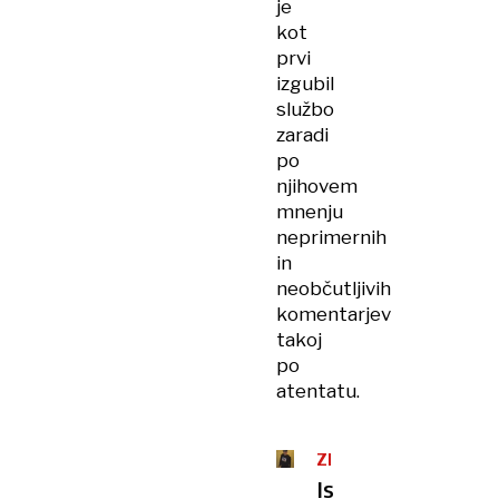
je
kot
prvi
izgubil
službo
zaradi
po
njihovem
mnenju
neprimernih
in
neobčutljivih
komentarjev
takoj
po
atentatu.
ZDA
Iskanje