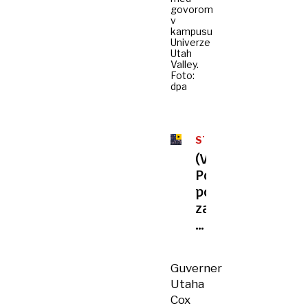
govorom
v
kampusu
Univerze
Utah
Valley.
Foto:
dpa
STRASBOURG
(VIDEO)
Poslanci
po
zavrnitvi
minute
molka
za
Guverner
Charlieja
Utaha
Kirka
Cox
tolkli