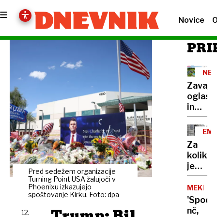
Novice
O
PRI
NEP
Zavajaj
oglas
in
burni
odzivi:
EMP
V
MED
Za
Domža
koliko
ne
je
bo
Pred sedežem organizacije
direkt
Turning Point USA žalujoči v
svinge
oškodo
Phoenixu izkazujejo
MEKINJE
resort
spoštovanje Kirku. Foto: dpa
upnike
'Spodi
Trump: Bil
nč,
12.