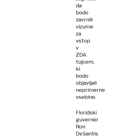
da
bodo
zavrnili
vizume
za
vstop
v
ZDA
tujcem,
ki
bodo
objavljali
neprimerne
vsebine.
Floridski
guverner
Ron
DeSantis