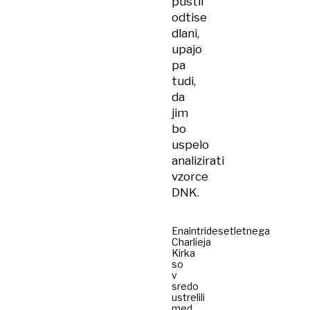
pustil
odtise
dlani,
upajo
pa
tudi,
da
jim
bo
uspelo
analizirati
vzorce
DNK.
Enaintridesetletnega
Charlieja
Kirka
so
v
sredo
ustrelili
med