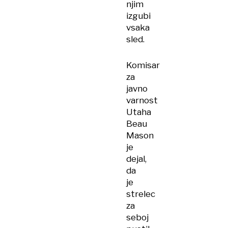
njim
izgubi
vsaka
sled.
Komisar
za
javno
varnost
Utaha
Beau
Mason
je
dejal,
da
je
strelec
za
seboj