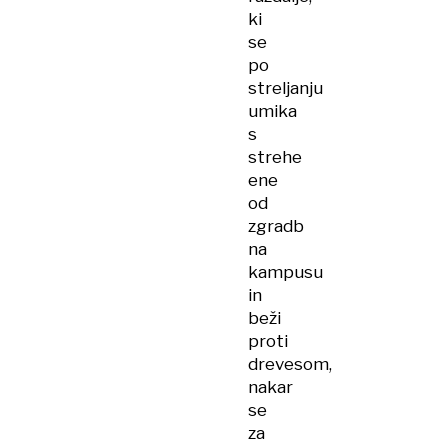
ki
se
po
streljanju
umika
s
strehe
ene
od
zgradb
na
kampusu
in
beži
proti
drevesom,
nakar
se
za