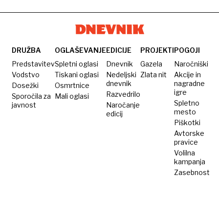
DRUŽBA
OGLAŠEVANJE
EDICIJE
PROJEKTI
POGOJI
Predstavitev
Spletni oglasi
Dnevnik
Gazela
Naročniški
Vodstvo
Tiskani oglasi
Nedeljski
Zlata nit
Akcije in
dnevnik
nagradne
Dosežki
Osmrtnice
igre
Razvedrilo
Sporočila za
Mali oglasi
Spletno
javnost
Naročanje
mesto
edicij
Piškotki
Avtorske
pravice
Volilna
kampanja
Zasebnost