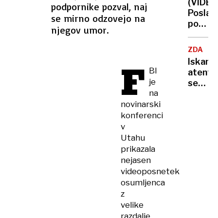
(VIDEO
podpornike pozval, naj
zapor
Poslan
se mirno odzovejo na
za
po
27
njegov umor.
zavrnit
let
minute
ZDA
molka
F
Iskanje
za
BI
atenta
Charlie
je
se
Kirka
na
nadalju
tolkli
novinarski
FBI
po
objavil
konferenci
mizah
fotogra
v
strelc
Utahu
prikazala
nejasen
videoposnetek
osumljenca
z
velike
razdalje,