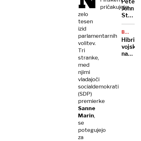
N
Peter
priho
pričakujejo
John
Trump
zelo
Steven
tesen
Ob
izid
takšn
BALTSK
parlamentarnih
odnos
MORJE
Hibrid
PZS
volitev.
vojsko
ne
Tri
na
gre
stranke,
morsk
več
med
dnu
njimi
vladajoči
socialdemokrati
(SDP)
premierke
Sanne
Marin
,
se
potegujejo
za