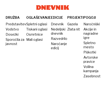
DRUŽBA
OGLAŠEVANJE
EDICIJE
PROJEKTI
POGOJI
Predstavitev
Spletni oglasi
Dnevnik
Gazela
Naročniški
Vodstvo
Tiskani oglasi
Nedeljski
Zlata nit
Akcije in
dnevnik
nagradne
Dosežki
Osmrtnice
igre
Razvedrilo
Sporočila za
Mali oglasi
Spletno
javnost
Naročanje
mesto
edicij
Piškotki
Avtorske
pravice
Volilna
kampanja
Zasebnost