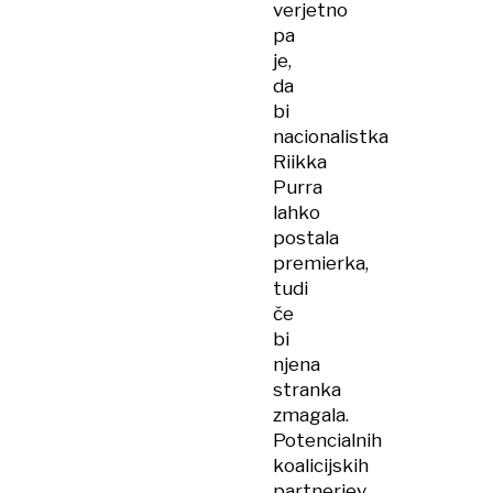
verjetno
pa
je,
da
bi
nacionalistka
Riikka
Purra
lahko
postala
premierka,
tudi
če
bi
njena
stranka
zmagala.
Potencialnih
koalicijskih
partnerjev