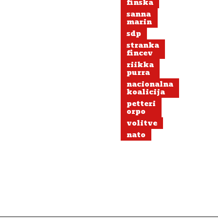
finska
sanna
marin
sdp
stranka
fincev
riikka
purra
nacionalna
koalicija
petteri
orpo
volitve
nato