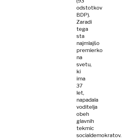
(93
odstotkov
BDP).
Zaradi
tega
sta
najmlajšo
premierko
na
svetu,
ki
ima
37
let,
napadala
voditelja
obeh
glavnih
tekmic
socialdemokratov.