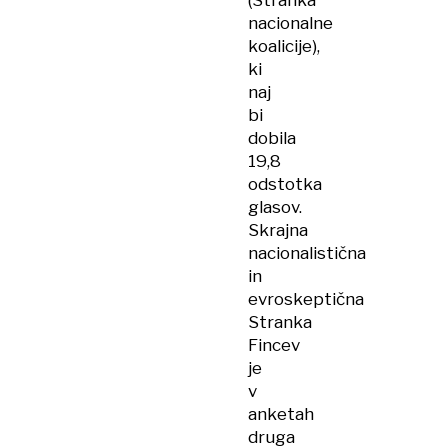
(Stranka
nacionalne
koalicije),
ki
naj
bi
dobila
19,8
odstotka
glasov.
Skrajna
nacionalistična
in
evroskeptična
Stranka
Fincev
je
v
anketah
druga