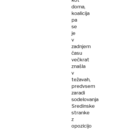
kot
doma,
koalicija
pa
se
je
v
zadnjem
času
večkrat
znašla
v
težavah,
predvsem
zaradi
sodelovanja
Sredinske
stranke
z
opozicijo