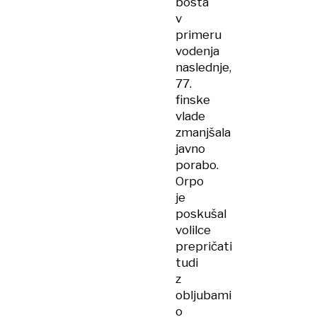
bosta
v
primeru
vodenja
naslednje,
77.
finske
vlade
zmanjšala
javno
porabo.
Orpo
je
poskušal
volilce
prepričati
tudi
z
obljubami
o