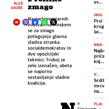
svari
ALEŠ
zmago
pred
GAUBE
občins
HRVAŠK
Na parlamentarnih
projek
Prvi
volitvah na Finskem
krog
se za zmago
še
potegujejo glavna
ne
vladna stranka
bo
KNJIGE
socialdemokratov in
prines
Najbolj
dve opozicijski
zmagov
pričak
tekmici. Troboj je
knjižni
zelo izenačen, obeta
naslovi
se naporno
v
VOJNA
sestavljanje vladne
2025
V
Srdito
koalicije.
UKRAJIN
mrcvar
na
fronti
pred
a
PLAVAN
skoraj
Finskem