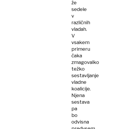
že
sedele
v
različnih
vladah.
V
vsakem
primeru
čaka
zmagovalko
težko
sestavljanje
vladne
koalicije.
Njena
sestava
pa
bo
odvisna
predvsem