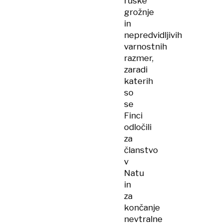
ruske
grožnje
in
nepredvidljivih
varnostnih
razmer,
zaradi
katerih
so
se
Finci
odločili
za
članstvo
v
Natu
in
za
končanje
nevtralne