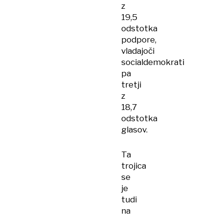
z
19,5
odstotka
podpore,
vladajoči
socialdemokrati
pa
tretji
z
18,7
odstotka
glasov.
Ta
trojica
se
je
tudi
na