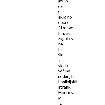
jasno,
da
s
skrajno
desno
Stranko
Fincev
zagotovo
ne
bi
šla
v
vlado
večina
sedanjih
koalicijskih
strank.
Marinova
je
to