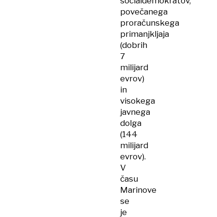
socialdemokratov,
povečanega
proračunskega
primanjkljaja
(dobrih
7
milijard
evrov)
in
visokega
javnega
dolga
(144
milijard
evrov).
V
času
Marinove
se
je