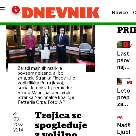
Novice
O
PRI
ZAŠ
ŽIV
Lastni
psov
naj
Zaradi majhnih razlik je
bi
povsem nejasno, ali bo
zmagala Stranka Fincev, ki jo
naložili
MIN
vodi Riikka Purra (levo),
novo
socialdemokrati premierke
MEN
Leto
Sanne Marin (na sredini) ali
dajate
prepih
Stranka Nacionalne koalicije
Petterija Orpa. Foto: AP
za
minist
Trojica se
31.
Robert
PARKIR
03.
spogleduje
HIŠA
Goloba
2023,
Nadško
POD
21.14
z volilno
Ljublja
TRŽNIC