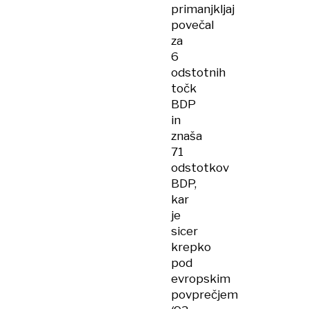
primanjkljaj
povečal
za
6
odstotnih
točk
BDP
in
znaša
71
odstotkov
BDP,
kar
je
sicer
krepko
pod
evropskim
povprečjem