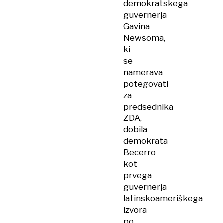
demokratskega
guvernerja
Gavina
Newsoma,
ki
se
namerava
potegovati
za
predsednika
ZDA,
dobila
demokrata
Becerro
kot
prvega
guvernerja
latinskoameriškega
izvora
po