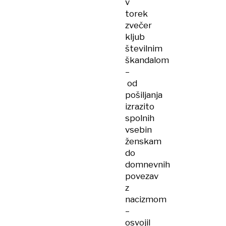
v
torek
zvečer
kljub
številnim
škandalom
–
od
pošiljanja
izrazito
spolnih
vsebin
ženskam
do
domnevnih
povezav
z
nacizmom
–
osvojil