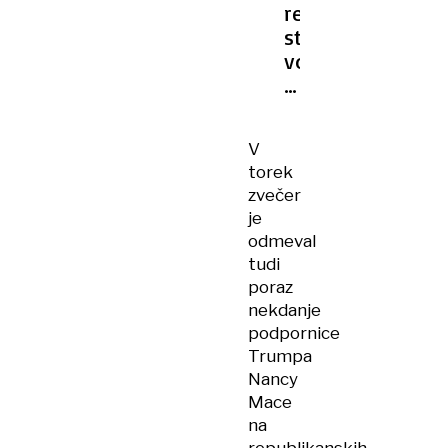
republikanskih
strankarskih
volitvah
v
Teksasu
zmagal
V
Trumpov
torek
kandidat
zvečer
Paxton
je
odmeval
tudi
poraz
nekdanje
podpornice
Trumpa
Nancy
Mace
na