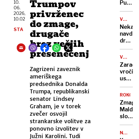
Trumpov
neverj
10.
Putin
rakete
06.
podvi
je
privrženec
2026,
podrla
našel
10.02
V
do zmage,
lastni
novo
ZDA
Nekate
rekord
STA
orožje
drugače
navduš
za
brez večjih
drugi
destabi
zgrože
presenečenj
evrops
umetn
demokr
VROČIN
inteli
VAL
Zaradi
ustvari
Zagrizeni zaveznik
vročin
nove
ameriškega
ustavlj
viruse
predsednika Donalda
žičnice
Trumpa, republikanski
na
ROKOM
senator Lindsey
ledeniš
Zmaga
Graham, je v torek
smučiš
Maldi
v
zvečer osvojil
slovenc
Alpah
strankarske volitve za
v
ponovno izvolitev v
finalu
NA
Južni Karolini. Tudi
EP
HRVAŠK