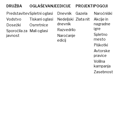
DRUŽBA
OGLAŠEVANJE
EDICIJE
PROJEKTI
POGOJI
Predstavitev
Spletni oglasi
Dnevnik
Gazela
Naročniški
Vodstvo
Tiskani oglasi
Nedeljski
Zlata nit
Akcije in
dnevnik
nagradne
Dosežki
Osmrtnice
igre
Razvedrilo
Sporočila za
Mali oglasi
Spletno
javnost
Naročanje
mesto
edicij
Piškotki
Avtorske
pravice
Volilna
kampanja
Zasebnost