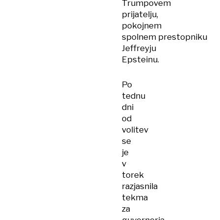
Trumpovem
prijatelju,
pokojnem
spolnem prestopniku
Jeffreyju
Epsteinu.
Po
tednu
dni
od
volitev
se
je
v
torek
razjasnila
tekma
za