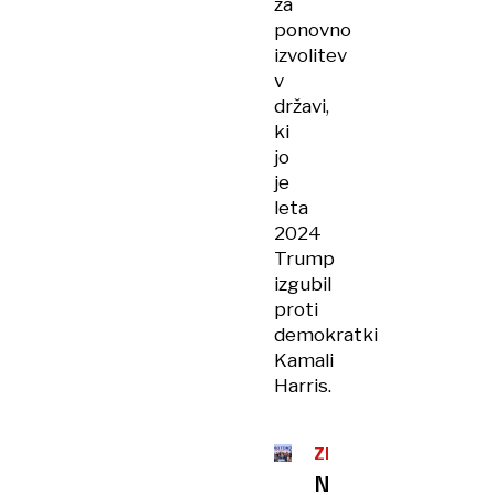
za
ponovno
izvolitev
v
državi,
ki
jo
je
leta
2024
Trump
izgubil
proti
demokratki
Kamali
Harris.
ZDA
Na