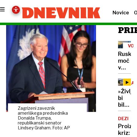
Novice
O
PRI
VOJ
V
Ruska
UKR
moč
v
Tihem
oceanu
NAV
z
»Življe
obsež
bi
vojašk
bilo
vajo
Zagrizeni zaveznik
dolgoč
ameriškega predsednika
preizku
97-
Donalda Trumpa,
DEZINF
mornar
republikanski senator
letnica
Proizv
in
Lindsey Graham. Foto: AP
z
kriz:
balisti