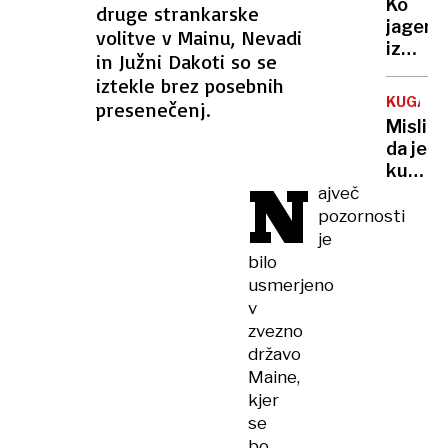
Ko
druge strankarske
jagenjč
volitve v Mainu, Nevadi
izginej
in Južni Dakoti so se
najprej
iztekle brez posebnih
ga je
KUGA
presenečenj.
ubil,
Mislite
nato
da je
še
kuga
N
ukrade
stvar
ajveč
živino
zgodov
pozornosti
Še
je
vedno
bilo
je
usmerjeno
med
v
nami
zvezno
in še
državo
vedno
Maine,
je
kjer
smrto
se
bo