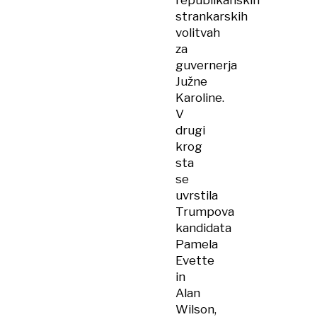
republikanskih
strankarskih
volitvah
za
guvernerja
Južne
Karoline.
V
drugi
krog
sta
se
uvrstila
Trumpova
kandidata
Pamela
Evette
in
Alan
Wilson,