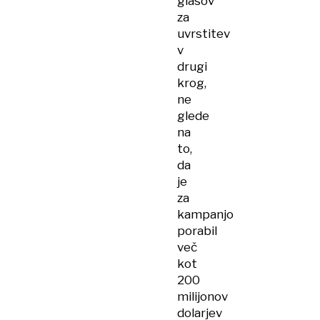
glasov
za
uvrstitev
v
drugi
krog,
ne
glede
na
to,
da
je
za
kampanjo
porabil
več
kot
200
milijonov
dolarjev