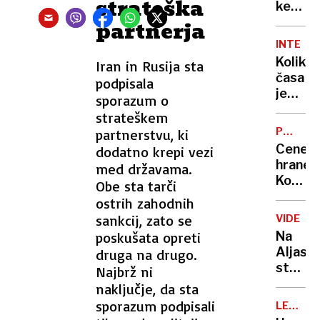
strateška
porast
ker
ga je
partnerja
ljubica
INTERVJ
s
Koliko
Iran in Rusija sta
kislino
časa
podpisala
polila
je
sporazum o
po
ostalo
strateškem
genital
Klemn
PRIMER
partnerstvu, ki
Slakonj
PODATK
Cene
dodatno krepi vezi
hrane:
med državama.
Koliko
Obe sta tarči
znašaj
ostrih zahodnih
marže
sankcij, zato se
VIDEO
sloven
poskušata opreti
Na
trgovc
Aljaski
druga na drugo.
strmog
Najbrž ni
ameriš
naključje, da sta
vojašk
sporazum podpisali
LE
letalo.
ŠE