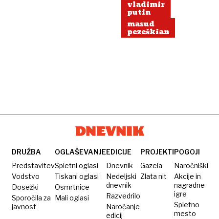
vladimir
putin
masud
pezeškian
DRUŽBA
OGLAŠEVANJE
EDICIJE
PROJEKTI
POGOJI
Predstavitev
Spletni oglasi
Dnevnik
Gazela
Naročniški
Vodstvo
Tiskani oglasi
Nedeljski
Zlata nit
Akcije in
dnevnik
nagradne
Dosežki
Osmrtnice
igre
Razvedrilo
Sporočila za
Mali oglasi
Spletno
javnost
Naročanje
mesto
edicij