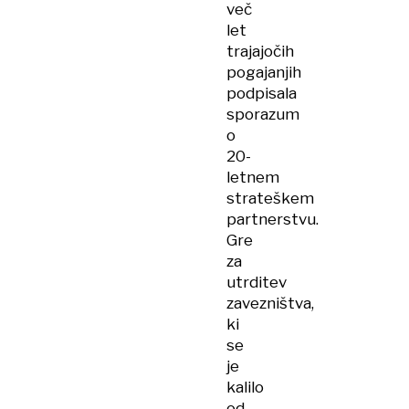
več
let
trajajočih
pogajanjih
podpisala
sporazum
o
20-
letnem
strateškem
partnerstvu.
Gre
za
utrditev
zavezništva,
ki
se
je
kalilo
od