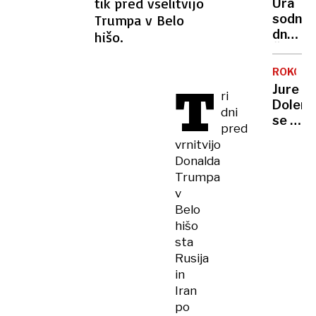
tik pred vselitvijo
Ura
Poglej
89
Trumpa v Belo
sodne
SEKUND
posne
dne:
hišo.
Človeš
še
ROKOM
nikoli
T
Jure
ri
ni
Dolene
bilo
dni
se je
bližje
pred
zdaj
lastne
vrnitvijo
dokon
uničen
Donalda
poslovi
Trumpa
od
v
reprez
Belo
hišo
sta
Rusija
in
Iran
po