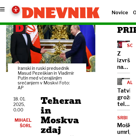
Novice
O
PRI
SO
Z
izvršb
nad
Iranski in ruski predsednik
izvršit
Masud Pezeškian in Vladimir
Putin med včerajšnjim
Požarja
AL
srečanjem v Moskvi Foto:
Začelo
AP
Tatvine
se je
Teheran
grožnje
18. 01.
z
telesn
2025,
luksuz
in
0.00
poškod
ferrar
Moskva
Mladol
SRBIJA
MIHAEL
krimina
Moški
ŠORL
zdaj
v
umrl,