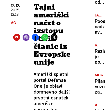
majhna
odpokl
Tajni
12. 12.
zmaga
suhe
2025,
dobrot
ameriški
fige,
12.18
JAVNI
izdelk
PROME
načrt o
Poostr
AG
ne
nadzor
izstopu
uživajt
avtobu
štirih
razkril
številn
članic iz
KULTUR
kršitve
DELAVCI
Razisk
Evropske
tudi
je
kritičn
unije
pokaza
vedno
več
Ameriški spletni
MOKRO
kultur
portal Defense
Pijani
razmišl
One je objavil
voznik
o
domnevno daljši
začetn
odhod
prvotni osnutek
v
BMW-
ameriške
ALPSKO
ju
nacionalne
SMUČAN