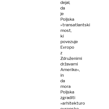
dejal,
da
je
Poljska
»transatlantski
most,
ki
povezuje
Evropo
z
Združenimi
državami
Amerike«,
in
da
mora
Poljska
zgraditi
»arhitekturo
evropske