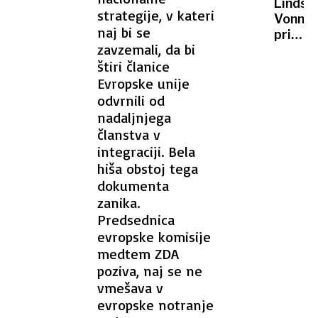
Lindse
med
strategije, v kateri
Vonn
begom
naj bi se
pri
pred
zavzemali, da bi
41
policij
štiri članice
letih
trčil
v
Evropske unije
v
Sankt
odvrnili od
drog
Moritz
nadaljnjega
kot
članstva v
z
integraciji. Bela
druge
hiša obstoj tega
planet
dokumenta
zanika.
Predsednica
evropske komisije
medtem ZDA
poziva, naj se ne
vmešava v
evropske notranje