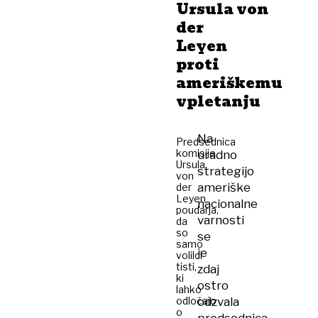
Ursula von
der
Leyen
proti
ameriškemu
vpletanju
Na
Predsednica
komisije
uradno
Ursula
strategijo
von
ameriške
der
Leyen
nacionalne
poudarja,
varnosti
da
so
se
samo
je
volilci
tisti,
zdaj
ki
ostro
lahko
odločajo
odzvala
o