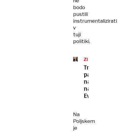
ne
bodo
pustili
instrumentalizirati
v
tuji
politiki.
ZDA
-
Trumpov
EVROPSKA
patriotski
UNIJA
naskok
na
Evropo
Na
Poljskem
je