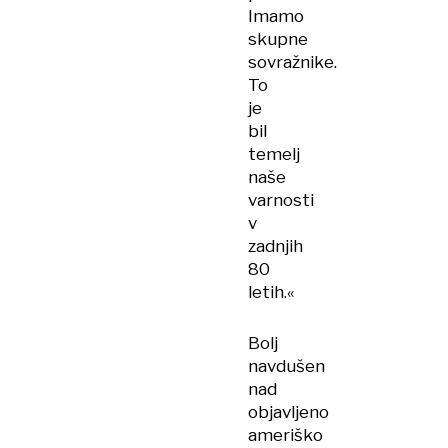
Imamo
skupne
sovražnike.
To
je
bil
temelj
naše
varnosti
v
zadnjih
80
letih.«
Bolj
navdušen
nad
objavljeno
ameriško