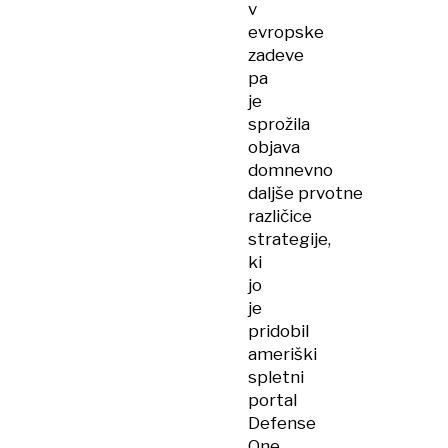
v
evropske
zadeve
pa
je
sprožila
objava
domnevno
daljše prvotne
različice
strategije,
ki
jo
je
pridobil
ameriški
spletni
portal
Defense
One.