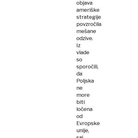
objava
ameriške
strategije
povzročila
mešane
odzive.
Iz
vlade
so
sporočili,
da
Poljska
ne
more
biti
ločena
od
Evropske
unije,
saj