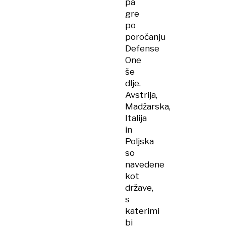
pa
gre
po
poročanju
Defense
One
še
dlje.
Avstrija,
Madžarska,
Italija
in
Poljska
so
navedene
kot
države,
s
katerimi
bi