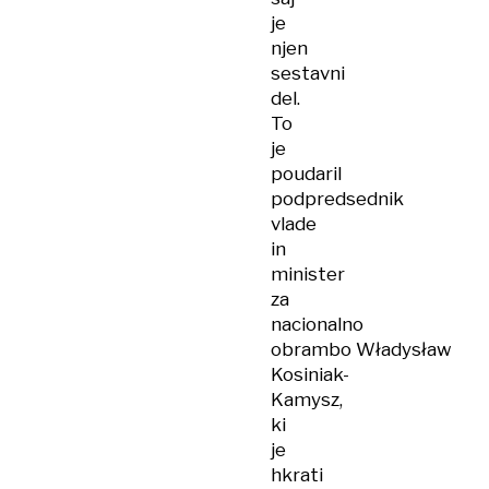
je
njen
sestavni
del.
To
je
poudaril
podpredsednik
vlade
in
minister
za
nacionalno
obrambo Władysław
Kosiniak-
Kamysz,
ki
je
hkrati