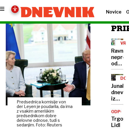
Novice
O
PRI
VRT
ŠKO
Ravnat
LOK
neprek
odstopi
poslovi
se je
DO
tudi
NOV
Junak
njena
dneva:
pomoč
izgubl
Predsednica komisije von
torba,
der Leyen je poudarila, da ima
LPP
z vsakim ameriškim
ODPOKL
predsednikom dobre
številk
Trgove
delovne odnose, tudi s
20 in
Lidl
sedanjim. Foto: Reuters