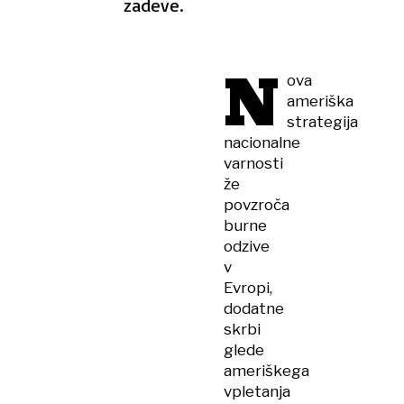
zadeve.
N
ova
ameriška
strategija
nacionalne
varnosti
že
povzroča
burne
odzive
v
Evropi,
dodatne
skrbi
glede
ameriškega
vpletanja