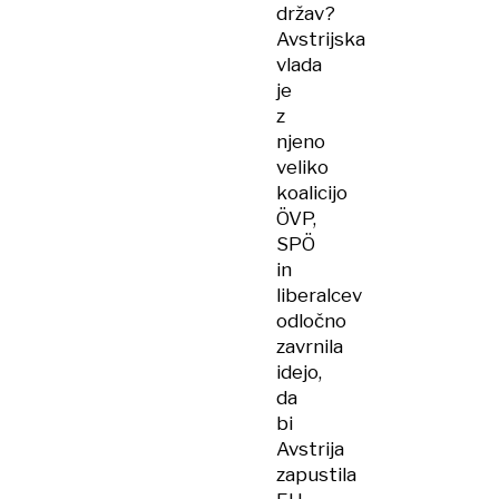
držav?
Avstrijska
vlada
je
z
njeno
veliko
koalicijo
ÖVP,
SPÖ
in
liberalcev
odločno
zavrnila
idejo,
da
bi
Avstrija
zapustila