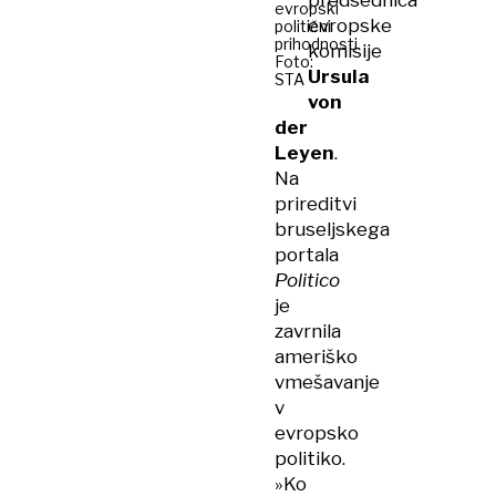
predsednica
evropski
evropske
politični
prihodnosti.
komisije
Foto:
Ursula
STA
von
der
Leyen
.
Na
prireditvi
bruseljskega
portala
Politico
je
zavrnila
ameriško
vmešavanje
v
evropsko
politiko.
»Ko