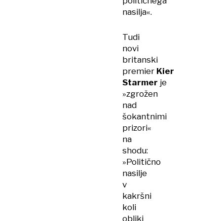
političnega
nasilja«.
Tudi
novi
britanski
premier
Kier
Starmer
je
»zgrožen
nad
šokantnimi
prizori«
na
shodu:
»Politično
nasilje
v
kakršni
koli
obliki