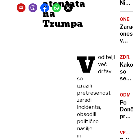
atentata
Nikoli
nisem
na
pomisli
ONESNA
Trumpa
da je
Zaradi
to v
onesna
moji
v
Ljublja
delu
sploh
V
Logat
oditelji
mogoč
ZDRAVS
voda
več
Kako
nepitn
držav
so
se
so
zasuka
izrazili
cilji
pretresenost
ODMEV
Golobo
zaradi
Po
vlade
incidenta,
Dončić
obsodili
prodaji
politično
Karma
nasilje
je
VELIKA
in
psica,
BRITANI