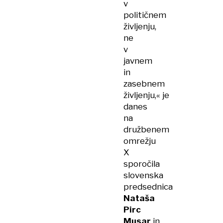
v
političnem
življenju,
ne
v
javnem
in
zasebnem
življenju,« je
danes
na
družbenem
omrežju
X
sporočila
slovenska
predsednica
Nataša
Pirc
Musar
in