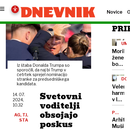
Novice
O
PRI
UM
Morile
žene
bo
Iz štaba Donalda Trumpa so
sedel
sporočili, da naj bi Trump v
četrtek sprejel nominacijo
21
DOB
stranke za predsedniškega
let
kandidata.
PRO
Velenj
Svetovni
harmon
14. 07.
v lov
2024,
voditelji
10.32
na
obsojajo
nov
POTNIŠK
AG, TJ,
CENTER
Guinne
Arhite
STA
poskus
rekord
Mušič: