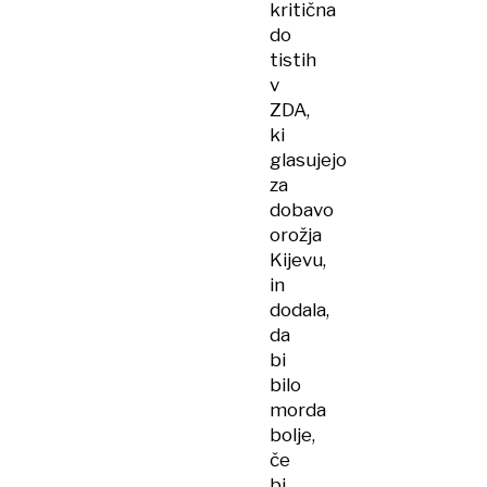
kritična
do
tistih
v
ZDA,
ki
glasujejo
za
dobavo
orožja
Kijevu,
in
dodala,
da
bi
bilo
morda
bolje,
če
bi