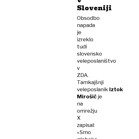
v
Sloveniji
Obsodbo
napada
je
izreklo
tudi
slovensko
veleposlaništvo
v
ZDA.
Tamkajšnji
veleposlanik
Iztok
Mirošič
je
na
omrežju
X
zapisal:
»Smo