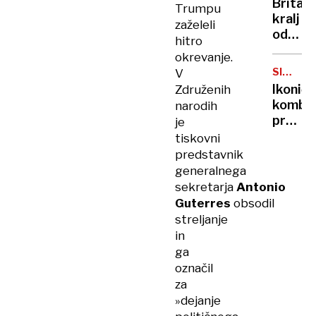
Britan
Trumpu
Nico
kralj
zaželeli
pa
odpove
hitro
njen
obvezn
sin
okrevanje.
zaradi
SIMBOL
V
strans
HIPIJEV
Ikoničn
Združenih
učinko
kombi
narodih
zdravlj
praznu
je
raka
75.
tiskovni
rojstni
predstavnik
dan
generalnega
sekretarja
Antonio
Guterres
obsodil
streljanje
in
ga
označil
za
»dejanje