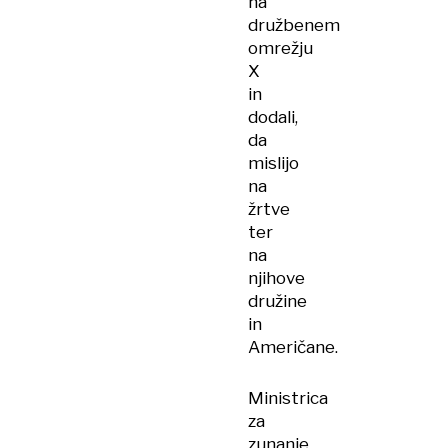
na
družbenem
omrežju
X
in
dodali,
da
mislijo
na
žrtve
ter
na
njihove
družine
in
Američane.
Ministrica
za
zunanje