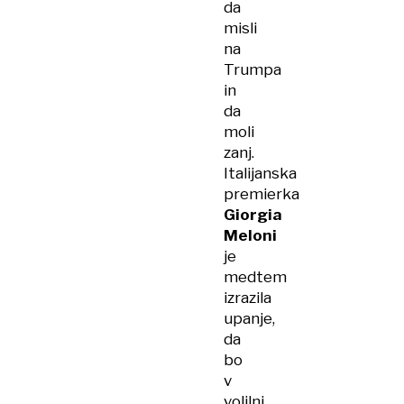
da
misli
na
Trumpa
in
da
moli
zanj.
Italijanska
premierka
Giorgia
Meloni
je
medtem
izrazila
upanje,
da
bo
v
volilni