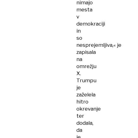
nimajo
mesta
v
demokraciji
in
so
nesprejemljiva,« je
zapisala
na
omrežju
X.
Trumpu
je
zaželela
hitro
okrevanje
ter
dodala,
da
je