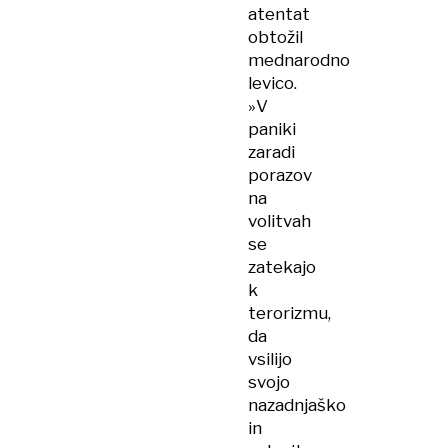
atentat
obtožil
mednarodno
levico.
»V
paniki
zaradi
porazov
na
volitvah
se
zatekajo
k
terorizmu,
da
vsilijo
svojo
nazadnjaško
in