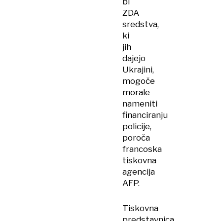
bi
ZDA
sredstva,
ki
jih
dajejo
Ukrajini,
mogoče
morale
nameniti
financiranju
policije,
poroča
francoska
tiskovna
agencija
AFP.
Tiskovna
predstavnica