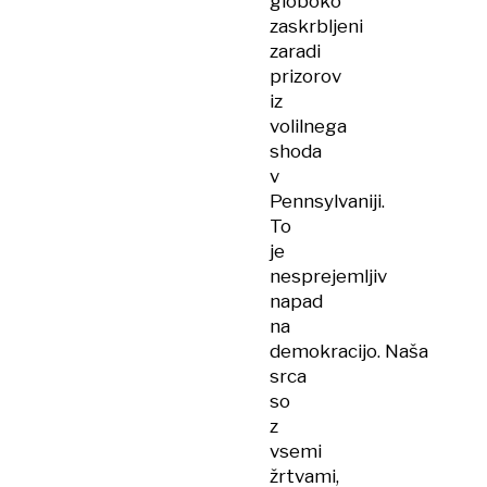
globoko
zaskrbljeni
zaradi
prizorov
iz
volilnega
shoda
v
Pennsylvaniji.
To
je
nesprejemljiv
napad
na
demokracijo. Naša
srca
so
z
vsemi
žrtvami,