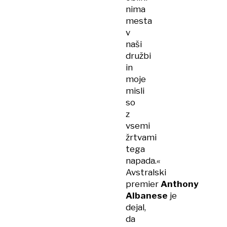
nima
mesta
v
naši
družbi
in
moje
misli
so
z
vsemi
žrtvami
tega
napada.«
Avstralski
premier
Anthony
Albanese
je
dejal,
da