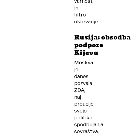
varnost
in
hitro
okrevanje.
Rusija: obsodba
podpore
Kijevu
Moskva
je
danes
pozvala
ZDA,
naj
proučijo
svojo
politiko
spodbujanja
sovraštva,