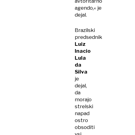
avtoritarno
agendo,« je
dejal.
Brazilski
predsednik
Luiz
Inacio
Lula
da
Silva
je
dejal,
da
morajo
strelski
napad
ostro
obsoditi
vsi