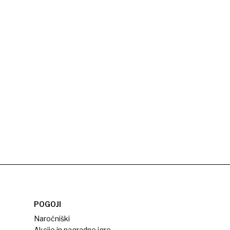
POGOJI
Naročniški
Akcije in nagradne igre