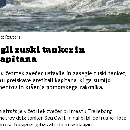
to: Reuters
gli ruski tanker in
kapitana
 v četrtek zvečer ustavile in zasegle ruski tanker,
u preiskave aretirali kapitana, ki ga sumijo
entov in kršenja pomorskega zakonika.
 straža je v četrtek zvečer pri mestu Trelleborg
trov dolg tanker Sea Owl I, ki naj bi bil del ruske flote
tero se Rusija izogiba zahodnim sankcijam.