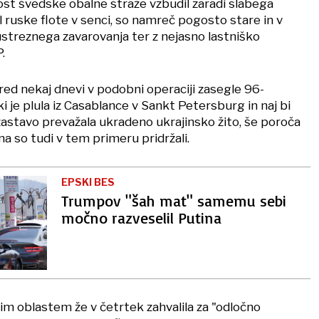
ost švedske obalne straže vzbudil zaradi slabega
el ruske flote v senci, so namreč pogosto stare in v
ustreznega zavarovanja ter z nejasno lastniško
.
red nekaj dnevi v podobni operaciji zasegle 96-
ki je plula iz Casablance v Sankt Petersburg in naj bi
zastavo prevažala ukradeno ukrajinsko žito, še poroča
a so tudi v tem primeru pridržali.
EPSKI BES
Trumpov "šah mat" samemu sebi
močno razveselil Putina
im oblastem že v četrtek zahvalila za "odločno