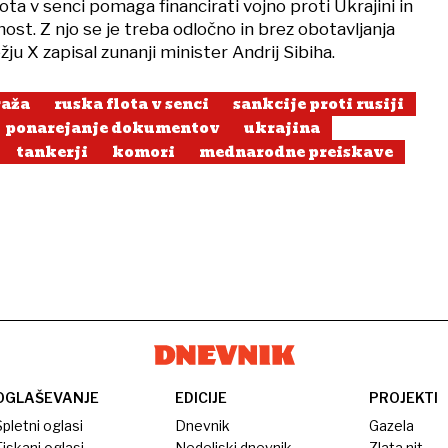
ota v senci pomaga financirati vojno proti Ukrajini in
st. Z njo se je treba odločno in brez obotavljanja
ju X zapisal zunanji minister Andrij Sibiha.
raža
ruska flota v senci
sankcije proti rusiji
ponarejanje dokumentov
ukrajina
tankerji
komori
mednarodne preiskave
OGLAŠEVANJE
EDICIJE
PROJEKTI
pletni oglasi
Dnevnik
Gazela
iskani oglasi
Nedeljski dnevnik
Zlata nit