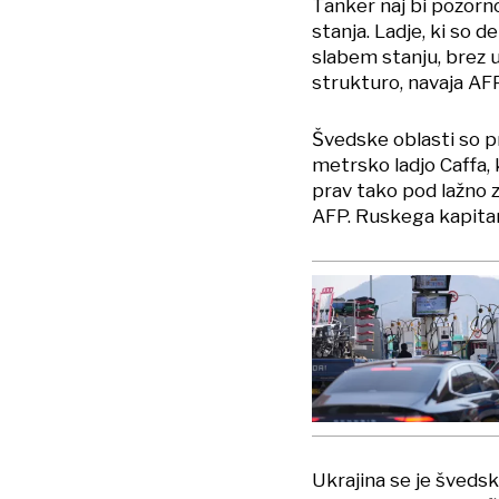
Tanker naj bi pozorn
stanja. Ladje, ki so d
slabem stanju, brez 
strukturo, navaja AFP
Švedske oblasti so p
metrsko ladjo Caffa, 
prav tako pod lažno 
AFP. Ruskega kapitan
Ukrajina se je švedsk