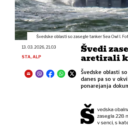
Švedske oblasti so zasegle tanker Sea Owl I. Fo
Švedi zase
13. 03. 2026, 21.03
aretirali 
STA, ALP
Švedske oblasti so
danes pa so v okvir
ponarejanja dokum
Š
vedska obalna
zasegla 228 me
v senci, s ka