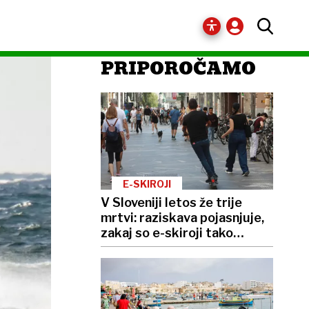
PRIPOROČAMO
E-SKIROJI
V Sloveniji letos že trije
mrtvi: raziskava pojasnjuje,
zakaj so e-skiroji tako
nevarni