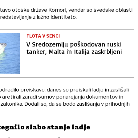
astavo otoške države Komori, vendar so švedske oblasti
redstavljanje z lažno identiteto.
FLOTA V SENCI
V Sredozemlju poškodovan ruski
tanker, Malta in Italija zaskrbljeni
dredilo preiskavo, danes so preiskali ladjo in zaslišali
 aretirali zaradi sumov ponarejanja dokumentov in
konika. Dodali so, da se bodo zaslišanja v prihodnjih
egnilo slabo stanje ladje