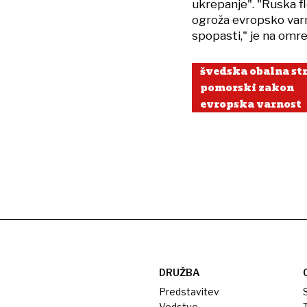
ukrepanje". "Ruska fl
ogroža evropsko varno
spopasti," je na omrež
švedska obalna st
pomorski zakon
evropska varnost
DRUŽBA
Predstavitev
S
Vodstvo
T