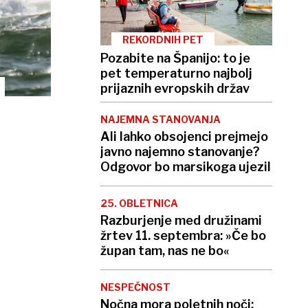
REKORDNIH PET
Pozabite na Španijo: to je
pet temperaturno najbolj
prijaznih evropskih držav
NAJEMNA STANOVANJA
Ali lahko obsojenci prejmejo
javno najemno stanovanje?
Odgovor bo marsikoga ujezil
25. OBLETNICA
Razburjenje med družinami
žrtev 11. septembra: »Če bo
župan tam, nas ne bo«
NESPEČNOST
Nočna mora poletnih noči: