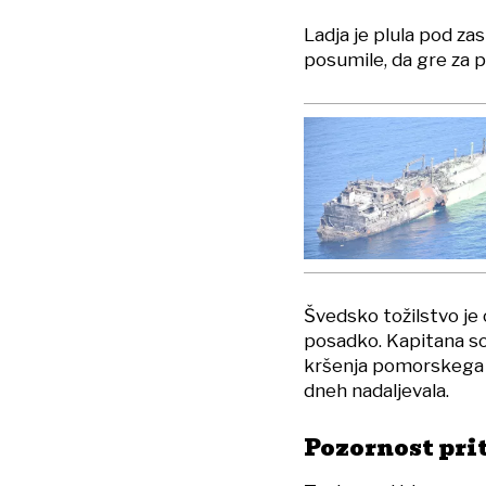
Ladja je plula pod z
posumile, da gre za p
Švedsko tožilstvo je o
posadko. Kapitana so
kršenja pomorskega za
dneh nadaljevala.
Pozornost prit