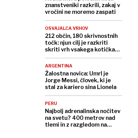
znanstveniki razkrili, zakaj v
vročini ne moremo zaspati
OSVAJALCA VRHOV
212 občin, 180 skrivnostnih
točk: njun cilj je razkriti
skriti vrh vsakega kotička
Slovenije
ARGENTINA
Žalostna novica: Umrl je
Jorge Messi, človek, ki je
stal za kariero sina Lionela
PERU
Najbolj adrenalinska nočitev
na svetu? 400 metrov nad
tlemi in z razgledom na
globok prepad