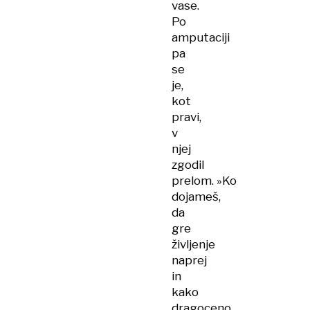
vase.
Po
amputaciji
pa
se
je,
kot
pravi,
v
njej
zgodil
prelom. »Ko
dojameš,
da
gre
življenje
naprej
in
kako
dragoceno