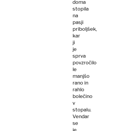
doma
stopila
na
pasji
priboljšek,
kar
ji
je
sprva
povzročilo
le
manjšo
rano in
rahlo
bolečino
v
stopalu.
Vendar
se
je