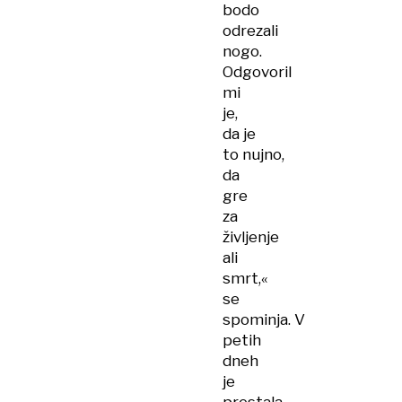
bodo
odrezali
nogo.
Odgovoril
mi
je,
da je
to nujno,
da
gre
za
življenje
ali
smrt,«
se
spominja. V
petih
dneh
je
prestala