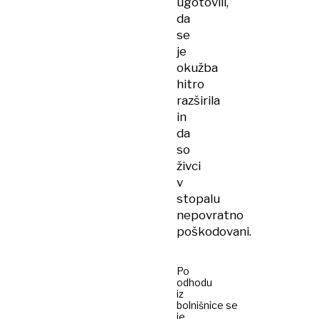
ugotovili,
da
se
je
okužba
hitro
razširila
in
da
so
živci
v
stopalu
nepovratno
poškodovani.
Po
odhodu
iz
bolnišnice se
je