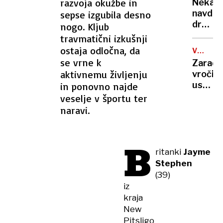
rekord
razvoja okužbe in
Nekate
orožje
navduš
sepse izgubila desno
za
drugi
nogo. Kljub
destabi
zgrože
travmatični izkušnji
evrops
umetn
ostaja odločna, da
demokr
VROČIN
inteli
VAL
se vrne k
Zaradi
ustvari
aktivnemu življenju
vročin
nove
ustavlj
in ponovno najde
viruse
žičnice
veselje v športu ter
na
naravi.
ledeniš
smučiš
v
B
Alpah
ritanki
Jayme
Stephen
(39)
iz
kraja
New
Pitsligo