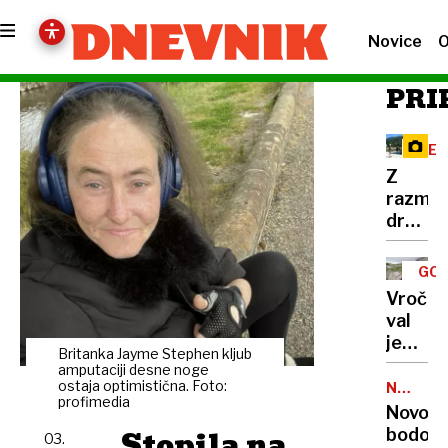
Novice
O
PRI
RE
Z
razma
družbe
omreži
na
GOR
Vršič
TUR
Vročin
leze
val
vsak,
je
ki
Britanka Jayme Stephen kljub
dosege
amputaciji desne noge
potreb
gore,
ostaja optimistična. Foto:
NALEZLJ
pravlji
profimedia
BOLEZN
zaradi
Novoro
ozadje
pomanj
Stopila na
bodo
03.
za