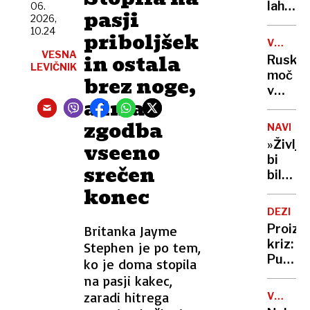
vode
lahko
06.
selfije
pasji
zaskrbl
2026,
zaščitil
10.24
tudi
priboljšek
že v
VOJNA
v
porodni
VESNA
V
in ostala
Ruska
kočah
UKRAJIN
LEVIČNIK
moč
brez noge,
v
a ima
Tihem
oceanu
zgodba
NAVDIH
z
»Življe
vseeno
obsež
bi
vojašk
srečen
bilo
vajo
konec
dolgoč
preizku
97-
mornar
DEZINF
letnica
in
Proizv
Britanka Jayme
z
balisti
kriz:
Stephen je po tem,
neverj
rakete
Putin
ko je doma stopila
podvi
je
na pasji kakec,
podrla
našel
zaradi hitrega
lastni
V
novo
ZDA