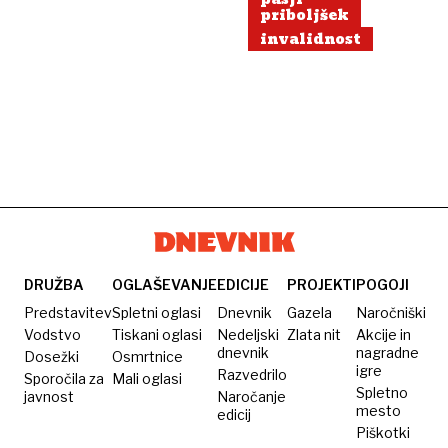
priboljšek
invalidnost
DRUŽBA
OGLAŠEVANJE
EDICIJE
PROJEKTI
POGOJI
Predstavitev
Spletni oglasi
Dnevnik
Gazela
Naročniški
Vodstvo
Tiskani oglasi
Nedeljski
Zlata nit
Akcije in
dnevnik
nagradne
Dosežki
Osmrtnice
igre
Razvedrilo
Sporočila za
Mali oglasi
Spletno
javnost
Naročanje
mesto
edicij
Piškotki