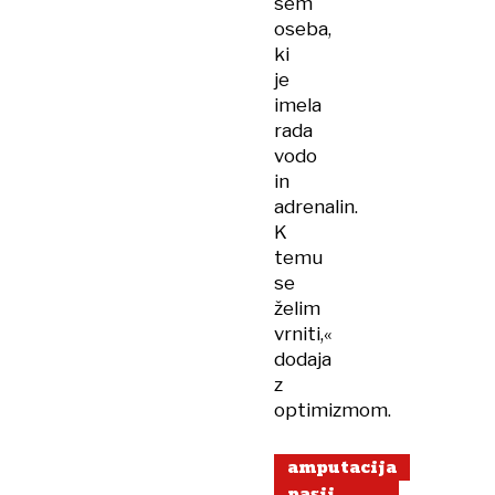
sem
oseba,
ki
je
imela
rada
vodo
in
adrenalin.
K
temu
se
želim
vrniti,«
dodaja
z
optimizmom.
amputacija
pasji