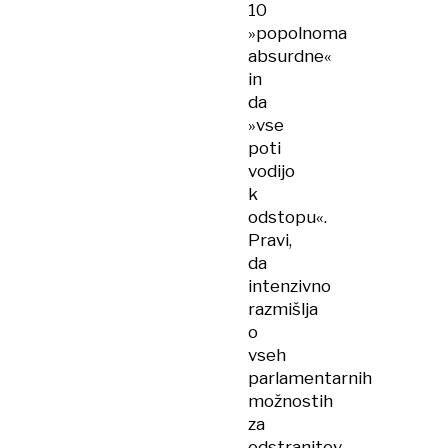
10
»popolnoma
absurdne«
in
da
»vse
poti
vodijo
k
odstopu«.
Pravi,
da
intenzivno
razmišlja
o
vseh
parlamentarnih
možnostih
za
odstranitev