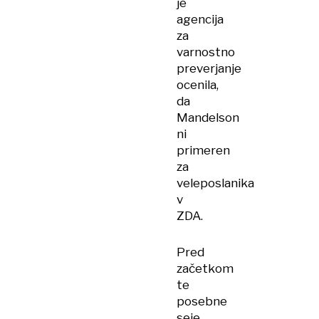
je
agencija
za
varnostno
preverjanje
ocenila,
da
Mandelson
ni
primeren
za
veleposlanika
v
ZDA.
Pred
začetkom
te
posebne
seje