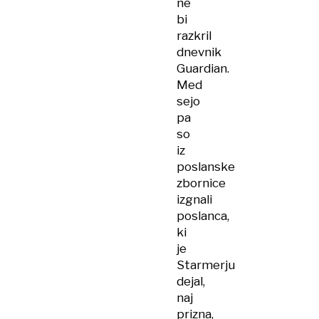
ne
bi
razkril
dnevnik
Guardian.
Med
sejo
pa
so
iz
poslanske
zbornice
izgnali
poslanca,
ki
je
Starmerju
dejal,
naj
prizna,