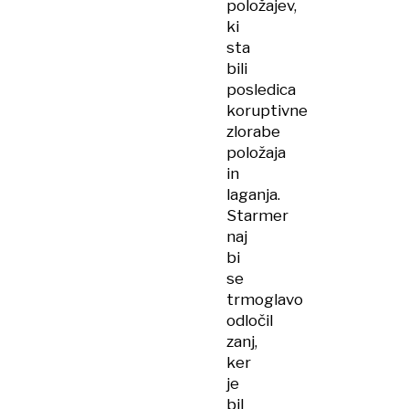
položajev,
ki
sta
bili
posledica
koruptivne
zlorabe
položaja
in
laganja.
Starmer
naj
bi
se
trmoglavo
odločil
zanj,
ker
je
bil