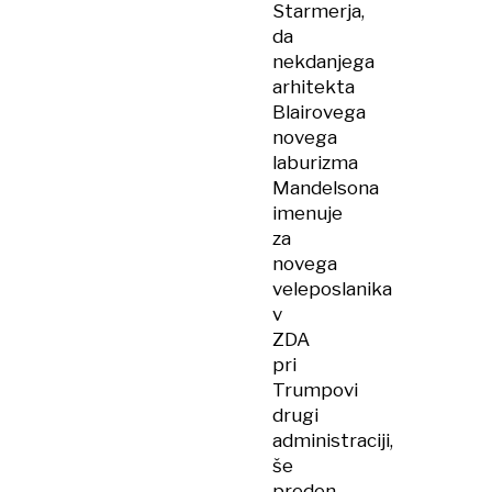
Starmerja,
da
nekdanjega
arhitekta
Blairovega
novega
laburizma
Mandelsona
imenuje
za
novega
veleposlanika
v
ZDA
pri
Trumpovi
drugi
administraciji,
še
preden