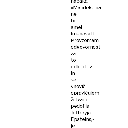
napaka.
»Mandelsona
ne
bi
smel
imenovati.
Prevzemam
odgovornost
za
to
odločitev
in
se
vnovič
opravičujem
žrtvam
pedofila
Jeffreyja
Epsteina,«
je