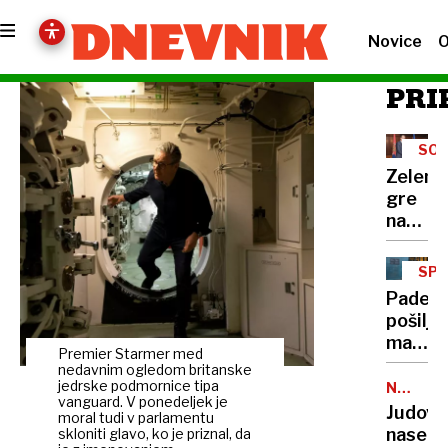
Novice
O
PRI
SOD
Zelens
gre
na
obisk
k
SPL
Vučiću
NAK
Padec
"To
pošiljk
je
malih
udarec
Premier Starmer med
vredno
nedavnim ogledom britanske
v
novi
jedrske podmornice tipa
NEZAKO
obraz
vanguard. V ponedeljek je
NASELB
strošk
Judovs
Rusom
moral tudi v parlamentu
že
naselje
skloniti glavo, ko je priznal, da