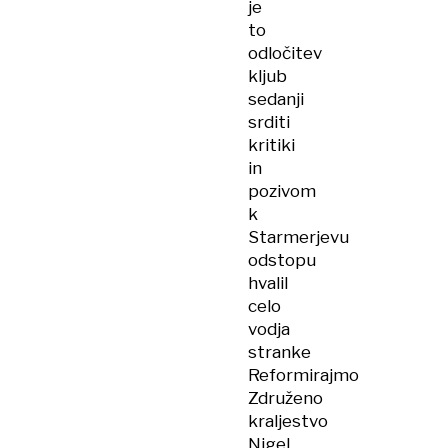
je
to
odločitev
kljub
sedanji
srditi
kritiki
in
pozivom
k
Starmerjevu
odstopu
hvalil
celo
vodja
stranke
Reformirajmo
Združeno
kraljestvo
Nigel