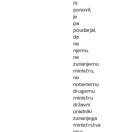
ni
ponovil,
je
pa
poudarjal,
da
ne
njemu,
ne
zunanjemu
ministru,
ne
nobenemu
drugemu
ministru
državni
uradniki
zunanjega
ministrstva
niso