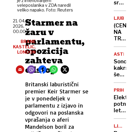
je z imenovanjem
zmanjš
sredi
veleposlanika v ZDA naredil
naročil
noči
veliko napako. Foto: Reuters
s
požgal
LJUBLJ
Starmer na
Temuj
21. 04.
palest
(CENE
2026,
in
vas
žaru v
00.00
NA
Sheina
na
parlamentu,
TRŽNIC
Zahod
BRANE
Vročin
KASTELIC,
opozicija
bregu,
uničuj
LONDON
več
ASTRON
zahteva
pridelk
ranjeni
Sonce,
lubeni
odstop
kakršn
pa
še
še
nismo
Britanski laburistični
nikoli
videli:
niso
premier Keir Starmer se
PRIHOD
novi
bile
Elektr
je v ponedeljek v
posnet
tako
potniš
parlamentu z izjavo in
razkrili
sladke
letala
odgovori na poslanska
doslej
niso
vprašanja o aferi
neznan
več
Mandelson boril za
podrob
LJUBLJ
le
KOPALI