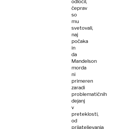
odločil,
čeprav
so
mu
svetovali,
naj
počaka
in
da
Mandelson
morda
ni
primeren
zaradi
problematičnih
dejanj
v
preteklosti,
od
prijateljevanja