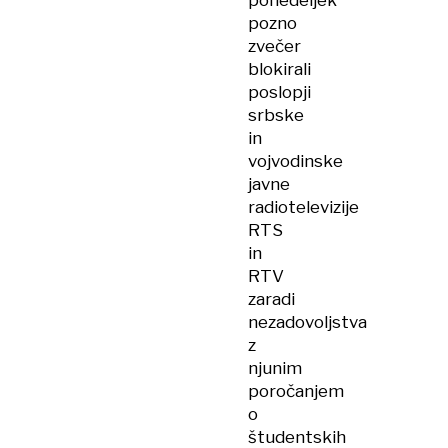
ponedeljek
pozno
zvečer
blokirali
poslopji
srbske
in
vojvodinske
javne
radiotelevizije
RTS
in
RTV
zaradi
nezadovoljstva
z
njunim
poročanjem
o
študentskih