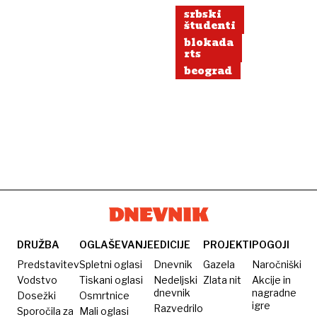
srbski
študenti
blokada
rts
beograd
DRUŽBA
OGLAŠEVANJE
EDICIJE
PROJEKTI
POGOJI
Predstavitev
Spletni oglasi
Dnevnik
Gazela
Naročniški
Vodstvo
Tiskani oglasi
Nedeljski
Zlata nit
Akcije in
dnevnik
nagradne
Dosežki
Osmrtnice
igre
Razvedrilo
Sporočila za
Mali oglasi