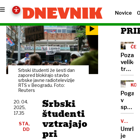
Novice
O
PRI
ČEZ
PLA
Pozabl
veliko
tradici
Srbski študenti že šesti dan
v
zapored blokirajo stavbo
srbske javne radiotelevizije
Evropi
KOL
RTS v Beogradu. Foto:
Reuters
Pogača
Srbski
v
20. 04.
sprint
2025,
študenti
17.35
trojice
vztrajajo
na
V
STA,
95.
Amste
Umrla
DD
pri
LETU
Goldu
je