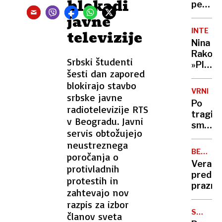
blokadi
do
pesnic
odličn
pisatel
javne
druge
in
INTERVJ
televizije
mesta
public
Nina
Neža
Rakove
Maure
Srbski študenti
»Plašij
šesti dan zapored
me
blokirajo stavbo
narciso
VRNITE
srbske javne
in
Po
radiotelevizije RTS
mejni
tragičn
ljudje
v Beogradu. Javni
smrti
na
servis obtožujejo
in
vodilni
neustreznega
sedem
funkcij
BENIGN
poročanja o
premo
KRITIKA
Vera
protivladnih
na
SISTEM
pred
protestih in
finalu
prazni
lige
zahtevajo nov
prvako
razpis za izbor
STE
članov sveta
GA