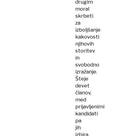
drugim
moral
skrbeti
za
izboljšanje
kakovosti
njihovih
storitev
in
svobodno
izražanje.
Šteje
devet
članov,
med
prijavljenimi
kandidati
pa
jih
izbira