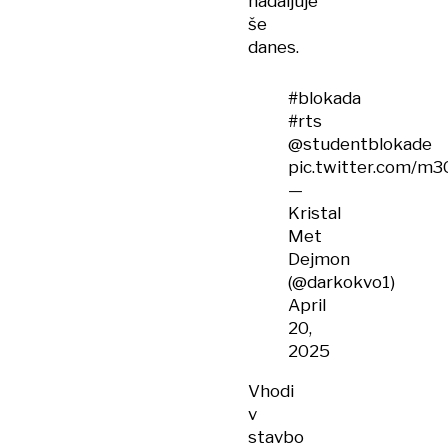
nadaljuje
še
danes.
#blokada
#rts
@studentblokade
pic.twitter.com/m
—
Kristal
Met
Dejmon
(@darkokvo1)
April
20,
2025
Vhodi
v
stavbo