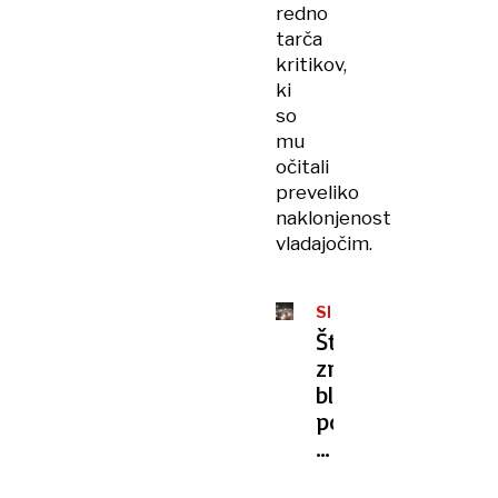
redno
tarča
kritikov,
ki
so
mu
očitali
preveliko
naklonjenost
vladajočim.
SRBIJA
Študenti
znova
blokirali
poslopji
javne
radiotelevizije