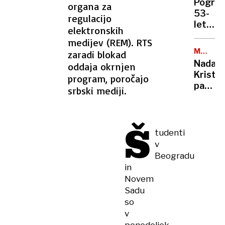
Pogreš
organa za
VIDELI?
53-
regulacijo
letnika
elektronskih
iz
medijev (REM). RTS
Kranja,
MEL
zaradi blokad
policis
GIBSON
Nadalj
oddaja okrnjen
prosijo
Kristu
program, poročajo
za
pasijo
srbski mediji.
pomoč
predv
prihod
leto
Š
tudenti
v
Beogradu
in
Novem
Sadu
so
v