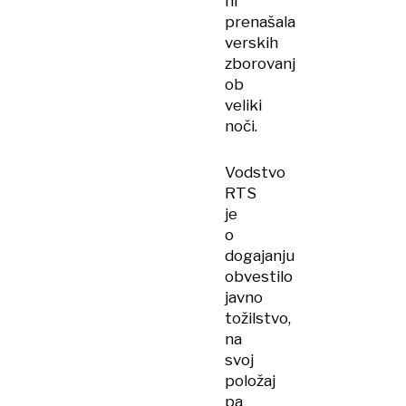
ni
prenašala
verskih
zborovanj
ob
veliki
noči.
Vodstvo
RTS
je
o
dogajanju
obvestilo
javno
tožilstvo,
na
svoj
položaj
pa