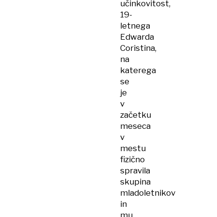
učinkovitost,
19-
letnega
Edwarda
Coristina,
na
katerega
se
je
v
začetku
meseca
v
mestu
fizično
spravila
skupina
mladoletnikov
in
mu