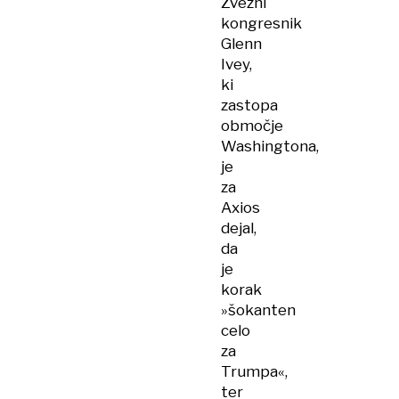
Zvezni
kongresnik
Glenn
Ivey,
ki
zastopa
območje
Washingtona,
je
za
Axios
dejal,
da
je
korak
»šokanten
celo
za
Trumpa«,
ter