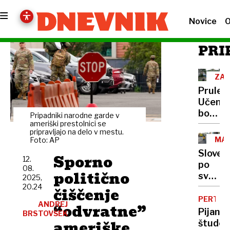
Novice
O
PRI
ZA
Prule:
Učenc
bodo
Pripadniki narodne garde v
med
ameriški prestolnici se
pripravljajo na delo v mestu.
šolski
MA
Foto: AP
letom
Sloven
Sporno
preseli
12.
po
08.
na
politično
svetu:
2025,
dve
Cestn
20.24
čiščenje
lokaciji
pravila
PERTH
ANDREJ
“odvratne”
so
Pijana
BRSTOVŠEK
bolj
ameriške
študen