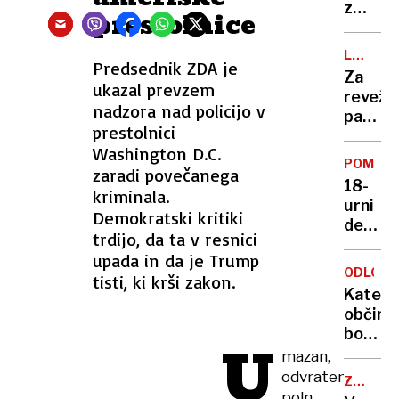
namig,
z
prestolnice
prome
elektr
pa je
skiroj
LA
na
Predsednik ZDA je
do
PECORA
Za
steroi
smrti
ukazal prevzem
reveže
povozi
nadzora nad policijo v
pa
51-
prestolnici
pica
letnika
Washington D.C.
s
POMANJ
zaradi povečanega
tremi
18-
kriminala.
zvezdi
urni
Demokratski kritiki
delovni
trdijo, da ta v resnici
pretep
upada in da je Trump
in
ODLOČI
tisti, ki krši zakon.
nenehn
Kateri
nadzor
občin
Severn
bo
U
Korejc
država
mazan,
zasužnj
sofinan
odvraten,
v
ZDA
nakup
poln
-