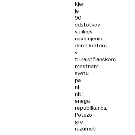
kjer
je
90
odstotkov
volilcev
naklonjenih
demokratom,
v
trinajstčlanskem
mestnem
svetu
pa
ni
niti
enega
republikanca.
Potezo
gre
razumeti