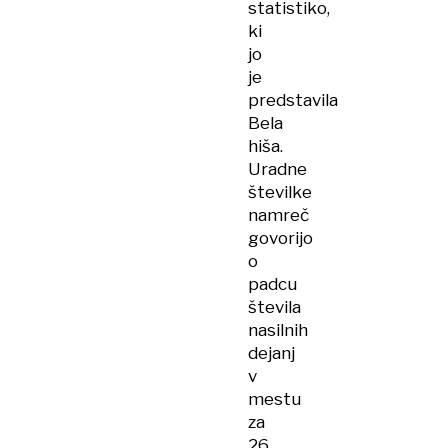
statistiko,
ki
jo
je
predstavila
Bela
hiša.
Uradne
številke
namreč
govorijo
o
padcu
števila
nasilnih
dejanj
v
mestu
za
26