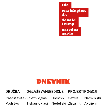
zda
washington
d.c.
donald
trump
narodna
garda
DRUŽBA
OGLAŠEVANJE
EDICIJE
PROJEKTI
POGOJI
Predstavitev
Spletni oglasi
Dnevnik
Gazela
Naročniški
Vodstvo
Tiskani oglasi
Nedeljski
Zlata nit
Akcije in