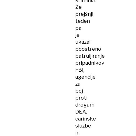
kriminal.
Že
prejšnji
teden
pa
je
ukazal
poostreno
patruljiranje
pripadnikov
FBI,
agencije
za
boj
proti
drogam
DEA,
carinske
službe
in