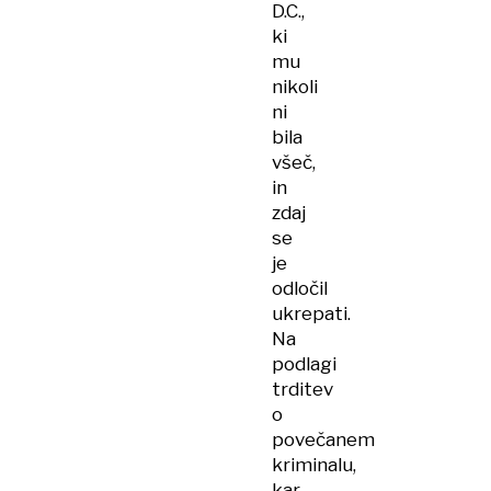
D.C.,
ki
mu
nikoli
ni
bila
všeč,
in
zdaj
se
je
odločil
ukrepati.
Na
podlagi
trditev
o
povečanem
kriminalu,
kar