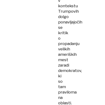
v
kontekstu
Trumpovih
dolgo
ponavljajočih
se
kritik
o
propadanju
velikih
ameriških
mest
zaradi
demokratov,
ki
so
tam
praviloma
na
oblasti.