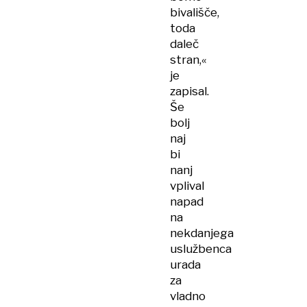
bivališče,
toda
daleč
stran,«
je
zapisal.
Še
bolj
naj
bi
nanj
vplival
napad
na
nekdanjega
uslužbenca
urada
za
vladno