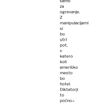
samo
za
ogrevanje.
Z
manipulacijami
si
bo
utrl
pot,
v
katero
koli
ameriško
mesto
bo
hotel.
Diktatorji
to
počno.«