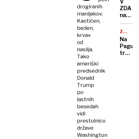
Rusiji
V
vozil
RUSIJA
drogiranih
ZDA
za
manijakov.
napačn
urgen
Kaotičen,
razume
zdravn
beden,
kaj
ZAPRTA
krvav
Putin
CESTA
Na
od
ponuja
Pagu
nasilja.
trčila
Tako
tovorn
ameriški
in
predsednik
kombi
Donald
s
Trump
sloven
po
registr
lastnih
trije
besedah
poškod
vidi
prestolnico
države
Washington