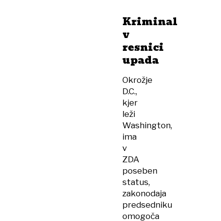
Kriminal
v
resnici
upada
Okrožje
D.C.,
kjer
leži
Washington,
ima
v
ZDA
poseben
status,
zakonodaja
predsedniku
omogoča