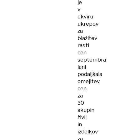
je
v
okviru
ukrepov
za
blažitev
rasti
cen
septembra
lani
podaljšala
omejitev
cen
za
30
skupin
živil
in
izdelkov
za