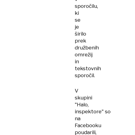
sporočilu,
ki
se
je
širilo
prek
družbenih
omrežij
in
tekstovnih
sporočil.
V
skupini
"Halo,
inspektore" so
na
Facebooku
poudarili,