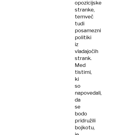
opozicijske
stranke,
temveč
tudi
posamezni
politiki
iz
vladajočih
strank.
Med
tistimi,
ki
so
napovedali,
da
se
bodo
pridružili
bojkotu,
je