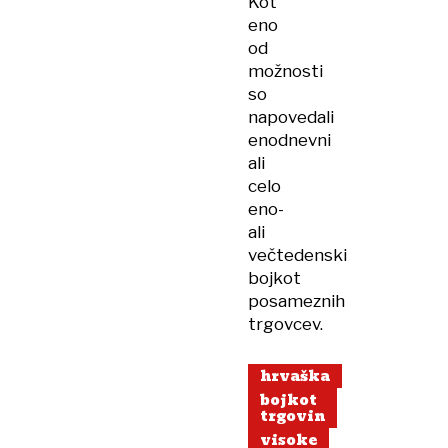
Kot
eno
od
možnosti
so
napovedali
enodnevni
ali
celo
eno-
ali
večtedenski
bojkot
posameznih
trgovcev.
hrvaška
bojkot
trgovin
visoke