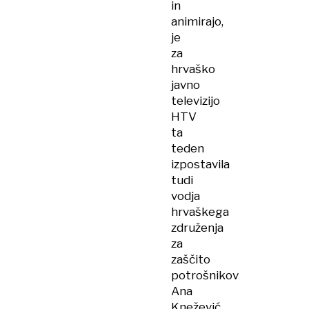
in
animirajo,
je
za
hrvaško
javno
televizijo
HTV
ta
teden
izpostavila
tudi
vodja
hrvaškega
združenja
za
zaščito
potrošnikov
Ana
Knežević,