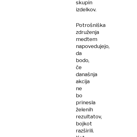
skupin
izdelkov.
Potrošniška
združenja
medtem
napovedujejo,
da
bodo,
če
današnja
akcija
ne
bo
prinesla
želenih
rezultatov,
bojkot
razširili.