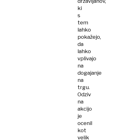
državljanov,
ki
s
tem
lahko
pokažejo,
da
lahko
vplivajo
na
dogajanje
na
trgu.
Odziv
na
akcijo
je
ocenil
kot
velik