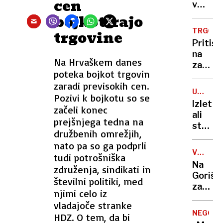
cen
med:
v
Molk
pižami,
bojkotirajo
uprave
Blagne
TRGOVI
trgovine
zavede
se je
Pritisk
kupce
skoraj
na
slekla,
Na Hrvaškem danes
zaposl
je
poteka bojkot trgovin
se
Pestne
zaradi previsokih cen.
poveču
Elvisov
UNIVER
Pozivi k bojkotu so se
trgovc
V
sorodn
Izlet
začeli konec
bi
LJUBLJA
ali
izkorist
prejšnjega tedna na
strate
upokoj
družbenih omrežjih,
povezo
nato pa so ga podprli
Sloven
V
tudi potrošniška
delega
NOČNE
Na
združenja, sindikati in
v
KLUBU
Goriš
številni politiki, med
Ruandi
za
njimi celo iz
prostit
vladajoče stranke
zlorablj
NEGOTO
HDZ. O tem, da bi
Ukrajin