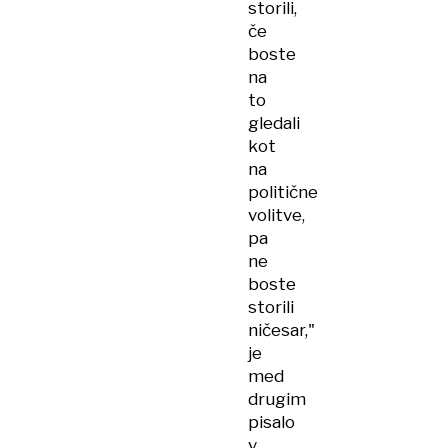
storili,
če
boste
na
to
gledali
kot
na
politične
volitve,
pa
ne
boste
storili
ničesar,"
je
med
drugim
pisalo
v