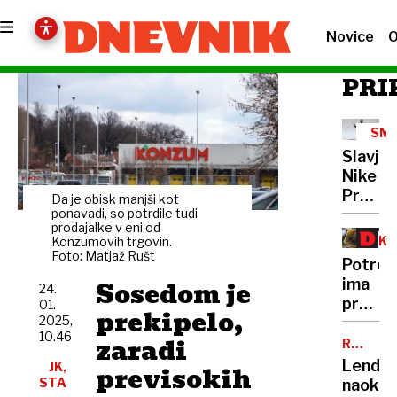
Novice
O
PRI
SMU
SKO
Slavje
Nike
Prevc!
Da je obisk manjši kot
"V
ponavadi, so potrdile tudi
prodajalke v eni od
finalu
EKO
Konzumovih trgovin.
sem
Foto: Matjaž Rušt
ME
Potroš
naredil
Sosedom je
ima
24.
res
pravic
01.
dober
prekipelo,
2025,
vedeti,
skok"
10.46
zaradi
od
RUMENE
NOVICE
kod
Lender
JK,
previsokih
je
STA
naokoli