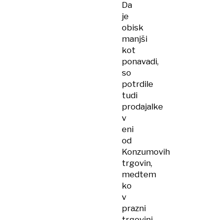
Da
je
obisk
manjši
kot
ponavadi,
so
potrdile
tudi
prodajalke
v
eni
od
Konzumovih
trgovin,
medtem
ko
v
prazni
trgovini