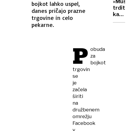
»Musk
bojkot lahko uspel,
Kolumb
trditve
danes pričajo prazne
Brazil
kažejo
trgovine in celo
…
presen
pekarne.
nepozn
ekonom
in
P
politik
obuda
za
bojkot
trgovin
se
je
začela
širiti
na
družbenem
omrežju
Facebook
v