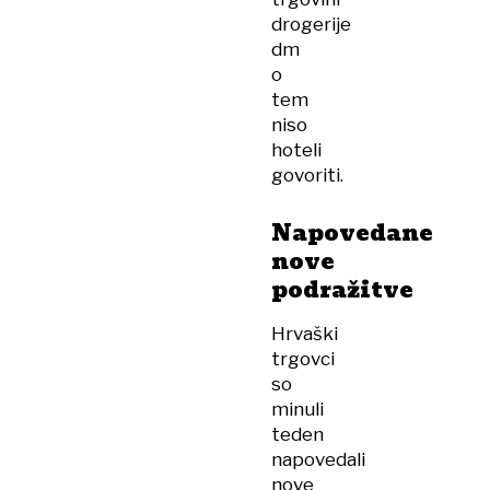
drogerije
dm
o
tem
niso
hoteli
govoriti.
Napovedane
nove
podražitve
Hrvaški
trgovci
so
minuli
teden
napovedali
nove