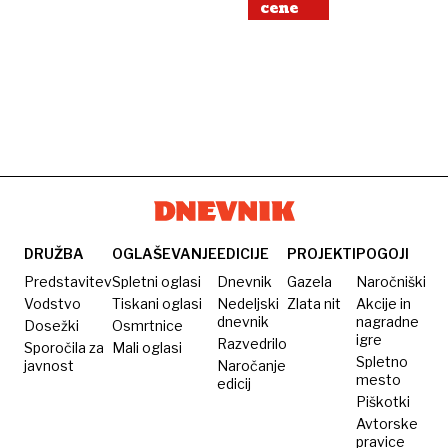
cene
DRUŽBA
OGLAŠEVANJE
EDICIJE
PROJEKTI
POGOJI
Predstavitev
Spletni oglasi
Dnevnik
Gazela
Naročniški
Vodstvo
Tiskani oglasi
Nedeljski
Zlata nit
Akcije in
dnevnik
nagradne
Dosežki
Osmrtnice
igre
Razvedrilo
Sporočila za
Mali oglasi
Spletno
javnost
Naročanje
mesto
edicij
Piškotki
Avtorske
pravice