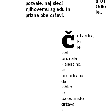
(FOTO)
pozvale, naj sledi
in
Odloml
njihovemu zgledu in
republ
ledeni
prizna obe državi.
danes
delno
uničil
Č
vas
etverica,
v
ki
Švici
je
lani
priznala
Palestino,
je
prepričana,
da
lahko
le
palestinska
država
z