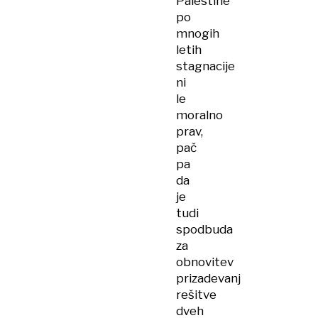
Palestine
po
mnogih
letih
stagnacije
ni
le
moralno
prav,
pač
pa
da
je
tudi
spodbuda
za
obnovitev
prizadevanj
rešitve
dveh