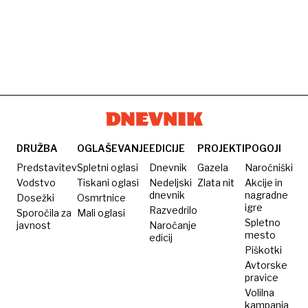
DRUŽBA
OGLAŠEVANJE
EDICIJE
PROJEKTI
POGOJI
Predstavitev
Spletni oglasi
Dnevnik
Gazela
Naročniški
Vodstvo
Tiskani oglasi
Nedeljski
Zlata nit
Akcije in
dnevnik
nagradne
Dosežki
Osmrtnice
igre
Razvedrilo
Sporočila za
Mali oglasi
Spletno
javnost
Naročanje
mesto
edicij
Piškotki
Avtorske
pravice
Volilna
kampanja