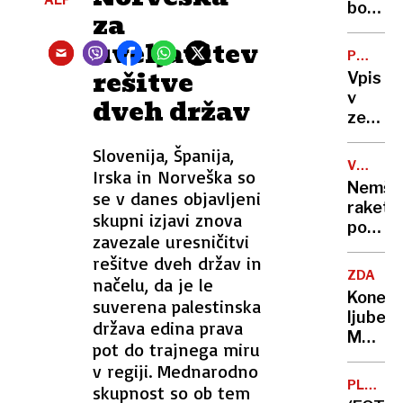
raket
bolje
za
zrak-
spati
uveljavitev
zrak?
na
PRAVNI
boku?
rešitve
NASVET
Vpis
v
dveh držav
zemlji
knjigo:
Slovenija, Španija,
Babica
VOJNA
Irska in Norveška so
želela
V
Nemšk
se v danes objavljeni
pomag
UKRAJIN
raketn
vnuku
skupni izjavi znova
pomoč
in
zavezale uresničitvi
Kijevu
trčila
rešitve dveh držav in
ob
ZDA
načelu, da je le
birokra
Konec
suverena palestinska
ljubezn
država edina prava
Musk
pot do trajnega miru
kritiče
v regiji. Mednarodno
do
PLAZ
skupnost so ob tem
Trump
LEDU