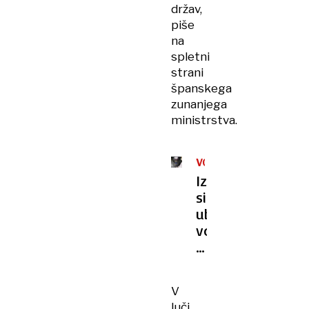
držav,
piše
na
spletni
strani
španskega
zunanjega
ministrstva.
VOJNA
V
Izraelske
GAZI
sile
ubile
vodjo
Hamasa
v
Gazi
V
luči