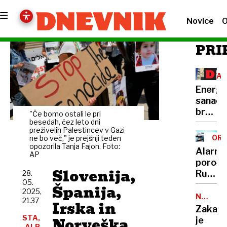
Novice
O
PRI
VA
Energe
sanaci
brez
"Če bomo ostali le pri
protip
besedah, čez leto dni
preživelih Palestincev v Gazi
so
ORO
ne bo več," je prejšnji teden
zamuj
opozorila Tanja Fajon. Foto:
Alarma
AP
prilož
poročil
Slovenija,
Rusija
28.
05.
tik
Španija,
2025,
pred
NOČNI
21.37
Irska in
POČITE
razvoj
Zakaj
jedrsk
STA,
Norveška
je
ALP