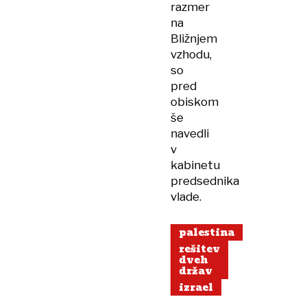
razmer
na
Bližnjem
vzhodu,
so
pred
obiskom
še
navedli
v
kabinetu
predsednika
vlade.
palestina
rešitev
dveh
držav
izrael