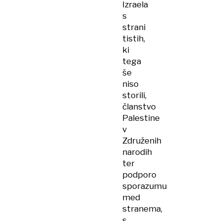
Izraela
s
strani
tistih,
ki
tega
še
niso
storili,
članstvo
Palestine
v
Združenih
narodih
ter
podporo
sporazumu
med
stranema,
s