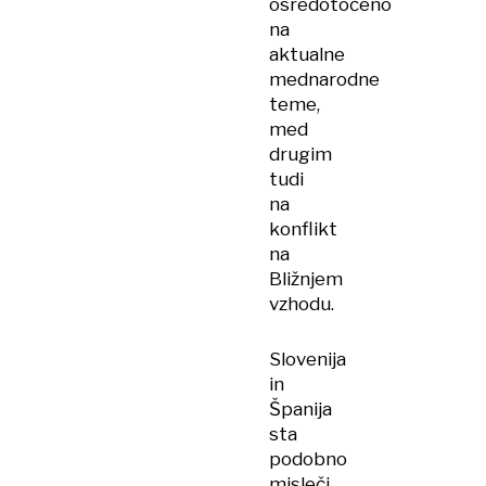
osredotočeno
na
aktualne
mednarodne
teme,
med
drugim
tudi
na
konflikt
na
Bližnjem
vzhodu.
Slovenija
in
Španija
sta
podobno
misleči