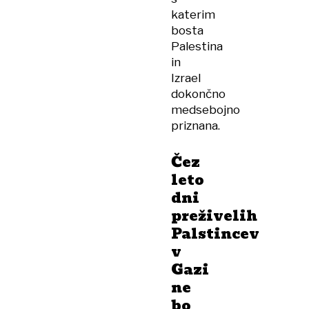
katerim
bosta
Palestina
in
Izrael
dokončno
medsebojno
priznana.
Čez
leto
dni
preživelih
Palstincev
v
Gazi
ne
bo