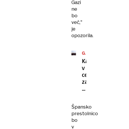
Gazi
ne
bo
več,"
je
opozorila.
GAZA
Kaos
v
centru
za
razdeljevanje
pomoči
sestradanim
Špansko
Palestincem
prestolnico
bo
v