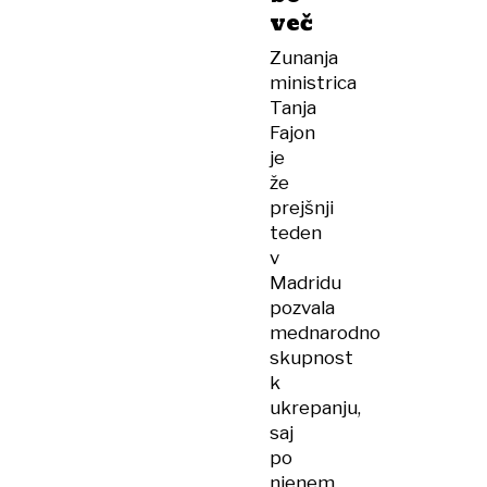
več
Zunanja
ministrica
Tanja
Fajon
je
že
prejšnji
teden
v
Madridu
pozvala
mednarodno
skupnost
k
ukrepanju,
saj
po
njenem