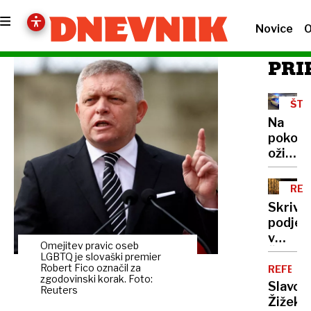
Novice
O
PRI
ŠTE
SEK
Na
pokopa
oživljal
žalujoč
rešil​
REG
ca
POD
Skriva
pa ni
podjeti
in ni
v
bilo
Omejitev pravic oseb
Švici
LGBTQ je slovaški premier
je
Robert Fico označil za
REFERE
zgodovinski korak. Foto:
odklen
Slavoj
Reuters
Žižek