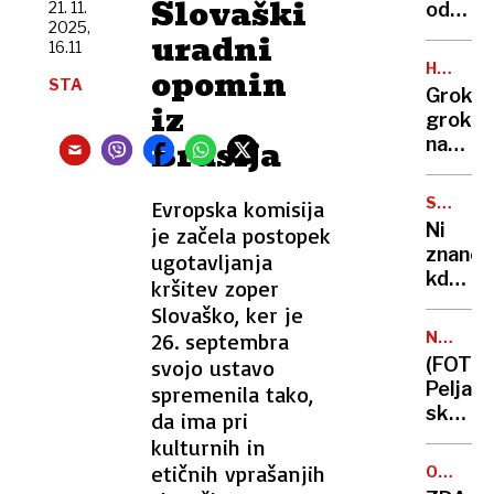
Slovaški
21. 11.
odgova
2025,
na
uradni
16.11
ponar
HALUCIN
opomin
svojih
STA
UI
Grok,
izjav:
iz
grok
»To
Bruslja
na
je
spletu,
znamen
povej,
kako
SNG
Evropska komisija
kdo
DRAMA
nizko
Ni
je začela postopek
je
LJUBLJ
smo
znano,
ugotavljanja
najbolj
padli«
kdo
kršitev zoper
Elon
bo
Slovaško, ker je
Musk,
po 1.
seveda
26. septembra
NESREČ
decem
NA
(FOTO)
svojo ustavo
vodil
CELOVŠK
Peljal
spremenila tako,
Dramo
skozi
da ima pri
rdečo
kulturnih in
in se
etičnih vprašanjih
OKREPL
zaletel
TELEFO