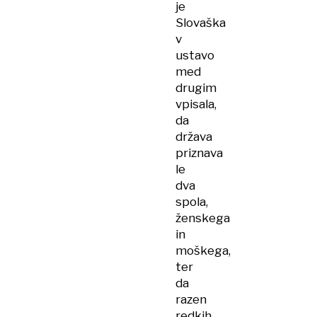
je
Slovaška
v
ustavo
med
drugim
vpisala,
da
država
priznava
le
dva
spola,
ženskega
in
moškega,
ter
da
razen
redkih