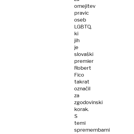
omejitev
pravic
oseb
LGBTQ,
ki
jih
je
slovaški
premier
Robert
Fico
takrat
označil
za
zgodovinski
korak.
S
temi
spremembami