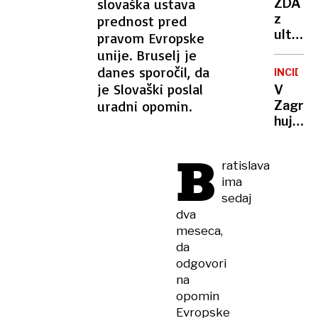
slovaška ustava
ZDA
vozilo
DIPLOM
z
prednost pred
odbilo
ultima
pravom Evropske
v
Ukrajin
unije. Bruselj je
pešca,
Podpiš
danes sporočil, da
ki je
INCIDE
okvirni
je Slovaški poslal
huje
V
načrt
poškod
uradni opomin.
Zagre
ali
huje
pa …
poškod
B
74-
ratislava
letno
ima
Sloven
sedaj
dva
meseca,
da
odgovori
na
opomin
Evropske