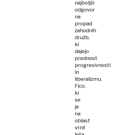
najboljši
odgovor
na
propad
zahodnih
družb,
ki
dajejo
prednost
progresivnosti
in
liberalizmu.
Fico,
ki
se
je
na
oblast
vrnil
leta