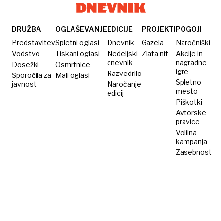
DRUŽBA
OGLAŠEVANJE
EDICIJE
PROJEKTI
POGOJI
Predstavitev
Spletni oglasi
Dnevnik
Gazela
Naročniški
Vodstvo
Tiskani oglasi
Nedeljski
Zlata nit
Akcije in
dnevnik
nagradne
Dosežki
Osmrtnice
igre
Razvedrilo
Sporočila za
Mali oglasi
Spletno
javnost
Naročanje
mesto
edicij
Piškotki
Avtorske
pravice
Volilna
kampanja
Zasebnost