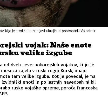
, ki jo je pred časom objavil ukrajinski predsednik Volodimir
ejski vojak: Naše enote
ursku velike izgube
 od dveh severnokorejskih vojakov, ki ju je
 meseca zajela v ruski regiji Kursk, imajo
ote tam velike izgube. Kot je povedal, je na
 izvidniški enoti in po lastnih navedbah ni bil
orabo ruske vojaške opreme, poroča francoska
AFP.