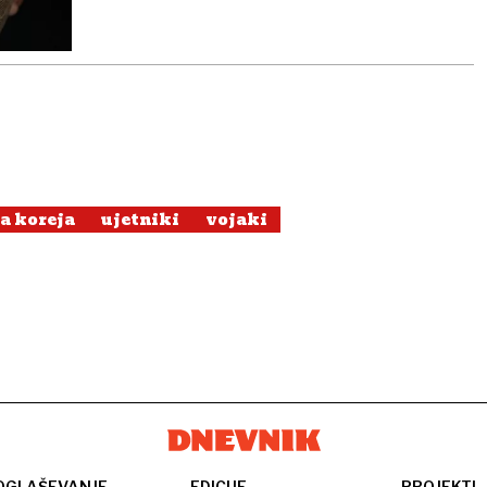
a koreja
ujetniki
vojaki
OGLAŠEVANJE
EDICIJE
PROJEKTI