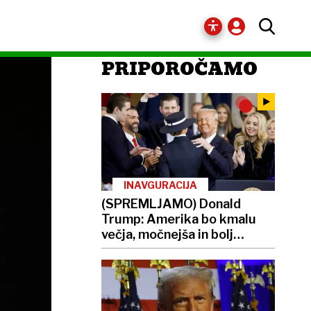
PRIPOROČAMO
INAVGURACIJA
(SPREMLJAMO) Donald
Trump: Amerika bo kmalu
večja, močnejša in bolj
izjemna, kot kdajkoli prej