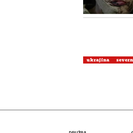
ukrajina
severn
DRUŽBA