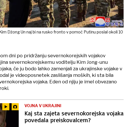
Kim Džong Un naj bi na rusko fronto v pomoč Putinu poslal okoli 10
nom dni po pridržanju severnokorejskih vojakov
ajina severnokorejskemu voditelju Kim Jong-unu
vojaka, če ju bodo lahko zamenjali za ukrajinske vojake v
dal je videoposnetek zaslišanja moških, ki sta bila
vernokorejska vojaka. Eden od njiju je imel obvezano
roki.
VOJNA V UKRAJINI
Kaj sta zajeta severnokorejska vojaka
povedala preiskovalcem?