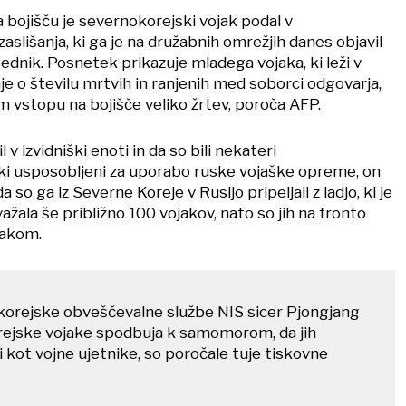
a bojišču je severnokorejski vojak podal v
slišanja, ki ga je na družabnih omrežjih danes objavil
ednik. Posnetek prikazuje mladega vojaka, ki leži v
nje o številu mrtvih in ranjenih med soborci odgovarja,
m vstopu na bojišče veliko žrtev, poroča AFP.
l v izvidniški enoti in da so bili nekateri
ki usposobljeni za uporabo ruske vojaške opreme, on
a so ga iz Severne Koreje v Rusijo pripeljali z ladjo, ki je
ažala še približno 100 vojakov, nato so jih na fronto
lakom.
orejske obveščevalne službe NIS sicer Pjongjang
rejske vojake spodbuja k samomorom, da jih
li kot vojne ujetnike, so poročale tuje tiskovne