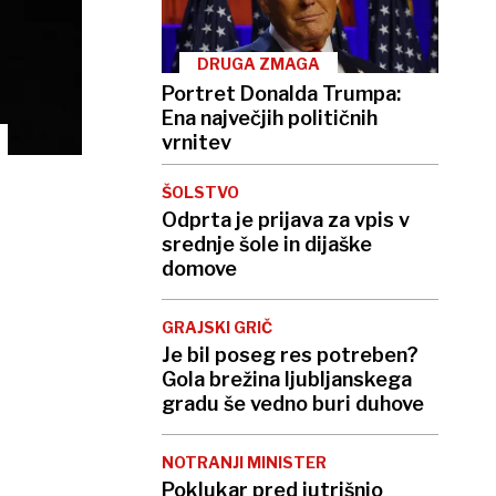
DRUGA ZMAGA
Portret Donalda Trumpa:
Ena največjih političnih
vrnitev
ŠOLSTVO
Odprta je prijava za vpis v
srednje šole in dijaške
domove
GRAJSKI GRIČ
Je bil poseg res potreben?
Gola brežina ljubljanskega
gradu še vedno buri duhove
NOTRANJI MINISTER
Poklukar pred jutrišnjo