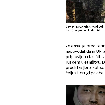
Severnokorejski voditelj 
tisoč vojakov. Foto: AP
Zelenski je pred ted
napovedal, da je Ukr
pripravljena izročiti 
ruskem ujetništvu. Do
predstavljena kot se
čeljust, drugi pa obe 