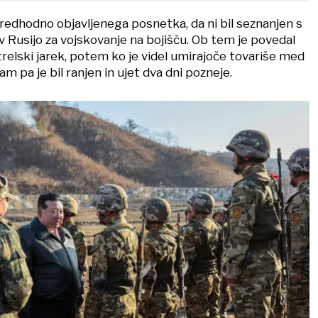
 predhodno objavljenega posnetka, da ni bil seznanjen s
 v Rusijo za vojskovanje na bojišču. Ob tem je povedal
 strelski jarek, potem ko je videl umirajoče tovariše med
sam pa je bil ranjen in ujet dva dni pozneje.