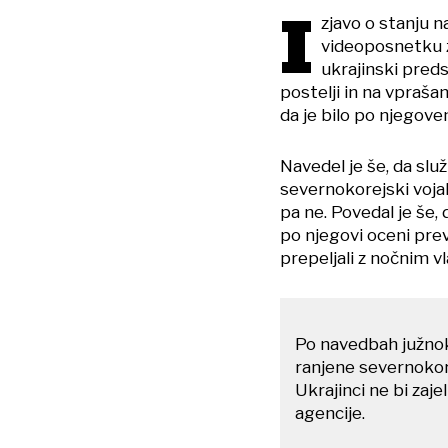
I
zjavo o stanju n
videoposnetku za
ukrajinski preds
postelji in na vpraša
da je bilo po njegove
Navedel je še, da služi
severnokorejski voja
pa ne. Povedal je še, d
po njegovi oceni prev
prepeljali z nočnim v
Po navedbah južnok
ranjene severnoko
Ukrajinci ne bi zaje
agencije.