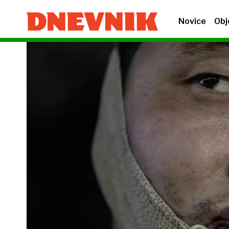
Novice
Obj