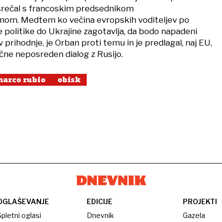
rečal s francoskim predsednikom
m. Medtem ko večina evropskih voditeljev po
olitike do Ukrajine zagotavlja, da bodo napadeni
v prihodnje, je Orban proti temu in je predlagal, naj EU,
ne neposreden dialog z Rusijo.
arco rubio
obisk
OGLAŠEVANJE
EDICIJE
PROJEKTI
pletni oglasi
Dnevnik
Gazela