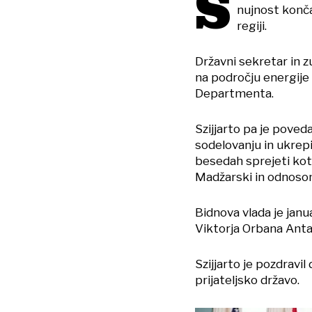
S
nujnost končan
regiji.
Državni sekretar in 
na področju energije
Departmenta.
Szijjarto pa je pove
sodelovanju in ukrepi
besedah sprejeti ko
Madžarski in odnoso
Bidnova vlada je janu
Viktorja Orbana Anta
Szijjarto je pozdrav
prijateljsko državo.