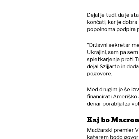
Dejal je tudi, da je s
končati, kar je dobra
popolnoma podpira p
"Državni sekretar me
Ukrajini, sam pa sem
spletkarjenje proti 
dejal Szijjarto in do
pogovore.
Med drugim je še izr
financirati Ameriško 
denar porabljal za vp
Kaj bo Macron
Madžarski premier Vi
katerem bodo govorili