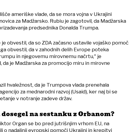
tališče ameriške vlade, da se mora vojna v Ukrajini
 novica za Madžarsko. Rubiu je zagotovil, da Madžarska
rizadevanja predsednika Donalda Trumpa.
 je obvestil, da so ZDA začasno ustavile vojaško pomoč
 ga obvestil, da v zahodnih delih Evrope poteka
Trumpu in njegovemu mirovnemu načrtu," je
dal, da je Madžarska za promocijo miru in mirovne
azil hvaležnost, da je Trumpova vlada prenehala
agencijo za mednarodni razvoj (Usaid), ker naj bi se
letanje v notranje zadeve držav.
 dosegel na sestanku z Orbanom?
ktor Organ se bo pred jutrišnjim vrhom EU, na
 o nadaljnji evropski pomoči Ukrajini in krepitvi