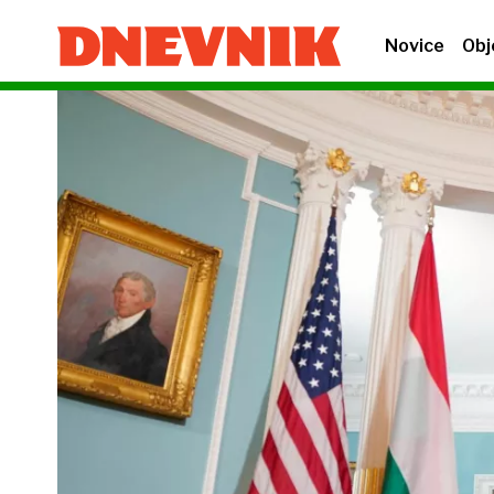
Novice
Obj