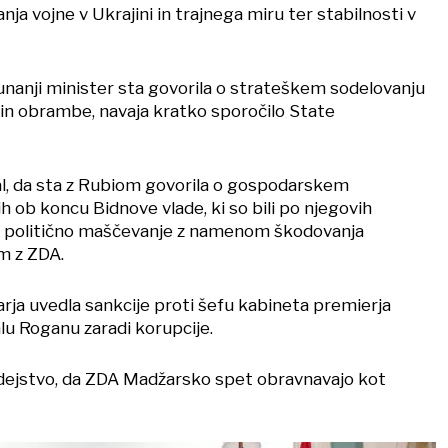
ja vojne v Ukrajini in trajnega miru ter stabilnosti v
zunanji minister sta govorila o strateškem sodelovanju
 in obrambe, navaja kratko sporočilo State
dal, da sta z Rubiom govorila o gospodarskem
h ob koncu Bidnove vlade, ki so bili po njegovih
t politično maščevanje z namenom škodovanja
m z ZDA.
arja uvedla sankcije proti šefu kabineta premierja
lu Roganu zaradi korupcije.
il dejstvo, da ZDA Madžarsko spet obravnavajo kot