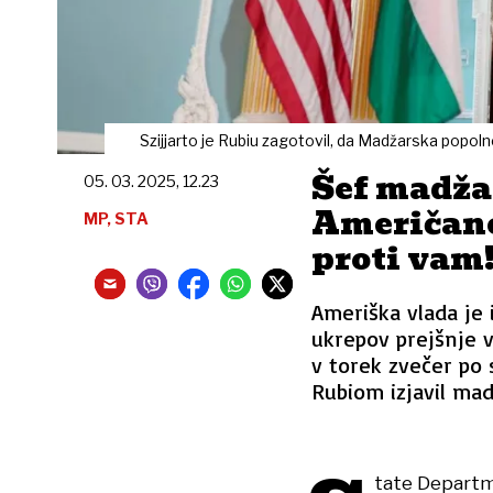
Szijjarto je Rubiu zagotovil, da Madžarska popo
Šef madža
05. 03. 2025, 12.23
Američano
MP, STA
proti vam
Ameriška vlada je 
ukrepov prejšnje v
v torek zvečer po
Rubiom izjavil mad
tate Departme