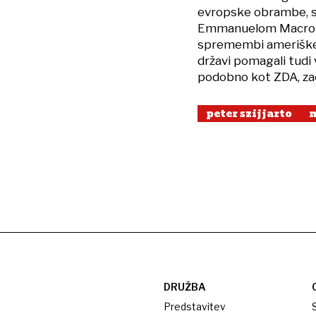
evropske obrambe, s
Emmanuelom Macrono
spremembi ameriške p
državi pomagali tudi 
podobno kot ZDA, zač
peter szijjarto
m
DRUŽBA
Predstavitev
S