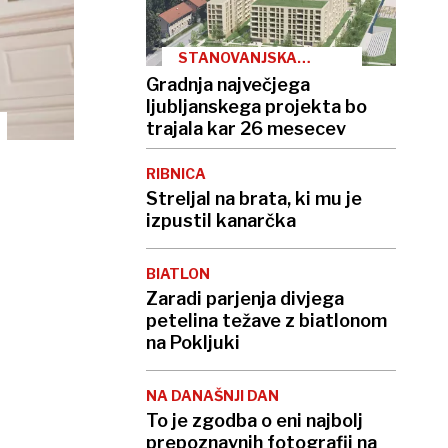
STANOVANJSKA
SOSESKA
Gradnja največjega
ljubljanskega projekta bo
trajala kar 26 mesecev
RIBNICA
Streljal na brata, ki mu je
izpustil kanarčka
BIATLON
Zaradi parjenja divjega
petelina težave z biatlonom
na Pokljuki
NA DANAŠNJI DAN
To je zgodba o eni najbolj
prepoznavnih fotografij na