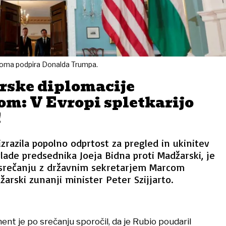
lnoma podpira Donalda Trumpa.
rske diplomacije
m: V Evropi spletkarijo
!
izrazila popolno odprtost za pregled in ukinitev
lade predsednika Joeja Bidna proti Madžarski, je
 srečanju z državnim sekretarjem Marcom
žarski zunanji minister Peter Szijjarto.
nt je po srečanju sporočil, da je Rubio poudaril