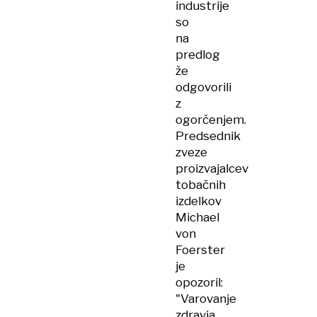
industrije
so
na
predlog
že
odgovorili
z
ogorčenjem.
Predsednik
zveze
proizvajalcev
tobačnih
izdelkov
Michael
von
Foerster
je
opozoril:
"Varovanje
zdravja