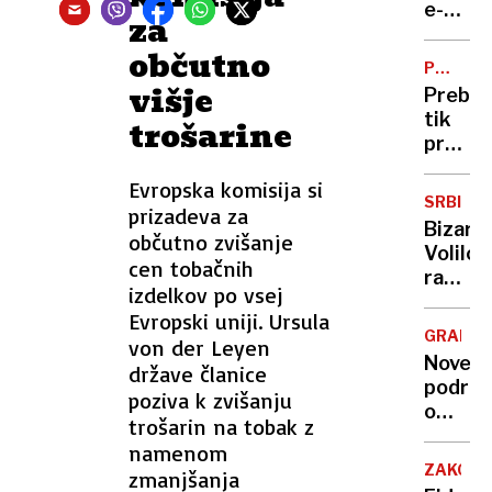
krovu
e-
za
letala,
oskrbe
občutno
žrtve
ne
POLITIČ
tudi
bodo
višje
PARKET
Prebili
med
prekini
tik
trošarine
ljudmi
pred
na
odločit
tleh
Evropska komisija si
To
SRBIJA
prizadeva za
ne bi
Bizarno
občutno zvišanje
bila
Volilci
še
cen tobačnih
razjarj
ena
izdelkov po vsej
ker
strank
Evropski uniji. Ursula
za
enega
GRADEC
von der Leyen
svoj
imena
Nove
države članice
glas
podrob
poziva k zvišanju
niso
o
dobili
trošarin na tobak z
napada
obljub
namenom
Živel
plačila
ZAKONO
zmanjšanja
je v