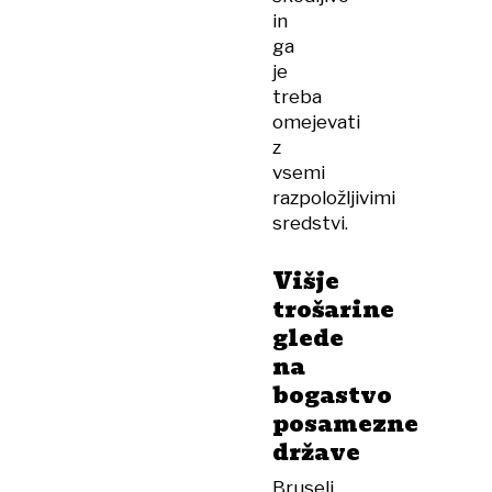
in
ga
je
treba
omejevati
z
vsemi
razpoložljivimi
sredstvi.
Višje
trošarine
glede
na
bogastvo
posamezne
države
Bruselj