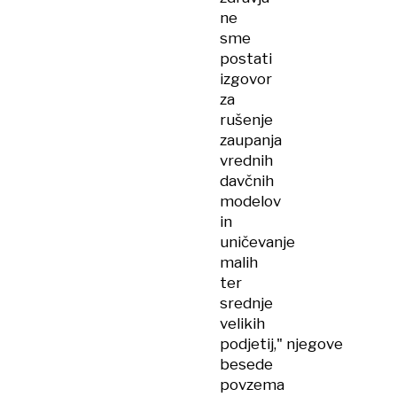
ne
sme
postati
izgovor
za
rušenje
zaupanja
vrednih
davčnih
modelov
in
uničevanje
malih
ter
srednje
velikih
podjetij," njegove
besede
povzema