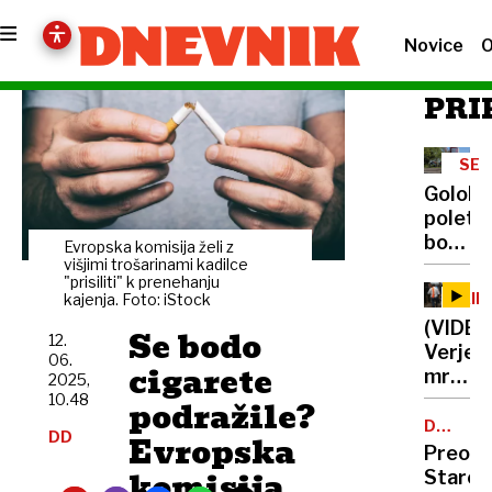
Novice
O
PRI
SEJ
VLA
Golobo
poletni
bonbon
Evropska komisija želi z
Za
višjimi trošarinami kadilce
"prisiliti" k prenehanju
pol
AIR
kajenja. Foto: iStock
leta
IND
(VIDEO
Se bodo
znižali
12.
Verjet
06.
tudi
cigarete
mrtvih
2025,
cene
vseh
10.48
podražile?
goriva
242
DOLGOT
na
DD
Evropska
OSKRBA
oseb
Preobr
avtoce
na
komisija
Starej