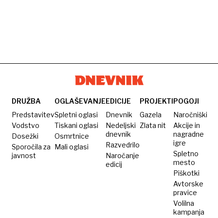
DRUŽBA
OGLAŠEVANJE
EDICIJE
PROJEKTI
POGOJI
Predstavitev
Spletni oglasi
Dnevnik
Gazela
Naročniški
Vodstvo
Tiskani oglasi
Nedeljski
Zlata nit
Akcije in
dnevnik
nagradne
Dosežki
Osmrtnice
igre
Razvedrilo
Sporočila za
Mali oglasi
Spletno
javnost
Naročanje
mesto
edicij
Piškotki
Avtorske
pravice
Volilna
kampanja