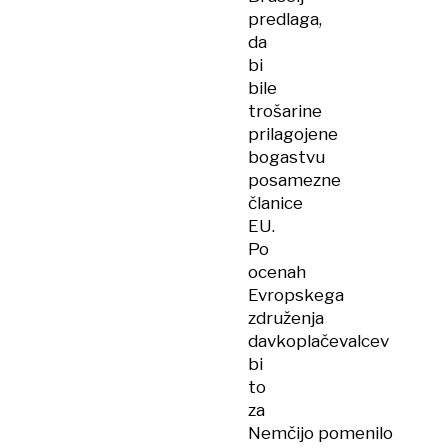
predlaga,
da
bi
bile
trošarine
prilagojene
bogastvu
posamezne
članice
EU.
Po
ocenah
Evropskega
združenja
davkoplačevalcev
bi
to
za
Nemčijo pomenilo