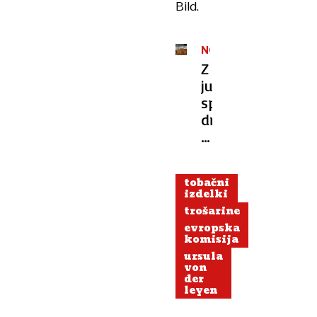
Bild.
NOVA
UREDBA
Z
junijem
spet
dražji
tobačni
izdelki
in
tobačni
alkoholne
izdelki
pijače
trošarine
evropska
komisija
ursula
von
der
leyen