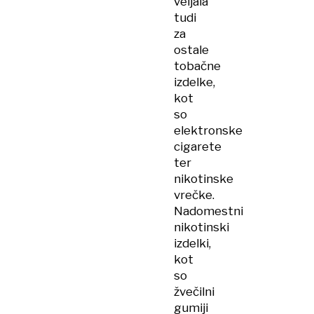
veljala
tudi
za
ostale
tobačne
izdelke,
kot
so
elektronske
cigarete
ter
nikotinske
vrečke.
Nadomestni
nikotinski
izdelki,
kot
so
žvečilni
gumiji