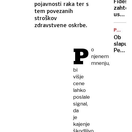
Fides
pojavnosti raka ter s
svetu
zahtev
tem povezanih
video
ustavn
stroškov
iger
presoj
zdravstvene oskrbe.
zdravs
PROMET
reform
REŽIM
Ob
Čemu
slapu
P
se
o
Peričn
upiraj
njenem
prepov
mnenju,
parkira
bi
višje
cene
lahko
poslale
signal,
da
je
kajenje
škodljivo