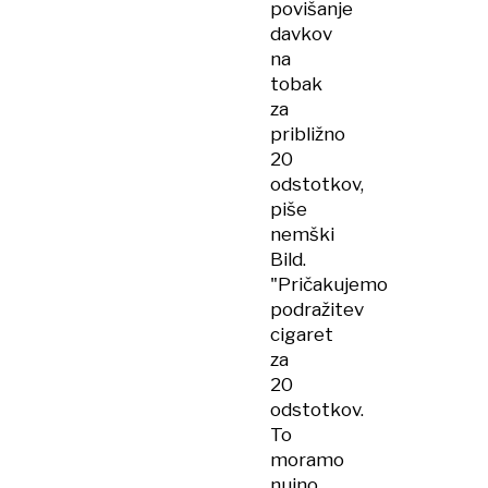
povišanje
davkov
na
tobak
za
približno
20
odstotkov,
piše
nemški
Bild.
"Pričakujemo
podražitev
cigaret
za
20
odstotkov.
To
moramo
nujno