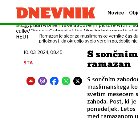
Novice
Obj
Ramazan je sicer za muslimanske vernike čas duho
priložnost, da okrepijo svojo vero in poglobijo nj
S sončnim
10. 03. 2024, 08.45
ramazan
STA
S sončnim zahodom
muslimanskega kole
svetim mesecem se
zahoda. Post, ki je
ponedeljek. Letos
med ramazanom uti