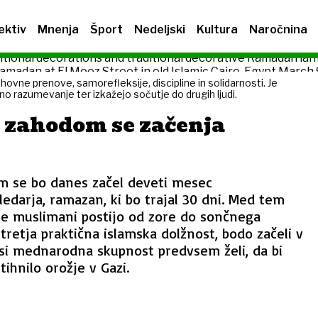
ektiv
Mnenja
Šport
Nedeljski
Kultura
Naročnina
vne prenove, samorefleksije, discipline in solidarnosti. Je
eno razumevanje ter izkažejo sočutje do drugih ljudi.
 zahodom se začenja
 se bo danes začel deveti mesec
darja, ramazan, ki bo trajal 30 dni. Med tem
 muslimani postijo od zore do sončnega
 tretja praktična islamska dolžnost, bodo začeli v
 si mednarodna skupnost predvsem želi, da bi
hnilo orožje v Gazi.