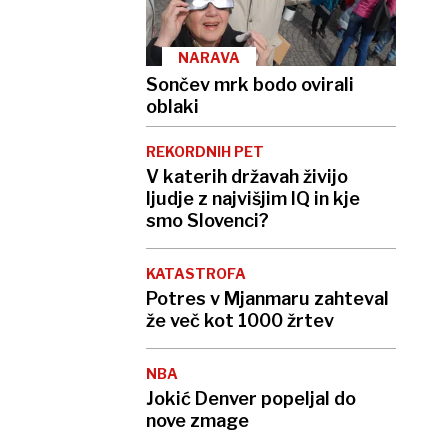
NARAVA
Sončev mrk bodo ovirali
oblaki
REKORDNIH PET
V katerih državah živijo
ljudje z najvišjim IQ in kje
smo Slovenci?
KATASTROFA
Potres v Mjanmaru zahteval
že več kot 1000 žrtev
NBA
Jokić Denver popeljal do
nove zmage