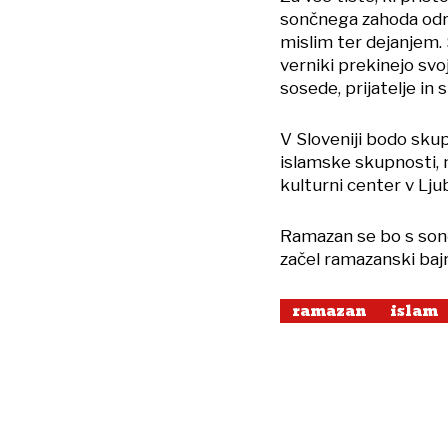
sončnega zahoda odre
mislim ter dejanjem. 
verniki prekinejo svo
sosede, prijatelje in 
V Sloveniji bodo sku
islamske skupnosti, 
kulturni center v Ljub
Ramazan se bo s sonč
začel ramazanski baj
ramazan
islam