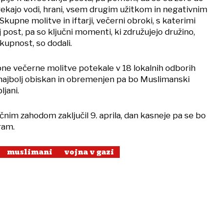
kajo vodi, hrani, vsem drugim užitkom in negativnim
Skupne molitve in iftarji, večerni obroki, s katerimi
j post, pa so ključni momenti, ki združujejo družino,
skupnost, so dodali.
pne večerne molitve potekale v 18 lokalnih odborih
najbolj obiskan in obremenjen pa bo Muslimanski
ljani.
nim zahodom zaključil 9. aprila, dan kasneje pa se bo
ram.
muslimani
vojna v gazi