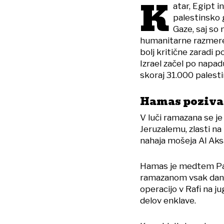
K
atar, Egipt i
palestinsko 
Gaze, saj so
humanitarne razmere 
bolj kritične zaradi p
Izrael začel po napad
skoraj 31.000 palestin
Hamas poziva
V luči ramazana se j
Jeruzalemu, zlasti na
nahaja mošeja Al Aksa
Hamas je medtem Pal
ramazanom vsak dan i
operacijo v Rafi na ju
delov enklave.