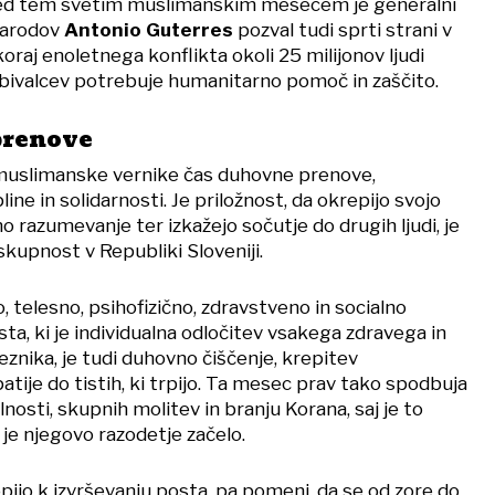
med tem svetim muslimanskim mesecem je generalni
narodov
Antonio Guterres
pozval tudi sprti strani v
koraj enoletnega konflikta okoli 25 milijonov ljudi
bivalcev potrebuje humanitarno pomoč in zaščito.
prenove
 muslimanske vernike čas duhovne prenove,
line in solidarnosti. Je priložnost, da okrepijo svojo
no razumevanje ter izkažejo sočutje do drugih ljudi, je
skupnost v Republiki Sloveniji.
telesno, psihofizično, zdravstveno in socialno
a, ki je individualna odločitev vsakega zdravega in
nika, je tudi duhovno čiščenje, krepitev
ije do tistih, ki trpijo. Ta mesec prav tako spodbuja
osti, skupnih molitev in branju Korana, saj je to
je njegovo razodetje začelo.
topijo k izvrševanju posta, pa pomeni, da se od zore do