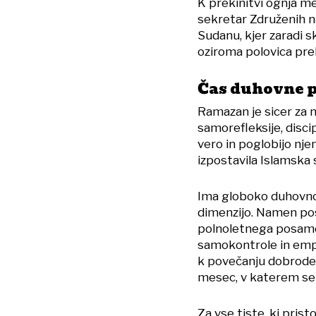
K prekinitvi ognja 
sekretar Združenih 
Sudanu, kjer zaradi s
oziroma polovica pre
Čas duhovne 
Ramazan je sicer za
samorefleksije, discip
vero in poglobijo nje
izpostavila Islamska 
Ima globoko duhovno, 
dimenzijo. Namen post
polnoletnega posamez
samokontrole in empat
k povečanju dobrodeln
mesec, v katerem se 
Za vse tiste, ki pris