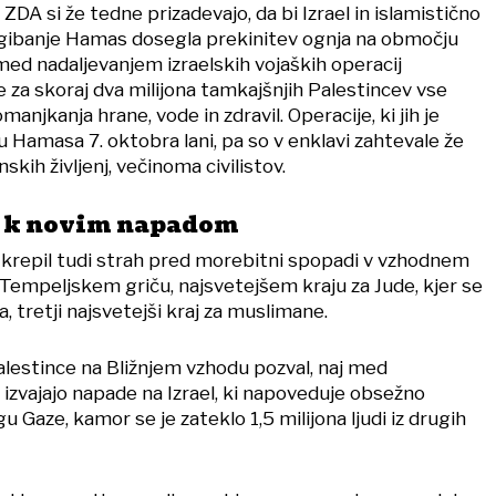
n ZDA si že tedne prizadevajo, da bi Izrael in islamistično
gibanje Hamas dosegla prekinitev ognja na območju
 med nadaljevanjem izraelskih vojaških operacij
za skoraj dva milijona tamkajšnjih Palestincev vse
omanjkanja hrane, vode in zdravil. Operacije, ki jih je
u Hamasa 7. oktobra lani, pa so v enklavi zahtevale že
skih življenj, večinoma civilistov.
 k novim napadom
e krepil tudi strah pred morebitni spopadi v vzhodnem
 Tempeljskem griču, najsvetejšem kraju za Jude, kjer se
, tretji najsvetejši kraj za muslimane.
estince na Bližnjem vzhodu pozval, naj med
zvajajo napade na Izrael, ki napoveduje obsežno
gu Gaze, kamor se je zateklo 1,5 milijona ljudi iz drugih