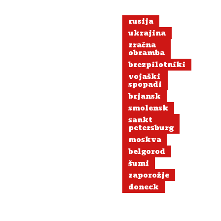
poljski
zračni
rusija
prostor:
ukrajina
Kaj
zračna
se
obramba
dogaja
brezpilotniki
z
vojaški
Rusijo?
spopadi
brjansk
smolensk
sankt
petersburg
moskva
belgorod
šumi
zaporožje
doneck