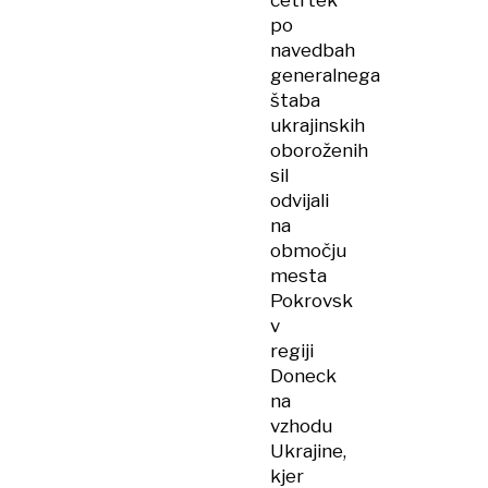
četrtek
po
navedbah
generalnega
štaba
ukrajinskih
oboroženih
sil
odvijali
na
območju
mesta
Pokrovsk
v
regiji
Doneck
na
vzhodu
Ukrajine,
kjer