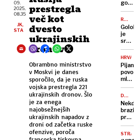
gor
09.
prestregla
2025,
pa bl
08.35
več kot
mau':
RUMENE
intimni
JK,
NOVICE
dvesto
Golob
del
STA
je
ukrajinskih
življen
srečen
naših
dronov
Klakoč
predni
kuje
HRVAŠK
poročn
Obrambno ministrstvo
Pijan
maščev
v Moskvi je danes
povozil
Bor
sporočilo, da je ruska
mlado
Zuljan
družino
vojska prestregla 221
še ni
mama
ukrajinskih dronov. Šlo
ločen
DRŽAVN
umrla,
je za enega
UDAR
Nekdan
štirile
najobsežnejših
brazils
postal
ukrajinskih napadov z
predse
invalid
droni od začetka ruske
Bolson
gre
ofenzive, poroča
STRAS
v
francoska tiskovna