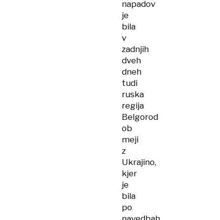
napadov
je
bila
v
zadnjih
dveh
dneh
tudi
ruska
regija
Belgorod
ob
meji
z
Ukrajino,
kjer
je
bila
po
navedbah