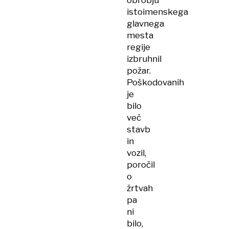
obrobju
istoimenskega
glavnega
mesta
regije
izbruhnil
požar.
Poškodovanih
je
bilo
več
stavb
in
vozil,
poročil
o
žrtvah
pa
ni
bilo,