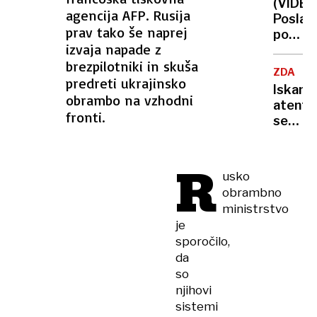
(VIDEO
zapor
agencija AFP. Rusija
Poslan
za
prav tako še naprej
po
27
izvaja napade z
zavrnit
let
brezpilotniki in skuša
minute
ZDA
molka
predreti ukrajinsko
Iskanje
za
obrambo na vzhodni
atenta
Charlie
fronti.
se
Kirka
nadalju
tolkli
FBI
po
R
objavil
mizah
usko
fotogra
obrambno
strelc
ministrstvo
je
sporočilo,
da
so
njihovi
sistemi