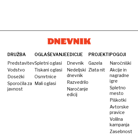
DRUŽBA
OGLAŠEVANJE
EDICIJE
PROJEKTI
POGOJI
Predstavitev
Spletni oglasi
Dnevnik
Gazela
Naročniški
Vodstvo
Tiskani oglasi
Nedeljski
Zlata nit
Akcije in
dnevnik
nagradne
Dosežki
Osmrtnice
igre
Razvedrilo
Sporočila za
Mali oglasi
Spletno
javnost
Naročanje
mesto
edicij
Piškotki
Avtorske
pravice
Volilna
kampanja
Zasebnost