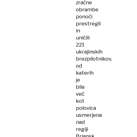
zračne
obrambe
ponoči
prestregli
in
uničili
221
ukrajinskih
brezpilotnikov,
od
katerih
je
bila
več
kot
polovica
usmerjena
nad
regiji
Brjansk