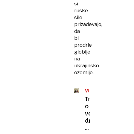
si
ruske
sile
prizadevajo,
da
bi
prodrle
globlje
na
ukrajinsko
ozemlje.
VOJNA
Trump
o
vdoru
dronov
v