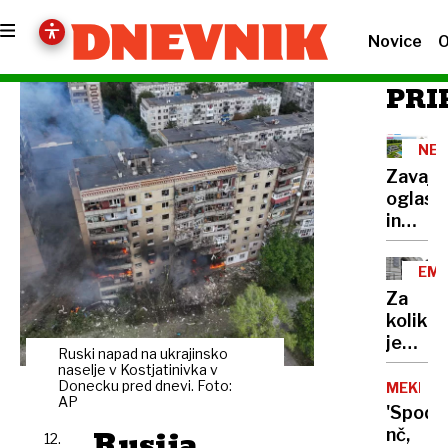
Novice
O
PRI
NEP
Zavajaj
oglas
in
burni
odzivi:
EMP
V
MED
Za
Domža
koliko
ne
je
bo
Ruski napad na ukrajinsko
direkt
naselje v Kostjatinivka v
svinge
oškodo
Donecku pred dnevi. Foto:
MEKINJE
resort
AP
upnike
'Spodi
Rusija
nč,
12.