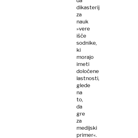
da
dikasterij
za
nauk
»vere
išče
sodnike,
ki
morajo
imeti
določene
lastnosti,
glede
na
to,
da
gre
za
medijski
primer«.