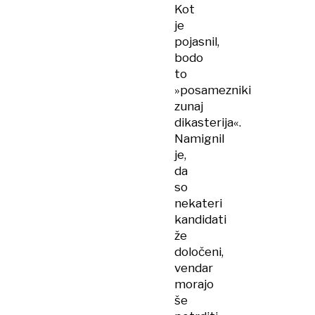
Kot
je
pojasnil,
bodo
to
»posamezniki
zunaj
dikasterija«.
Namignil
je,
da
so
nekateri
kandidati
že
določeni,
vendar
morajo
še