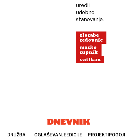
uredil
udobno
stanovanje.
zlorabe
redovnic
marko
rupnik
vatikan
DRUŽBA
OGLAŠEVANJE
EDICIJE
PROJEKTI
POGOJI