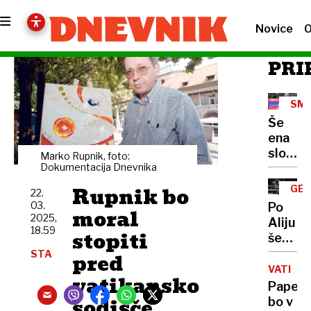
Novice
O
PRI
SMU
SKO
Še
ena
sloven
Marko Rupnik, foto:
zmaga:
Dokumentacija Dnevnika
Anže
Rupnik bo
GE
22.
Laniše
FO
03.
Po
moral
(19
najbolj
2025,
Aliju
202
v
18.59
stopiti
še
Lahtiju
slovo
STA
pred
druge
VATIKA
vatikansko
akterj
Papež
najsla
sodišče
bo v