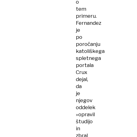
o
tem
primeru.
Fernandez
je
po
poročanju
katoliškega
spletnega
portala
Crux
dejal,
da
je
njegov
oddelek
»opravil
študijo
in
zbral