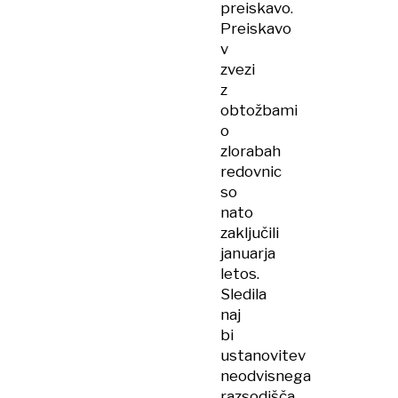
preiskavo.
Preiskavo
v
zvezi
z
obtožbami
o
zlorabah
redovnic
so
nato
zaključili
januarja
letos.
Sledila
naj
bi
ustanovitev
neodvisnega
razsodišča,