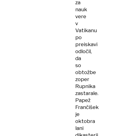
za
nauk
vere
v
Vatikanu
po
preiskavi
odločil,
da
so
obtožbe
zoper
Rupnika
zastarale.
Papež
Frančišek
je
oktobra
lani
dikasterij