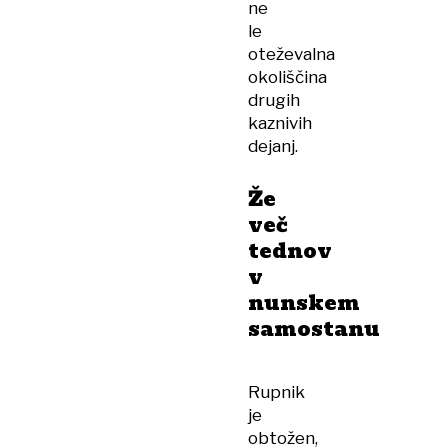
ne
le
oteževalna
okoliščina
drugih
kaznivih
dejanj.
Že
več
tednov
v
nunskem
samostanu
Rupnik
je
obtožen,