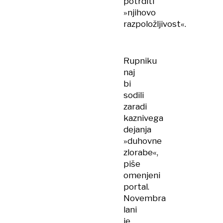
potrditi
»njihovo
razpoložljivost«.
Rupniku
naj
bi
sodili
zaradi
kaznivega
dejanja
»duhovne
zlorabe«,
piše
omenjeni
portal.
Novembra
lani
je