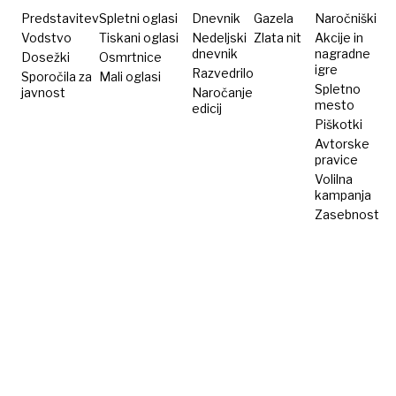
Predstavitev
Spletni oglasi
Dnevnik
Gazela
Naročniški
Vodstvo
Tiskani oglasi
Nedeljski
Zlata nit
Akcije in
dnevnik
nagradne
Dosežki
Osmrtnice
igre
Razvedrilo
Sporočila za
Mali oglasi
Spletno
javnost
Naročanje
mesto
edicij
Piškotki
Avtorske
pravice
Volilna
kampanja
Zasebnost