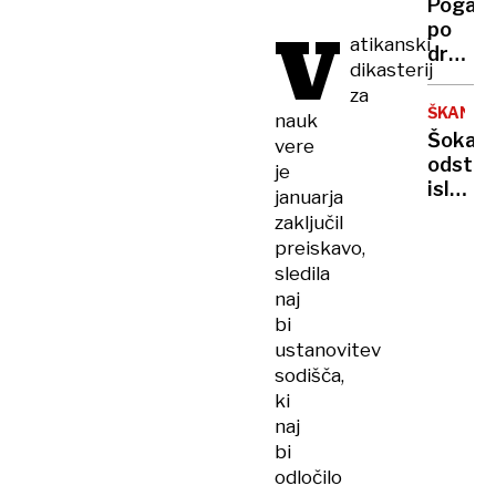
Pogača
V
po
atikanski
drugač
dikasterij
taktiki
za
do
ŠKANDA
nauk
tretje
Šokant
vere
mesta,
odsto
je
slavje
island
januarja
van
minist
zaključil
der
zaradi
preiskavo,
Poela
spolne
sledila
odnos
naj
z
bi
mladol
ustanovitev
sodišča,
ki
naj
bi
odločilo