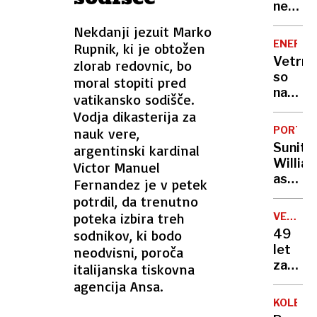
boksar
nedelj
dvoboj
zapust
Nekdanji jezuit Marko
v
bolnišn
ENERGE
Rupnik, ki je obtožen
zgodov
Vetrni
zlorab redovnic, bo
so
moral stopiti pred
naelekt
vatikansko sodišče.
halošk
Vodja dikasterija za
ozračj
PORTRE
nauk vere,
Sunita
argentinski kardinal
William
Victor Manuel
astron
Fernandez je v petek
sloven
potrdil, da trenutno
rodu
poteka izbira treh
VELIKA
BRITANI
sodnikov, ki bodo
49
let
neodvisni, poroča
zapora
italijanska tiskovna
za
agencija Ansa.
sadist
KOLESA
najstn