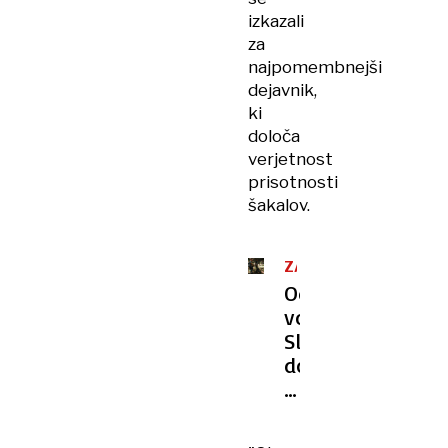
izkazali
za
najpomembnejši
dejavnik,
ki
določa
verjetnost
prisotnosti
šakalov.
ZAKON
NARAVE
Od
volka
Slavca
do
napada
medvedke:
neverjetne