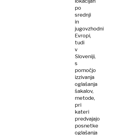
lokacijah
po
srednji
in
jugovzhodni
Evropi,
tudi
v
Sloveniji,
s
pomočjo
izzivanja
oglašanja
šakalov,
metode,
pri
kateri
predvajajo
posnetke
oglašanja