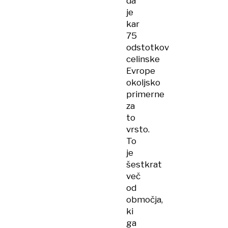
da
je
kar
75
odstotkov
celinske
Evrope
okoljsko
primerne
za
to
vrsto.
To
je
šestkrat
več
od
območja,
ki
ga