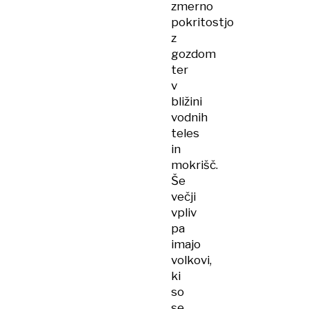
zmerno
pokritostjo
z
gozdom
ter
v
bližini
vodnih
teles
in
mokrišč.
Še
večji
vpliv
pa
imajo
volkovi,
ki
so
se