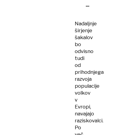
viselo
truplo
šakala?
Nadaljnje
širjenje
šakalov
bo
odvisno
tudi
od
prihodnjega
razvoja
populacije
volkov
v
Evropi,
navajajo
raziskovalci.
Po
več