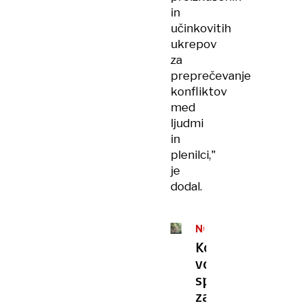
in
učinkovitih
ukrepov
za
preprečevanje
konfliktov
med
ljudmi
in
plenilci,"
je
dodal.
NOV
TROP
Ko
volk
spet
zatuli