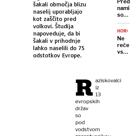
Pred
šakali območja blizu
trener
nami
naselij uporabljajo
Don
so
Nelson
kot zaščito pred
vroči
volkovi. Študija
dnevi,
HOROSK
napoveduje, da bi
za
Ne
šakali v prihodnje
danes
reče
lahko naselili do 75
razgla
vsak
odstotkov Evrope.
velika
»ljubim
požarn
te«:
ogrože
kako
R
posam
aziskovalci
astrol
iz
zname
13
pokaže
evropskih
da
držav
mu
so
je
pod
mar
vodstvom