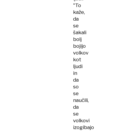
"To
kaže,
da
se
šakali
bolj
bojijo
volkov
kot
ljudi
in
da
so
se
naučili,
da
se
volkovi
izogibajo