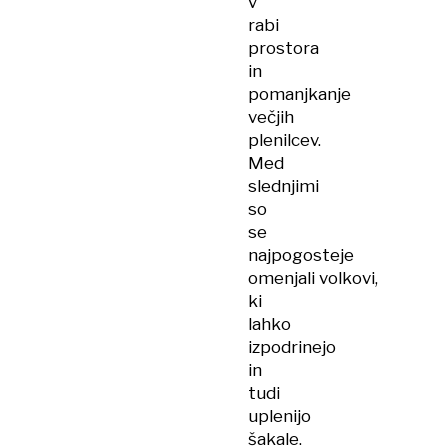
v
rabi
prostora
in
pomanjkanje
večjih
plenilcev.
Med
slednjimi
so
se
najpogosteje
omenjali volkovi,
ki
lahko
izpodrinejo
in
tudi
uplenijo
šakale.