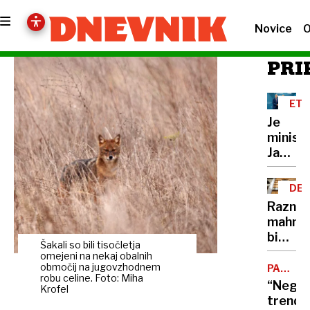
Novice
O
PRI
ETI
Je
minist
Janez
Cigler
Kralj
DEL
le
OBL
Razni
moraln
mahnič
razsod
bi
ali
Šakali so bili tisočletja
kar
omejeni na nekaj obalnih
tudi
ignorir
območij na jugovzhodnem
PADEC
moraln
robu celine. Foto: Miha
POTROŠ
ustavn
“Negat
grešni
Krofel
sodišč
trend