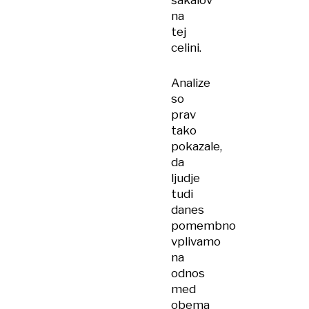
šakalov
na
tej
celini.
Analize
so
prav
tako
pokazale,
da
ljudje
tudi
danes
pomembno
vplivamo
na
odnos
med
obema