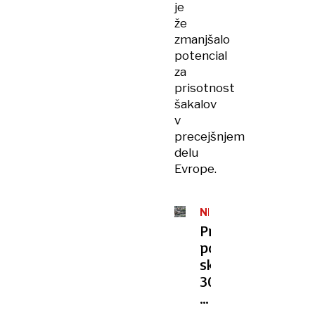
je
že
zmanjšalo
potencial
za
prisotnost
šakalov
v
precejšnjem
delu
Evrope.
NEMČIJA
Prvič
po
skoraj
30
letih:
volk