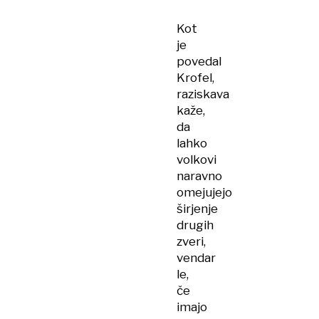
v
Kot
bližini
je
Ikee
povedal
ugriznil
Krofel,
žensko
raziskava
kaže,
da
lahko
volkovi
naravno
omejujejo
širjenje
drugih
zveri,
vendar
le,
če
imajo