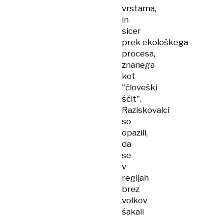
vrstama,
in
sicer
prek ekološkega
procesa,
znanega
kot
"človeški
ščit".
Raziskovalci
so
opazili,
da
se
v
regijah
brez
volkov
šakali