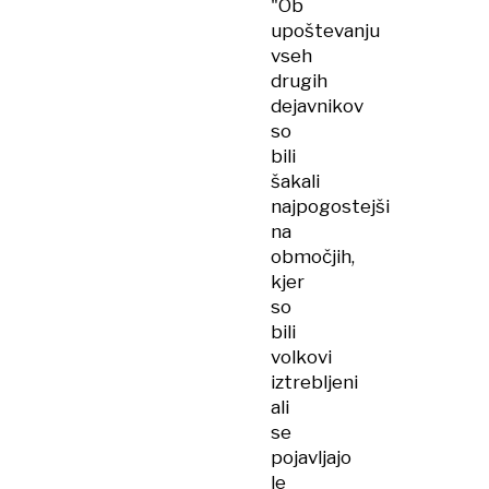
"Ob
terenske
upoštevanju
zgodbe
vseh
slovenskega
drugih
raziskovalca
dejavnikov
so
bili
šakali
najpogostejši
na
območjih,
kjer
so
bili
volkovi
iztrebljeni
ali
se
pojavljajo
le