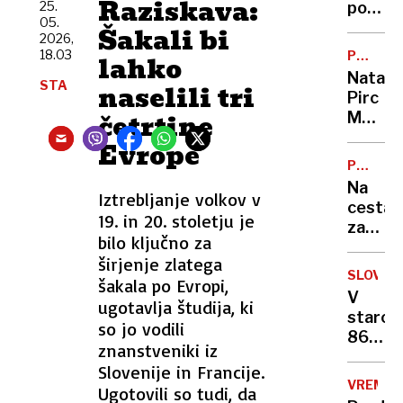
Raziskava:
25.
porabe
05.
piva
Šakali bi
2026,
se
18.03
PO
lahko
ne
NESREČ
Nataša
STA
bo
naselili tri
Pirc
zausta
četrtine
Musar:
na
"Težko
Evrope
noben
mi
način”
PROME
je,
INFORMA
Na
zelo
Iztrebljanje volkov v
cestah
težko.
19. in 20. stoletju je
zastoji
Pa
bilo ključno za
Kje
ne
širjenje zlatega
boste
samo
SLOVO
šakala po Evropi,
stali
zaradi
V
ugotavlja študija, ki
v
sebe"
staros
koloni?
so jo vodili
86
znanstveniki iz
let
Slovenije in Francije.
umrl
VREME
Ugotovili so tudi, da
košark