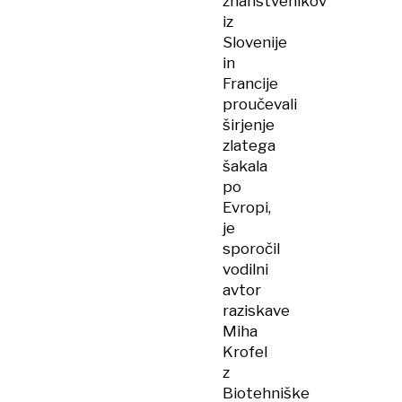
znanstvenikov
iz
Slovenije
in
Francije
proučevali
širjenje
zlatega
šakala
po
Evropi,
je
sporočil
vodilni
avtor
raziskave
Miha
Krofel
z
Biotehniške