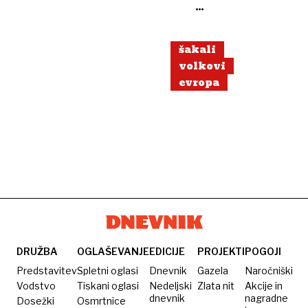
na
Pohorju:
kako
šakali
ravnati
volkovi
ob
evropa
srečanju?
DRUŽBA
OGLAŠEVANJE
EDICIJE
PROJEKTI
POGOJI
Predstavitev
Spletni oglasi
Dnevnik
Gazela
Naročniški
Vodstvo
Tiskani oglasi
Nedeljski
Zlata nit
Akcije in
dnevnik
nagradne
Dosežki
Osmrtnice