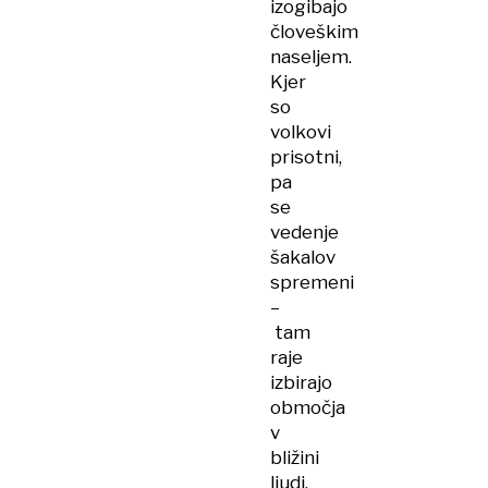
izogibajo
človeškim
naseljem.
Kjer
so
volkovi
prisotni,
pa
se
vedenje
šakalov
spremeni
–
tam
raje
izbirajo
območja
v
bližini
ljudi.