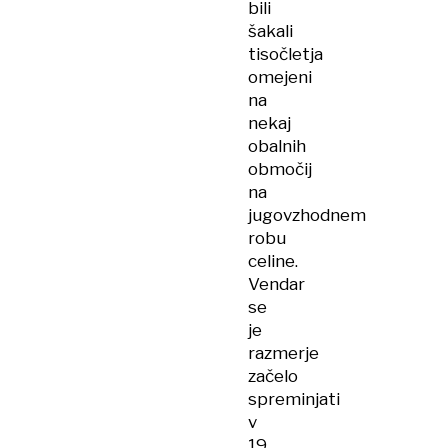
bili
šakali
tisočletja
omejeni
na
nekaj
obalnih
območij
na
jugovzhodnem
robu
celine.
Vendar
se
je
razmerje
začelo
spreminjati
v
19.