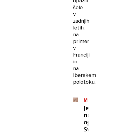
opazili
šele
v
zadnjih
letih,
na
primer
v
Franciji
in
na
Iberskem
polotoku.
MUČENJE
ŽIVALI
Je
na
oglasu
Svobode