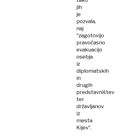
tako
jih
je
pozvala,
naj
"zagotovijo
pravočasno
evakuacijo
osebja
iz
diplomatskih
in
drugih
predstavništev
ter
državljanov
iz
mesta
Kijev".