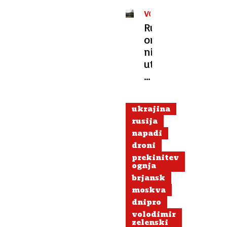
VOJNA
V
Rusko
UKRAJINI
orožje
ni
utihnilo,
zdaj
se
čaka,
ukrajina
kaj
rusija
bo
napadi
z
droni
ukrajinskim
prekinitev
ognja
brjansk
moskva
dnipro
volodimir
zelenski