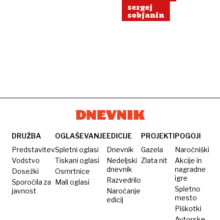
sergej
sobjanin
DRUŽBA
OGLAŠEVANJE
EDICIJE
PROJEKTI
POGOJI
Predstavitev
Spletni oglasi
Dnevnik
Gazela
Naročniški
Vodstvo
Tiskani oglasi
Nedeljski
Zlata nit
Akcije in
dnevnik
nagradne
Dosežki
Osmrtnice
igre
Razvedrilo
Sporočila za
Mali oglasi
Spletno
javnost
Naročanje
mesto
edicij
Piškotki
Avtorske