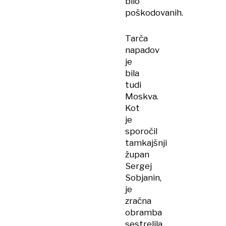
bilo
poškodovanih.
Tarča
napadov
je
bila
tudi
Moskva.
Kot
je
sporočil
tamkajšnji
župan
Sergej
Sobjanin,
je
zračna
obramba
sestrelila