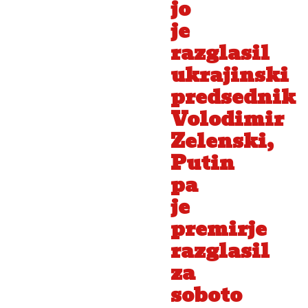
jo
je
razglasil
ukrajinski
predsednik
Volodimir
Zelenski,
Putin
pa
je
premirje
razglasil
za
soboto