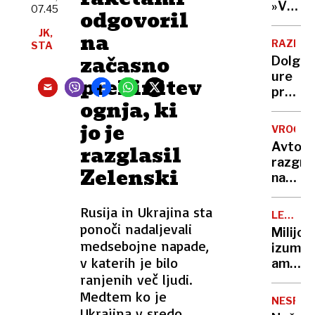
Nato,
»V
Evropi
07.45
odgovoril
znane
eni
še ni
JK,
tudi
na
roki
RAZISK
STA
tarče
nosiš
začasno
Dolge
žalost,
ure
prekinitev
v
pred
drugi
ognja, ki
televiz
hvaležn
To je
jo je
VROČIN
ena
Avto,
razglasil
najslab
razgre
navad
Zelenski
na
za
soncu?
vaše
S
Rusija in Ukrajina sta
možga
LEGEND
tem
ponoči nadaljevali
KUHARJI
Milijon
15-
medsebojne napade,
izumite
sekun
v katerih je bilo
ameriš
trikom
ranjenih več ljudi.
vegete
ga
ko je
Medtem ko je
boste
NESPEČ
zavpil
Ukrajina v sredo