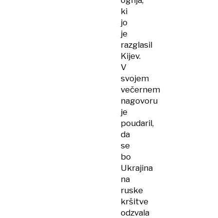
ognja,
ki
jo
je
razglasil
Kijev.
V
svojem
večernem
nagovoru
je
poudaril,
da
se
bo
Ukrajina
na
ruske
kršitve
odzvala