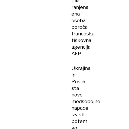
bila
ranjena
ena
oseba,
poroča
francoska
tiskovna
agencija
AFP.
Ukrajina
in
Rusija
sta
nove
medsebojne
napade
izvedli,
potem
ko