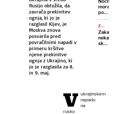
ohladili
Nočna
»Bam!«
Rusijo obtožila, da
hitreje
mora
so
zavrača prekinitev
kot
poletn
prijeli
ognja, ki jo je
s
noči:
za
klimo
razglasil Kijev, je
znanst
kuhaln
ZDRAVN
razkrili
Moskva znova
NASVET
Zakaj
zakaj
posvarila pred
nekate
v
povračilnimi napadi v
skoraj
vročini
primeru kršitve
nikoli
ne
njene prekinitve
ne
morem
ognja z Ukrajino, ki
zbolijo
zaspat
in
jo je razglasila za 8.
kaj
in 9. maj.
zares
krepi
imunsk
V
sistem
ukrajinskem
napadu
na
rusko