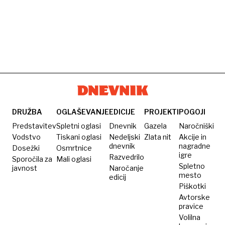
DRUŽBA
OGLAŠEVANJE
EDICIJE
PROJEKTI
POGOJI
Predstavitev
Spletni oglasi
Dnevnik
Gazela
Naročniški
Vodstvo
Tiskani oglasi
Nedeljski
Zlata nit
Akcije in
dnevnik
nagradne
Dosežki
Osmrtnice
igre
Razvedrilo
Sporočila za
Mali oglasi
Spletno
javnost
Naročanje
mesto
edicij
Piškotki
Avtorske
pravice
Volilna