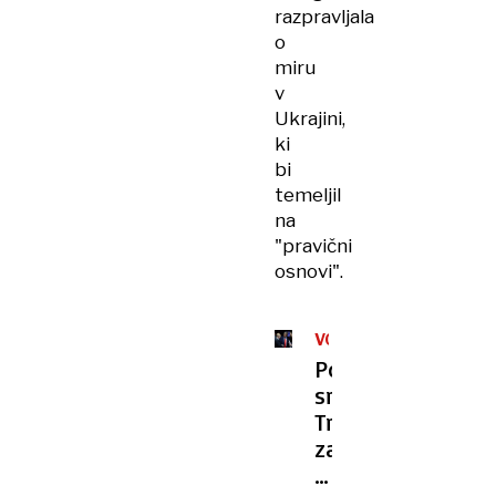
razpravljala
o
miru
v
Ukrajini,
ki
bi
temeljil
na
"pravični
osnovi".
VOJNA
V
Po
UKRAJINI
srečanju:
Trump
zadovoljen,
čeprav