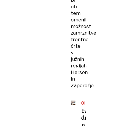
bi
ob
tem
omenil
možnost
zamrznitve
frontne
črte
v
južnih
regijah
Herson
in
Zaporožje.
ODZIVI
NA
Evropske
SREČANJE
države:
»Ukrajina