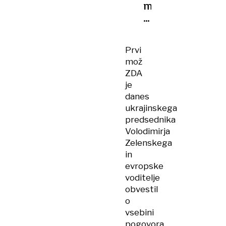
mora
sama
odločati
o
Prvi
svojem
mož
ozemlju«
ZDA
je
danes
ukrajinskega
predsednika
Volodimirja
Zelenskega
in
evropske
voditelje
obvestil
o
vsebini
pogovora