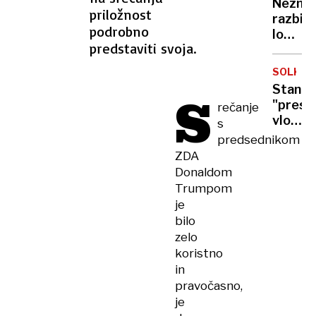
Neznan
o
priložnost
razbili
svojem
podrobno
lokal
ozemlj
predstaviti svoja.
in
pretep
SOLKAN
nataka
Stanov
S
Lastni
"presen
rečanje
trdi,
vlomil
s
da
in ga
predsednikom
zaradi
zadržal
ZDA
podpo
do
Donaldom
prote
prihod
Trumpom
policis
je
bilo
zelo
koristno
in
pravočasno,
je