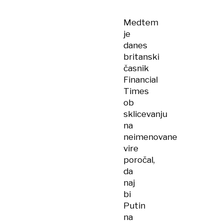
ne
bo
Medtem
premirja
je
danes
britanski
časnik
Financial
Times
ob
sklicevanju
na
neimenovane
vire
poročal,
da
naj
bi
Putin
na