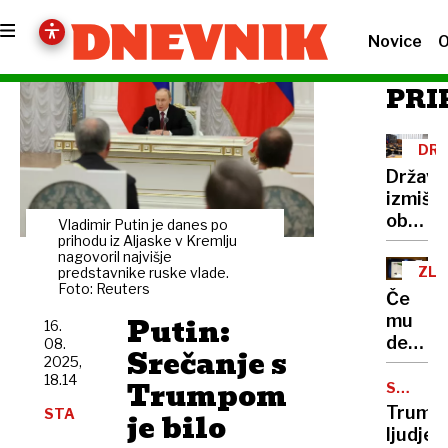
Novice
O
PRI
DRŽ
ZB
Državn
izmišlj
ob
Vladimir Putin je danes po
odloži
prihodu iz Aljaske v Kremlju
nagovoril najvišje
vetu
ZL
predstavnike ruske vlade.
Foto: Reuters
PRO
Če
Putin:
mu
16.
deklet
08.
Srečanje s
2025,
niso
18.14
Trumpom
izročil
SREČAN
TRUMP-
dovolj
Trumpo
STA
je bilo
PUTIN
denarja
ljudje