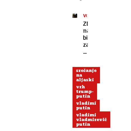
VOJNA
V
ZDA
UKRAJINI
naj
bi
za
Ukrajino
predlagale
varnostna
srečanje
zagotovila
na
aljaski
vrh
trump-
putin
vladimi
putin
vladimi
vladmirevič
putin