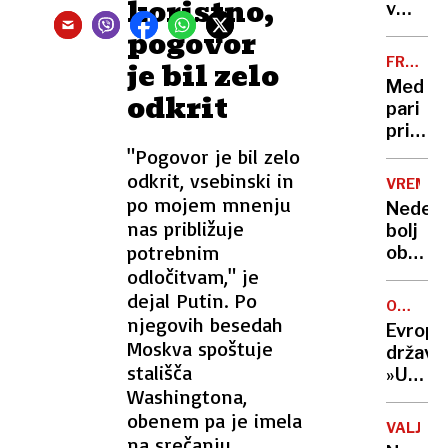
koristno,
jih je
v
zaklep
hotels
pogovor
v
tiskaln
FRANCO
je bil zelo
sobe
pustili
KUHINJA
Med
odkrit
zaupn
pari
dokum
priljub
gostje
zrezek
"Pogovor je bil zelo
so
s
odkrit, vsebinski in
jih
VREME
poprov
po mojem mnenju
našli
Nedelj
skorjic
nas približuje
bolj
potrebnim
oblačn
odločitvam," je
pojavlj
se
dejal Putin. Po
ODZIVI
bodo
njegovih besedah
NA
Evrops
krajev
SREČAN
Moskva spoštuje
države:
plohe
stališča
»Ukraj
in
Washingtona,
mora
neviht
obenem pa je imela
sama
VALJEV
odloča
na srečanju