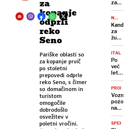
za
in mi
zaradi
kazal
požara
kopanje
penis”
na
NEW
odprli
letalu:
YORK
Kandid
reko
Ljudje
za
skakali
Seno
župana
s
jedel
kril,
riž z
18
ITALIJA
Pariške oblasti so
roko,
poškod
Po
za kopanje prvič
desniča
več
po stoletni
zgrože
letih
prepovedi odprle
»Moji
v
reko Seno, s čimer
psi
gozdu
so domačinom in
so
PROME
odkrili
bolj
turistom
Vozniki
zanema
civilizi
pozor,
omogočile
dečka,
na
dobrodošlo
ki
cestah
osvežitev v
komaj
številn
poletni vročini.
govori
SPEKTA
zastoji