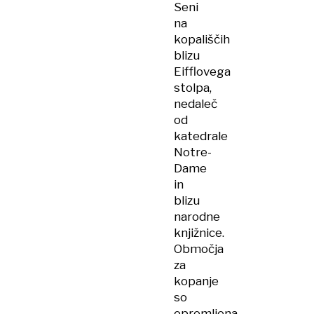
Seni
na
kopališčih
blizu
Eifflovega
stolpa,
nedaleč
od
katedrale
Notre-
Dame
in
blizu
narodne
knjižnice.
Območja
za
kopanje
so
opremljena