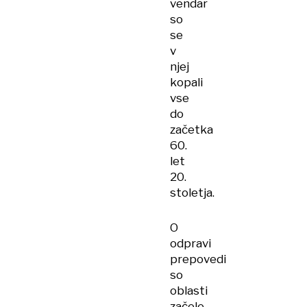
vendar
so
se
v
njej
kopali
vse
do
začetka
60.
let
20.
stoletja.
O
odpravi
prepovedi
so
oblasti
začele