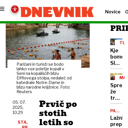
Novice
O
PRI
TUR
Kje
bomo
Sloven
Parižani in turisti se bodo
letos
lahko vse poletje kopali v
Seni na kopališčih blizu
dopust
MA
Eifflovega stolpa, nedaleč od
in
katedrale Notre-Dame in
FAB
Sprego
blizu narodne knjižnice. Foto:
kakšne
že
Reuters
so
tretja
cene?
Prvič po
05. 07.
varova
2025,
stotih
“Slekel
PALMA
10.29
DE
si je
Lažni
letih so
MALLO
STA,
spodnj
prepla
RR