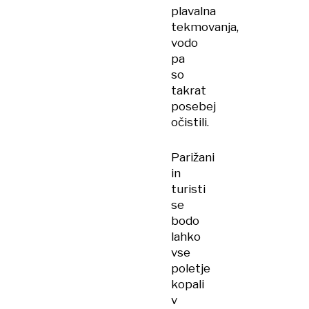
plavalna
tekmovanja,
vodo
pa
so
takrat
posebej
očistili.
Parižani
in
turisti
se
bodo
lahko
vse
poletje
kopali
v