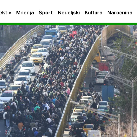
ektiv
Mnenja
Šport
Nedeljski
Kultura
Naročnina