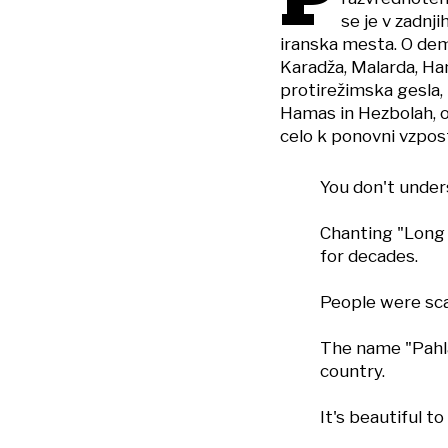
P
se je v zadnji
iranska mesta. O dem
Karadža, Malarda, Ha
protirežimska gesla, 
Hamas in Hezbolah, op
celo k ponovni vzpost
You don't under
Chanting "Long 
for decades.
People were sca
The name "Pahla
country.
It's beautiful to