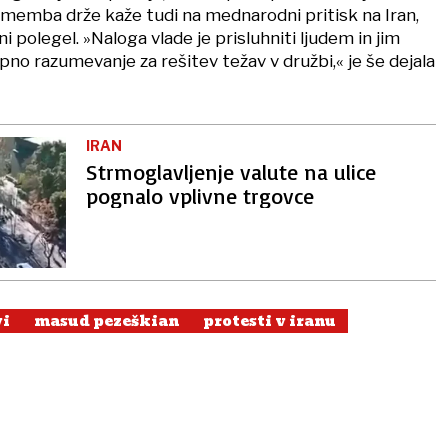
ememba drže kaže tudi na mednarodni pritisk na Iran,
 ni polegel. »Naloga vlade je prisluhniti ljudem in jim
no razumevanje za rešitev težav v družbi,« je še dejala
IRAN
Strmoglavljenje valute na ulice
pognalo vplivne trgovce
vi
masud pezeškian
protesti v iranu