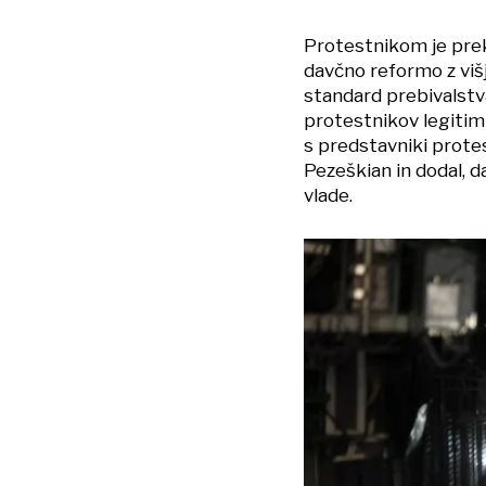
Protestnikom je prek
davčno reformo z višji
standard prebivalstva
protestnikov legitim
s predstavniki protes
Pezeškian in dodal, 
vlade.