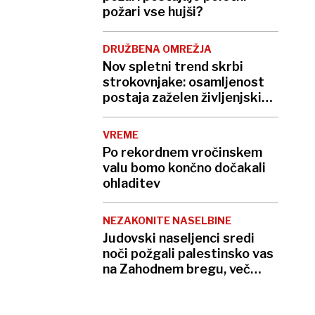
požari vse hujši?
DRUŽBENA OMREŽJA
Nov spletni trend skrbi
strokovnjake: osamljenost
postaja zaželen življenjski
slog
VREME
Po rekordnem vročinskem
valu bomo končno dočakali
ohladitev
NEZAKONITE NASELBINE
Judovski naseljenci sredi
noči požgali palestinsko vas
na Zahodnem bregu, več
ranjenih