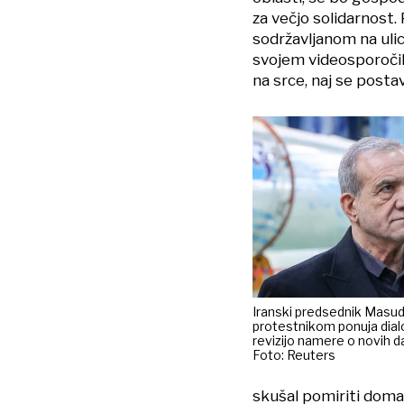
za večjo solidarnost.
sodržavljanom na ulic
svojem videosporočilu.
na srce, naj se posta
Iranski predsednik Masu
protestnikom ponuja dial
revizijo namere o novih d
Foto: Reuters
skušal pomiriti doma