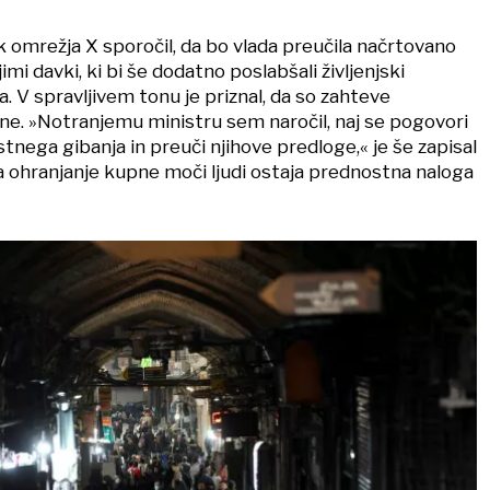
 omrežja X sporočil, da bo vlada preučila načrtovano
mi davki, ki bi še dodatno poslabšali življenjski
. V spravljivem tonu je priznal, da so zahteve
ne. »Notranjemu ministru sem naročil, naj se pogovori
tnega gibanja in preuči njihove predloge,« je še zapisal
da ohranjanje kupne moči ljudi ostaja prednostna naloga