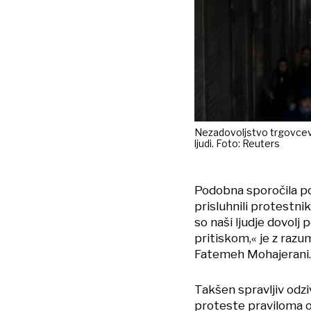
Nezadovoljstvo trgovcev z
ljudi. Foto: Reuters
Podobna sporočila poš
prisluhnili protestni
so naši ljudje dovolj 
pritiskom,« je z raz
Fatemeh Mohajerani.
Takšen spravljiv odzi
proteste praviloma o