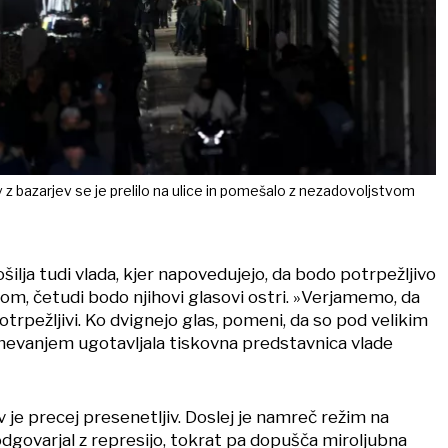
 bazarjev se je prelilo na ulice in pomešalo z nezadovoljstvom
ilja tudi vlada, kjer napovedujejo, da bodo potrpežljivo
kom, četudi bodo njihovi glasovi ostri. »Verjamemo, da
potrpežljivi. Ko dvignejo glas, pomeni, da so pod velikim
umevanjem ugotavljala tiskovna predstavnica vlade
v je precej presenetljiv. Doslej je namreč režim na
dgovarjal z represijo, tokrat pa dopušča miroljubna