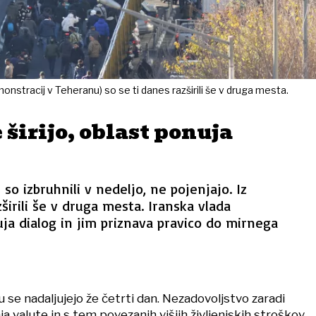
onstracij v Teheranu) so se ti danes razširili še v druga mesta.
 širijo, oblast ponuja
i so izbruhnili v nedeljo, ne pojenjajo. Iz
širili še v druga mesta. Iranska vlada
a dialog in jim priznava pravico do mirnega
u se nadaljujejo že četrti dan. Nezadovoljstvo zaradi
a valute in s tem povezanih višjih življenjskih stroškov