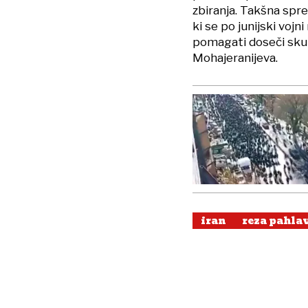
zbiranja. Takšna spr
ki se po junijski vojni
pomagati doseči skup
Mohajeranijeva.
iran
reza pahla