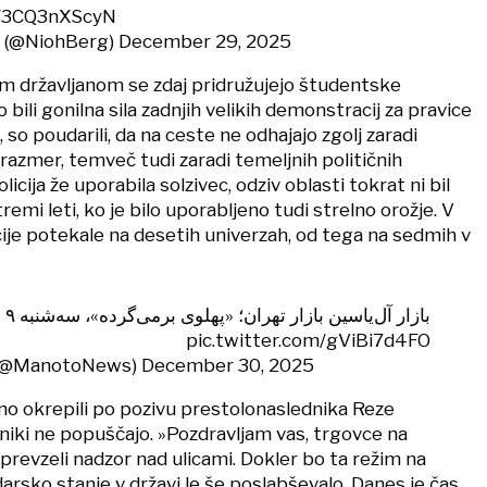
m/3CQ3nXScyN
 ♛ ✡︎ (@NiohBerg)
December 29, 2025
m državljanom se zdaj pridružujejo študentske
o bili gonilna sila zadnjih velikih demonstracij za pravice
 so poudarili, da na ceste ne odhajajo zgolj zaradi
razmer, temveč tudi zaradi temeljnih političnih
licija že uporabila solzivec, odziv oblasti tokrat ni bil
emi leti, ko je bilo uporabljeno tudi strelno orožje. V
je potekale na desetih univerzah, od tega na sedmih v
بازار آل‌یاسین بازار تهران؛ «پهلوی برمی‌گرده»، سه‌شنبه ۹ دی ۱۴۰۴
pic.twitter.com/gViBi7d4FO
اتاق خبر منوتو (@ManotoNews)
December 30, 2025
no okrepili po pozivu prestolonaslednika Reze
tniki ne popuščajo. »Pozdravljam vas, trgovce na
te prevzeli nadzor nad ulicami. Dokler bo ta režim na
arsko stanje v državi le še poslabševalo. Danes je čas