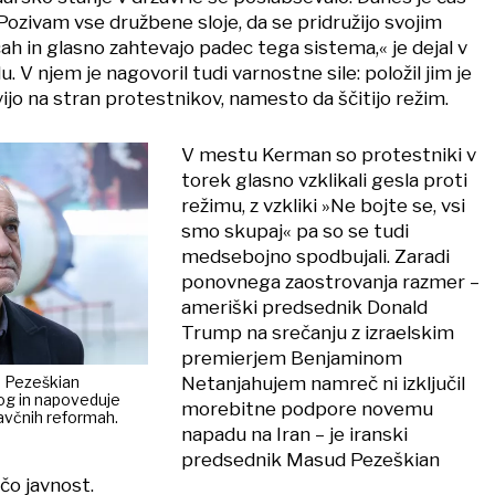
 Pozivam vse družbene sloje, da se pridružijo svojim
ah in glasno zahtevajo padec tega sistema,« je dejal v
 V njem je nagovoril tudi varnostne sile: položil jim je
vijo na stran protestnikov, namesto da ščitijo režim.
V mestu Kerman so protestniki v
torek glasno vzklikali gesla proti
režimu, z vzkliki »Ne bojte se, vsi
smo skupaj« pa so se tudi
medsebojno spodbujali. Zaradi
ponovnega zaostrovanja razmer –
ameriški predsednik Donald
Trump na srečanju z izraelskim
premierjem Benjaminom
Netanjahujem namreč ni izključil
d Pezeškian
og in napoveduje
morebitne podpore novemu
avčnih reformah.
napadu na Iran – je iranski
predsednik Masud Pezeškian
čo javnost.