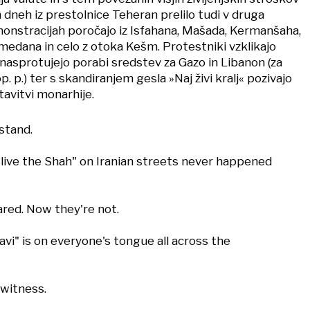
h dneh iz prestolnice Teheran prelilo tudi v druga
onstracijah poročajo iz Isfahana, Mašada, Kermanšaha,
medana in celo z otoka Kešm. Protestniki vzklikajo
nasprotujejo porabi sredstev za Gazo in Libanon (za
. p.) ter s skandiranjem gesla »Naj živi kralj« pozivajo
avitvi monarhije.
stand.
live the Shah" on Iranian streets never happened
red. Now they're not.
vi" is on everyone's tongue all across the
 witness.