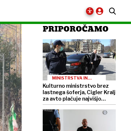
PRIPOROČAMO
MINISTRSTVA IN
PREVOZI
Kulturno ministrstvo brez
lastnega šoferja, Cigler Kralj
za avto plačuje najvišjo
boniteto