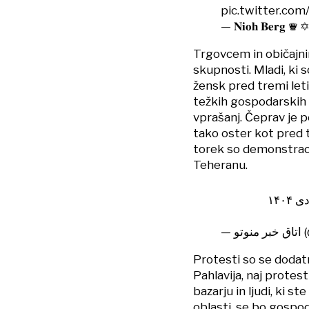
pic.twitter.co
— 𝐍𝐢𝐨𝐡 𝐁𝐞𝐫𝐠
Trgovcem in običajni
skupnosti. Mladi, ki s
žensk pred tremi leti,
težkih gospodarskih 
vprašanj. Čeprav je po
tako oster kot pred tr
torek so demonstraci
Teheranu.
— 
Protesti so se dodat
Pahlavija, naj protes
bazarju in ljudi, ki s
oblasti, se bo gospod