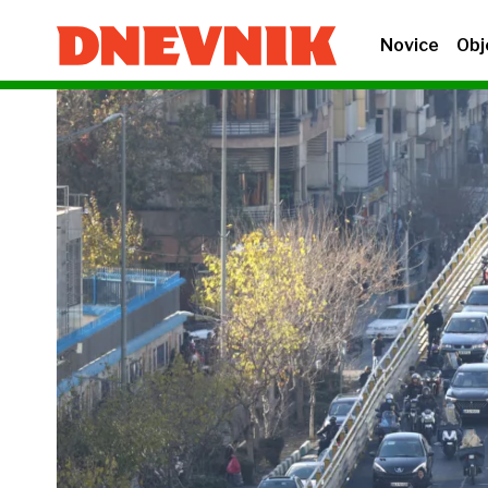
Novice
Obj