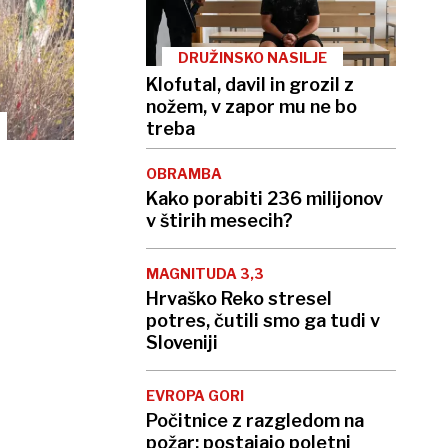
DRUŽINSKO NASILJE
Klofutal, davil in grozil z
nožem, v zapor mu ne bo
treba
OBRAMBA
Kako porabiti 236 milijonov
v štirih mesecih?
MAGNITUDA 3,3
Hrvaško Reko stresel
potres, čutili smo ga tudi v
Sloveniji
EVROPA GORI
Počitnice z razgledom na
požar: postajajo poletni