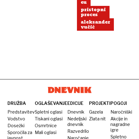
eu
pristopni
proces
aleksander
vučić
DRUŽBA
OGLAŠEVANJE
EDICIJE
PROJEKTI
POGOJI
Predstavitev
Spletni oglasi
Dnevnik
Gazela
Naročniški
Vodstvo
Tiskani oglasi
Nedeljski
Zlata nit
Akcije in
dnevnik
nagradne
Dosežki
Osmrtnice
igre
Razvedrilo
Sporočila za
Mali oglasi
Spletno
javnost
Naročanje