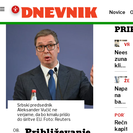
Novice
O
PRI
VRO
VAL
Neest
zunanj
klimat
naprav
ŽE
15
Napadi
NA
na
bankom
Srbski predsednik
veliko
Aleksander Vučić ne
škodo
verjame, da bo kmalu prišlo
PORTRE
do širitve EU. Foto: Reuters
povzro
Rečni
že
Približevanje
kapita
08.