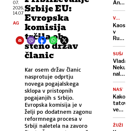
sama
Anže
07.
Srbije EU:
eksploz
2026,
Logar
14.07
Evropska
izdelal
VOJNA
prvo
AG
V
komisija
Kaos
in
UKRAJIN
v
trčila ob
edino
Rusiji:
leseno
steno držav
ženske
barko
začele
članic
za
SUŠA
izrablj
Ljublja
Vlada
vojno
Neku
Kar osem držav članic
za
naložil
nasprotuje odprtju
"mobili
obrato
novega pogajalskega
bivših"
v
sklopa v pristopnih
NASVET
vsaj
Kako
pogajanjih s Srbijo.
minim
tatovi
Evropska komisija je v
obseg
vedo,
želji po dodatnem zagonu
da
reformnega procesa v
vas
Srbiji naletela na zavoro
ŽUŽELK
ni