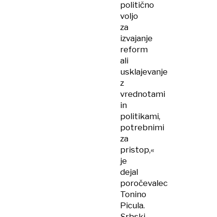
politično
voljo
za
izvajanje
reform
ali
usklajevanje
z
vrednotami
in
politikami,
potrebnimi
za
pristop,«
je
dejal
poročevalec
Tonino
Picula.
Srbski