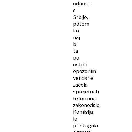
odnose
s
Srbijo,
potem
ko
naj
bi
ta
po
ostrih
opozorilih
vendarle
začela
sprejemati
reformno
zakonodajo.
Komisija
je
predlagala