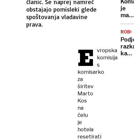
članic. Še naprej namreč
Komarj
doma?
je
obstajajo pomisleki glede
Prever
manj
spoštovanja vladavine
metod
kot
prava.
za
običaj
zaščit
ROBOTI
– in
pred
Podjet
to ni
E
vlomilc
razkril
dobra
vropska
kako
novica
komisija
ustavit
s
robota
komisarko
ki
za
spomin
širitev
na
Marto
kentav
Kos
na
čelu
je
hotela
resetirati