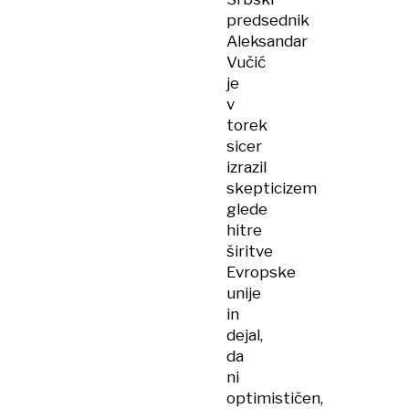
predsednik
Aleksandar
Vučić
je
v
torek
sicer
izrazil
skepticizem
glede
hitre
širitve
Evropske
unije
in
dejal,
da
ni
optimističen,