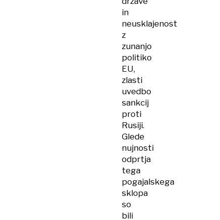
države
in
neusklajenost
z
zunanjo
politiko
EU,
zlasti
uvedbo
sankcij
proti
Rusiji.
Glede
nujnosti
odprtja
tega
pogajalskega
sklopa
so
bili