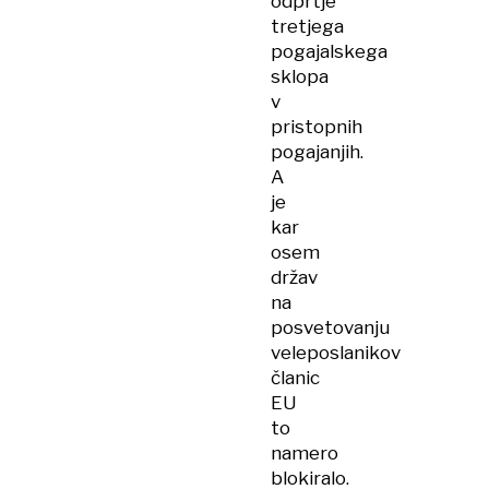
odprtje
tretjega
pogajalskega
sklopa
v
pristopnih
pogajanjih.
A
je
kar
osem
držav
na
posvetovanju
veleposlanikov
članic
EU
to
namero
blokiralo.