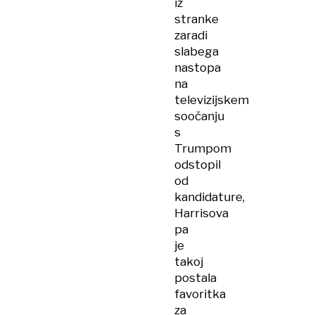
iz
stranke
zaradi
slabega
nastopa
na
televizijskem
soočanju
s
Trumpom
odstopil
od
kandidature,
Harrisova
pa
je
takoj
postala
favoritka
za