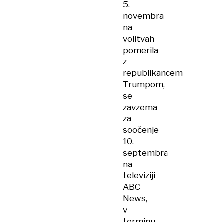
5.
novembra
na
volitvah
pomerila
z
republikancem
Trumpom,
se
zavzema
za
soočenje
10.
septembra
na
televiziji
ABC
News,
v
terminu,