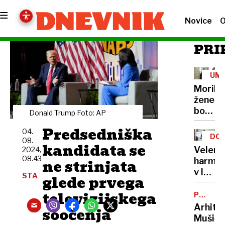
Novice
O
PRI
UM
Morile
žene
bo
Donald Trump Foto: AP
sedel
Predsedniška
04.
21
DOB
08.
let
kandidata se
PRO
Velenj
2024,
08.43
ne strinjata
harmon
v lov
STA
glede prvega
na
televizijskega
nov
POTNIŠK
CENTER
Guinne
Arhite
soočenja
rekord
Mušič: