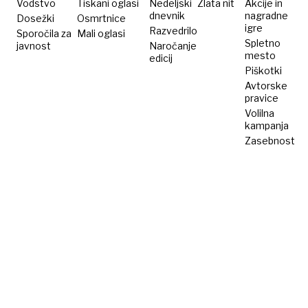
Vodstvo
Tiskani oglasi
Nedeljski
Zlata nit
Akcije in
dnevnik
nagradne
Dosežki
Osmrtnice
igre
Razvedrilo
Sporočila za
Mali oglasi
Spletno
javnost
Naročanje
mesto
edicij
Piškotki
Avtorske
pravice
Volilna
kampanja
Zasebnost