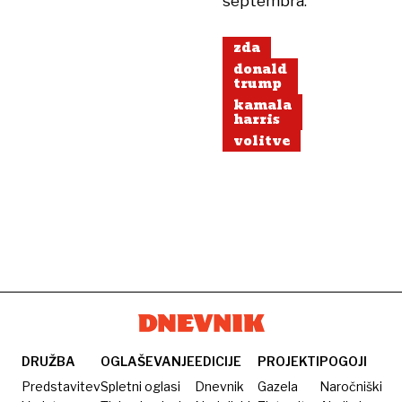
septembra.
zda
donald
trump
kamala
harris
volitve
DRUŽBA
OGLAŠEVANJE
EDICIJE
PROJEKTI
POGOJI
Predstavitev
Spletni oglasi
Dnevnik
Gazela
Naročniški