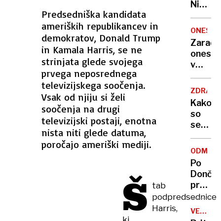
Nikoli
Predsedniška kandidata
nisem
ameriških republikancev in
pomisli
ONESNA
demokratov, Donald Trump
da je
Zaradi
to v
in Kamala Harris, se ne
onesna
moji
strinjata glede svojega
v
Ljublja
prvega neposrednega
delu
sploh
televizijskega soočenja.
Logat
mogoč
ZDRAVS
Vsak od njiju si želi
voda
Kako
soočenja na drugi
nepitn
so
televizijski postaji, enotna
se
nista niti glede datuma,
zasuka
poročajo ameriški mediji.
cilji
ODMEV
Golobo
Po
vlade
Dončić
Š
prodaji
tab
Karma
podpredsednice
je
Harris,
VELIKA
psica,
ki
BRITANI