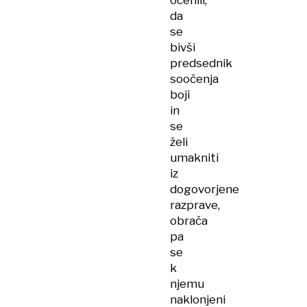
ocenili,
da
se
bivši
predsednik
soočenja
boji
in
se
želi
umakniti
iz
dogovorjene
razprave,
obrača
pa
se
k
njemu
naklonjeni