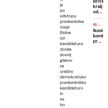
Britan
Nico
je
kralj
pa
po
odpove
njen
odstopu
obvezn
sin
predsednika
zaradi
SIMBOL
Joeja
strans
HIPIJEV
Ikoničn
Bidna
učinko
kombi
od
zdravlj
praznu
raka
kandidature
75.
zbrala
rojstni
dovolj
dan
glasov
za
uradno
demokratsko
predsedniško
kandidaturo
in
se
bo