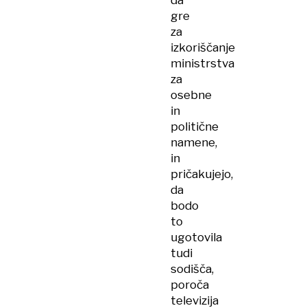
da
gre
za
izkoriščanje
ministrstva
za
osebne
in
politične
namene,
in
pričakujejo,
da
bodo
to
ugotovila
tudi
sodišča,
poroča
televizija