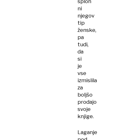
sploh
ni
njegov
tip
ženske,
pa
tudi,
da
si
je
vse
izmislila
za
boljšo
prodajo
svoje
knjige.
Laganje
pod