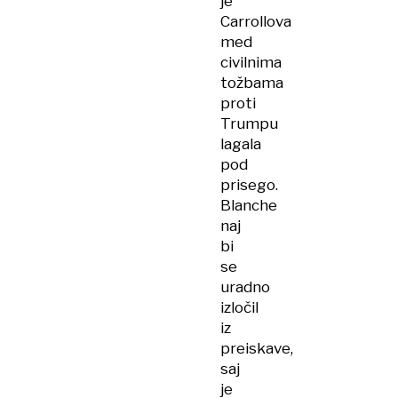
je
Carrollova
med
civilnima
tožbama
proti
Trumpu
lagala
pod
prisego.
Blanche
naj
bi
se
uradno
izločil
iz
preiskave,
saj
je