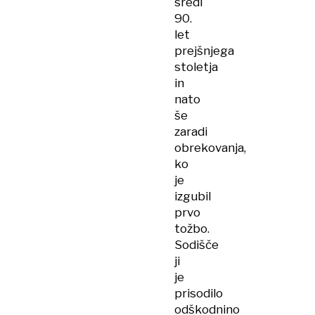
sredi
90.
let
prejšnjega
stoletja
in
nato
še
zaradi
obrekovanja,
ko
je
izgubil
prvo
tožbo.
Sodišče
ji
je
prisodilo
odškodnino