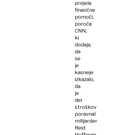
prejela
finančne
pomoči,
poroča
CNN,
ki
dodaja,
da
se
je
kasneje
izkazalo,
da
je
del
stroškov
poravnal
milijarder
Reid
Hoffman.