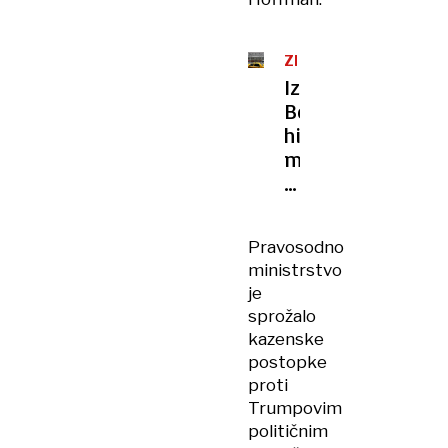
ZDA
Iz
Bele
hiše
milijardne
tožbe
proti
medijem
Pravosodno
ministrstvo
je
sprožalo
kazenske
postopke
proti
Trumpovim
političnim