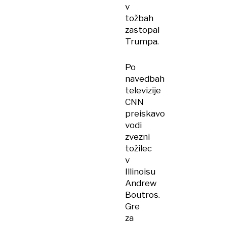
v
tožbah
zastopal
Trumpa.
Po
navedbah
televizije
CNN
preiskavo
vodi
zvezni
tožilec
v
Illinoisu
Andrew
Boutros.
Gre
za