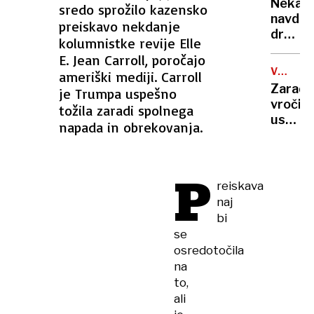
rekord
Nekate
sredo sprožilo kazensko
orožje
navduš
preiskavo nekdanje
za
drugi
destabi
kolumnistke revije Elle
zgrože
evrops
E. Jean Carroll, poročajo
umetn
demokr
VROČIN
ameriški mediji. Carroll
inteli
VAL
Zaradi
je Trumpa uspešno
ustvari
vročin
tožila zaradi spolnega
nove
ustavlj
napada in obrekovanja.
viruse
žičnice
na
ledeniš
P
smučiš
reiskava
v
naj
Alpah
bi
se
osredotočila
na
to,
ali