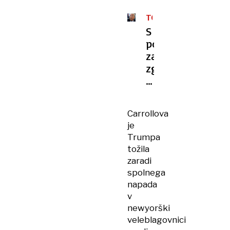
TOŽBA,
KOT
S
JE
potezo
ŠE
NI
za
BILO
zgodovino
hoče
Trump
milijarde
Carrollova
je
Trumpa
tožila
zaradi
spolnega
napada
v
newyorški
veleblagovnici