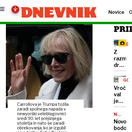
Novice
O
PRI
RE
Z
razma
družbe
omreži
na
GOR
Vršič
TUR
Vročin
leze
val
vsak,
je
ki
Carrollova je Trumpa tožila
dosege
zaradi spolnega napada v
potreb
gore,
newyorški veleblagovnici
NALEZLJ
pravlji
sredi 90. let prejšnjega
BOLEZN
zaradi
Novoro
ozadje
stoletja in nato še zaradi
pomanj
bodo
obrekovanja, ko je izgubil
za