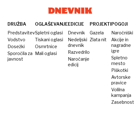
DRUŽBA
OGLAŠEVANJE
EDICIJE
PROJEKTI
POGOJI
Predstavitev
Spletni oglasi
Dnevnik
Gazela
Naročniški
Vodstvo
Tiskani oglasi
Nedeljski
Zlata nit
Akcije in
dnevnik
nagradne
Dosežki
Osmrtnice
igre
Razvedrilo
Sporočila za
Mali oglasi
Spletno
javnost
Naročanje
mesto
edicij
Piškotki
Avtorske
pravice
Volilna
kampanja
Zasebnost