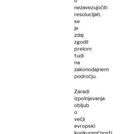
o
nezavezujočih
resolucijah,
se
je
zdaj
zgodil
prelom
tudi
na
zakonodajnem
področju.
Zaradi
izpolnjevanja
obljub
o
večji
evropski
konkurenčnosti