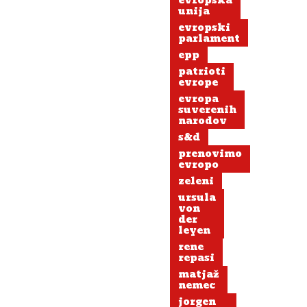
evropska
unija
evropski
parlament
epp
patrioti
evrope
evropa
suverenih
narodov
s&d
prenovimo
evropo
zeleni
ursula
von
der
leyen
rene
repasi
matjaž
nemec
jorgen