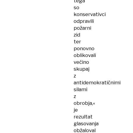
tega
so
konservativci
odpravili
požarni
zid
ter
ponovno
oblikovali
večino
skupaj
z
antidemokratičnimi
silami
z
obrobja,«
je
rezultat
glasovanja
obžaloval