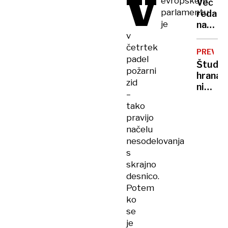
V
evropskem
Več
zadiša
ŠOLAH
parlamentu
reda
po
je
na
zimi
v
področ
delovn
četrtek
PREVID
zvezko
padel
Štude
požarni
hrana
zid
ni
–
tako
tako
zdrava
pravijo
kot
načelu
si
nesodelovanja
mislim
s
skrajno
desnico.
Potem
ko
se
je