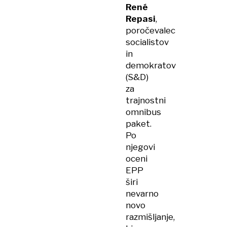
René
Repasi
,
poročevalec
socialistov
in
demokratov
(S&D)
za
trajnostni
omnibus
paket.
Po
njegovi
oceni
EPP
širi
nevarno
novo
razmišljanje,