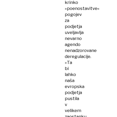
krinko
»poenostavitve«
pogojev
za
podjetja
uveljavlja
nevarno
agendo
nenadzorovane
deregulacije.
»Ta
bi
lahko
naša
evropska
podjetja
pustila
v
velikem
zaostanku