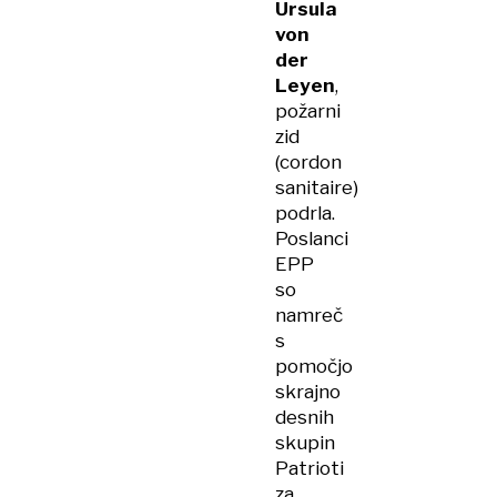
Ursula
von
der
Leyen
,
požarni
zid
(cordon
sanitaire)
podrla.
Poslanci
EPP
so
namreč
s
pomočjo
skrajno
desnih
skupin
Patrioti
za