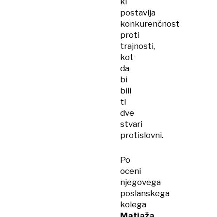
ki
postavlja
konkurenčnost
proti
trajnosti,
kot
da
bi
bili
ti
dve
stvari
protislovni.
Po
oceni
njegovega
poslanskega
kolega
Matjaža