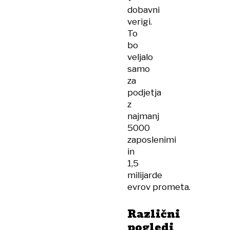
dobavni
verigi.
To
bo
veljalo
samo
za
podjetja
z
najmanj
5000
zaposlenimi
in
1,5
milijarde
evrov prometa.
Različni
pogledi