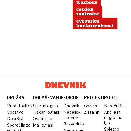
warborn
cordon
sanitaire
evropska
konkurenčnost
DRUŽBA
OGLAŠEVANJE
EDICIJE
PROJEKTI
POGOJI
Predstavitev
Spletni oglasi
Dnevnik
Gazela
Naročniški
Vodstvo
Tiskani oglasi
Nedeljski
Zlata nit
Akcije in
dnevnik
nagradne
Dosežki
Osmrtnice
igre
Razvedrilo
Sporočila za
Mali oglasi
Spletno
javnost
Naročanje