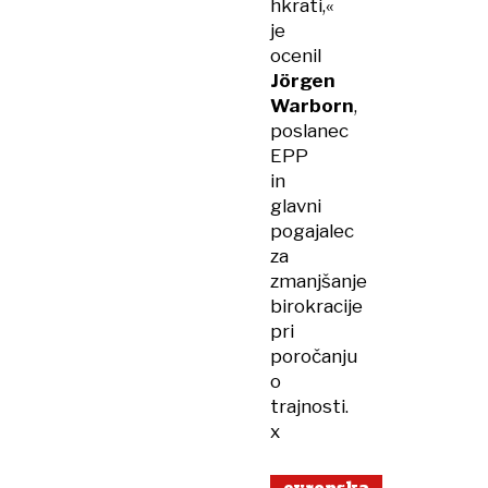
hkrati,«
je
ocenil
Jörgen
Warborn
,
poslanec
EPP
in
glavni
pogajalec
za
zmanjšanje
birokracije
pri
poročanju
o
trajnosti.
x