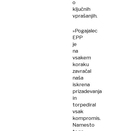
o
ključnih
vprašanjih.
»Pogajalec
EPP
je
na
vsakem
koraku
zavračal
naša
iskrena
prizadevanja
in
torpediral
vsak
kompromis.
Namesto