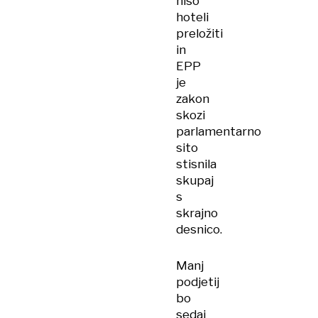
niso
hoteli
preložiti
in
EPP
je
zakon
skozi
parlamentarno
sito
stisnila
skupaj
s
skrajno
desnico.
Manj
podjetij
bo
sedaj