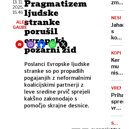
Pragmatizem
priznal
13. 11.
zmaga
2025,
krivdo
pobud
ljudske
15.46
My
NESREČ
stranke
Voice,
ALEŠ
Jahač
GAUBE
My
porušil
s
Choice
evropski
konje
v
trčil
požarni zid
evrop
v
parlam
KOPER
avto,
Ker
potem
Poslanci Evropske ljudske
mu
pa
stranke so po propadlih
niso
še
pogajanjih z neformalnimi
postre
padel
koalicijskimi partnerji z
alkohol
nanj
VREME
leve sredine prvič sprejeli
je v
Prihaja
kakšno zakonodajo s
gostil
sprem
prišel
pomočjo skrajne desnice.
vremen
s
nasledn
sekiro
teden
SPREME
bo
V