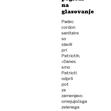
na
glasovanje
Padec
cordon
sanitaire
so
slavili
pri
Patriotih.
»Danes
smo
Patrioti
odprli
pot
za
zamenjavo
omejujočega
zelenega