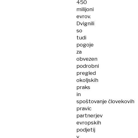
450
milijoni
evrov.
Dvignili
so
tudi
pogoje
za
obvezen
podrobni
pregled
okoljskih
praks
in
spoštovanje človekovih
pravic
partnerjev
evropskih
podjetij
v