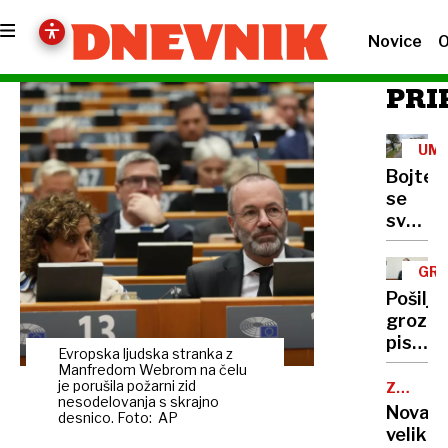
Novice
O
PRI
UMO
V
Bojte
SLO
se
svojih
sorodn
in
GRO
sosedo
IN
Pošilja
KRI
Kakše
groziln
OV
je
pisem
tipični
Evropska ljudska stranka z
politi
Manfredom Webrom na čelu
sloven
se je
je porušila požarni zid
ZA
morile
nesodelovanja s skrajno
VAREN
pokesa
Nova
desnico. Foto: AP
SPLAV
in
velika