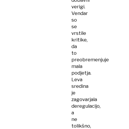
dobavni
verigi.
Vendar
so
se
vrstile
kritike,
da
to
preobremenjuje
mala
podjetja.
Leva
sredina
je
zagovarjala
deregulacijo,
a
ne
tolikšno,