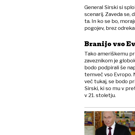
General Sirski si splo
scenarij. Zaveda se, 
ta. In ko se bo, mora
pogojev, brez odrekanj
Branijo vso Ev
Tako ameriškemu pr
zaveznikom je globok
bodo podpirali še nap
temveč vso Evropo. N
več tukaj, se bodo pri
Sirski, ki so mu v pr
v 21. stoletju.