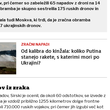
v, pri čemer so zabeležili 65 napadov z droni na 14
obramba je skupno sestrelila 175 ruskih dronov in
ala tudi Moskva, ki trdi, da je zračna obramba
7 ukrajinskih dronov.
ZRAČNI NAPADI
Od kalibra do kinžala: koliko Putina
stanejo rakete, s katerimi mori po
Ukrajini?
v iz zraka
dov, Sirski je ocenil, da okoli 60 odstotkov, se izvede z
 da je vzdolž približno 1255 kilometrov dolge frontne
li 710.000 ruskih vojakov, pri čemer jih izgubi več kot