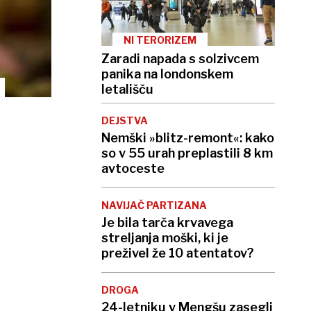
NI TERORIZEM
Zaradi napada s solzivcem
panika na londonskem
letališču
DEJSTVA
Nemški »blitz-remont«: kako
so v 55 urah preplastili 8 km
avtoceste
NAVIJAČ PARTIZANA
Je bila tarča krvavega
streljanja moški, ki je
preživel že 10 atentatov?
DROGA
24-letniku v Mengšu zasegli