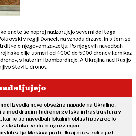
nske enote še naprej nadzorujejo severni del tega
krovski v regiji Doneck na vzhodu države, in s tem še
 trditve o njegovem zavzetju. Po njegovih navedbah
krajinske cilje usmeri od 4000 do 5000 dronov kamikaz
dronov, s katerimi bombardirajo. A Ukrajina nad Rusijo
ljivo število dronov.
nadaljujejo
noči izvedla nove obsežne napade na Ukrajino.
ila med drugim tudi energetska infrastruktura v
ar je po navedbah lokalnih oblasti povzročilo
i z elektriko, vodo in ogrevanjem.
skih sil je Moskva proti Ukrajini izstrelila pet