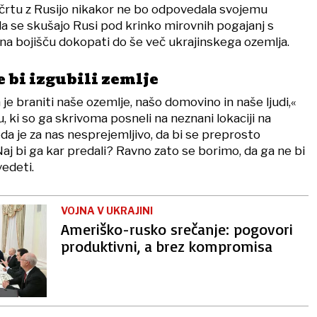
rtu z Rusijo nikakor ne bo odpovedala svojemu
 da se skušajo Rusi pod krinko mirovnih pogajanj s
 bojišču dokopati do še več ukrajinskega ozemlja.
e bi izgubili zemlje
je braniti naše ozemlje, našo domovino in naše ljudi,«
u, ki so ga skrivoma posneli na neznani lokaciji na
a je za nas nesprejemljivo, da bi se preprosto
aj bi ga kar predali? Ravno zato se borimo, da ga ne bi
vedeti.
VOJNA V UKRAJINI
Ameriško-rusko srečanje: pogovori
produktivni, a brez kompromisa