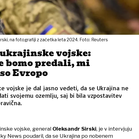
rski, na fotografiji z začetka leta 2024. Foto: Reuters
ukrajinske vojske:
e bomo predali, mi
so Evropo
ke vojske je dal jasno vedeti, da se Ukrajina ne
i svojemu ozemlju, saj bi bila vzpostavitev
ravična.
jinske vojske, general
Oleksandr Sirski
, je v intervjuju
 Sky News poudaril, da se Ukrajina po nobenem