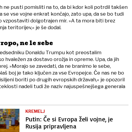
h ne pusti pomisliti na to, da bi kdor koli potrdil takšen
da se vse vojne enkrat končajo, zato upa, da se bo tudi
jo vzpostaviti dolgotrajen mir. »A ta mora biti brez
a teritorijev,« je še dodal.
ropo, ne le sebe
edsedniku Donaldu Trumpu kot preostalim
o hvaležen za dostavo orožja in opreme. Upa, da jih
rej. »Morajo se zavedati, da ne branimo le sebe,
aš boj je tako ključen za vse Evropejce. Če nas ne bo
siljeni boriti po drugih evropskih državah,« je opozoril
eteklosti nadeli tudi že naziv najuspešnejšega generala
KREMELJ
Putin: Če si Evropa želi vojne, je
Rusija pripravljena