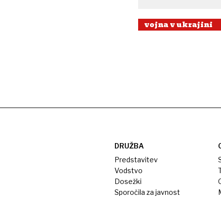
vojna v ukrajini
DRUŽBA
Predstavitev
S
Vodstvo
T
Dosežki
Sporočila za javnost
M