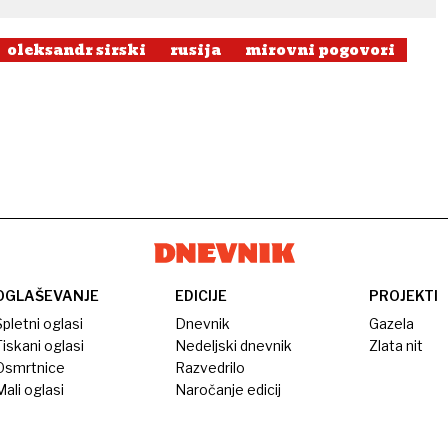
oleksandr sirski
rusija
mirovni pogovori
OGLAŠEVANJE
EDICIJE
PROJEKTI
pletni oglasi
Dnevnik
Gazela
iskani oglasi
Nedeljski dnevnik
Zlata nit
Osmrtnice
Razvedrilo
ali oglasi
Naročanje edicij