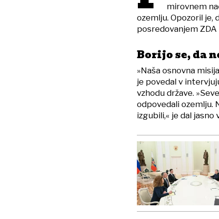
mirovnem nač
ozemlju. Opozoril je,
posredovanjem ZDA na
Borijo se, da n
»Naša osnovna misija 
je povedal v intervjuj
vzhodu države. »Seved
odpovedali ozemlju. N
izgubili,« je dal jasno 