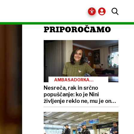
PRIPOROČAMO
AMBASADORKA
ŽIVLJENJA
Nesreča, rak in srčno
popuščanje: ko je Nini
življenje reklo ne, mu je ona
rekla da