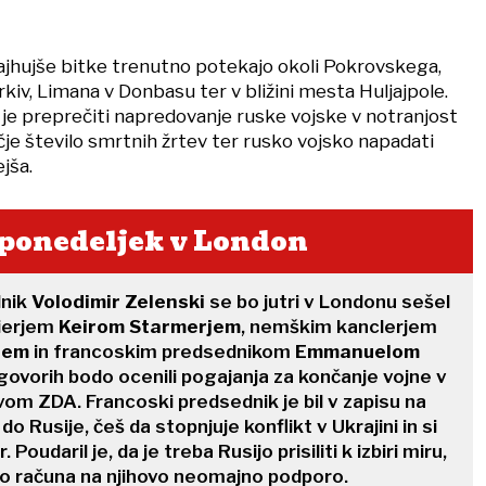
 Najhujše bitke trenutno potekajo okoli Pokrovskega,
rkiv, Limana v Donbasu ter v bližini mesta Huljajpole.
e je preprečiti napredovanje ruske vojske v notranjost
čje število smrtnih žrtev ter rusko vojsko napadati
ejša.
 ponedeljek v London
dnik
Volodimir Zelenski
se bo jutri v Londonu sešel
ierjem
Keirom Starmerjem
, nemškim kanclerjem
zem
in francoskim predsednikom
Emmanuelom
govorih bodo ocenili pogajanja za končanje vojne v
vom ZDA. Francoski predsednik je bil v zapisu na
do Rusije, češ da stopnjuje konflikt v Ukrajini in si
 Poudaril je, da je treba Rusijo prisiliti k izbiri miru,
ko računa na njihovo neomajno podporo.