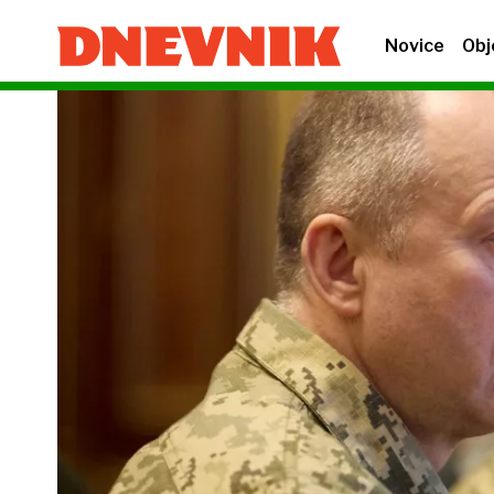
Novice
Obj