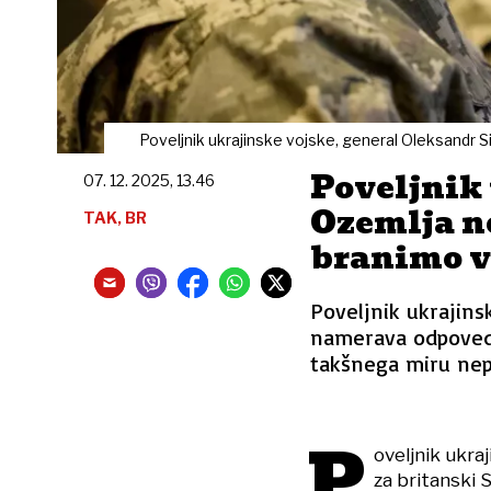
Poveljnik ukrajinske vojske, general Oleksandr Si
Poveljnik 
07. 12. 2025, 13.46
Ozemlja n
TAK, BR
branimo v
Poveljnik ukrajins
namerava odpovedat
takšnega miru nep
P
oveljnik ukra
za britanski