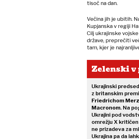
tisoč na dan.
Večina jih je ubitih.
Kupjanska v regiji Ha
Cilj ukrajinske vojsk
države, preprečiti ve
tam, kjer je najranljiv
Zelenski v
Ukrajinski predse
z britanskim prem
Friedrichom Mer
Macronom
. Na po
Ukrajini pod vodst
omrežju X kritičen 
ne prizadeva za mir.
Ukrajina pa da lah