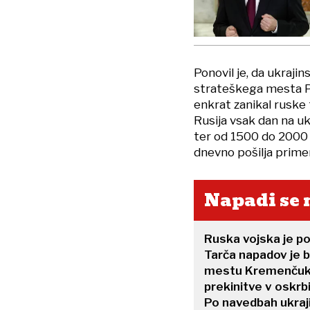
Ponovil je, da ukraji
strateškega mesta Po
enkrat zanikal ruske
Rusija vsak dan na u
ter od 1500 do 2000 
dnevno pošilja primer
Napadi se 
Ruska vojska je po
Tarča napadov je b
mestu Kremenčuk, k
prekinitve v oskrb
Po navedbah ukrajin